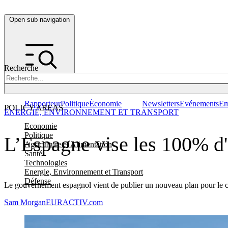
Open sub navigation
Recherche
Rapporteur
Politique
Économie
Newsletters
Evénements
Em
POLICY AREAS
ENERGIE, ENVIRONNEMENT ET TRANSPORT
Economie
Politique
L’Espagne vise les 100% d'
Agriculture et Alimentation
Santé
Technologies
Energie, Environnement et Transport
Défense
Le gouvernement espagnol vient de publier un nouveau plan pour le cli
Sam Morgan
EURACTIV.com