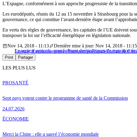
L’Espagne, conformément à son approche progressiste de la transition é
Les eurodéputés, réunis du 12 au 15 novembre à Strasbourg pour la ses
gouvernance, ce qui constitue l’avant-dernière étape avant l’approbati
En vertu des règles de gouvernance, les capitales de l’UE doivent so
transposer la loi sur l’efficacité énergétique en législation nationale.
Nov 14, 2018 - 11:13
Dernière mise à jour: Nov 14, 2018 - 11:15
Le secteur agricole, grand absent des politiques de transition é
Energie, Environnement et Transport
bioénergie
Energie & Clim
Print
Partager
LES PLUS LUS
PRO
SANTÉ
Sept pays votent contre le programme de santé de la Commission
24.07.2026
ÉCONOMIE
Merci la Chine : elle a sauvé l’économie mondiale