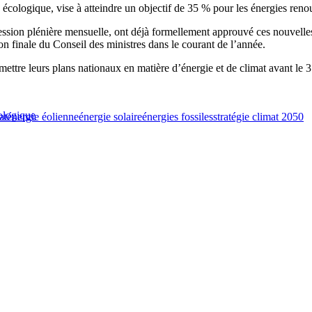
cologique, vise à atteindre un objectif de 35 % pour les énergies renouv
sion plénière mensuelle, ont déjà formellement approuvé ces nouvelles r
on finale du Conseil des ministres dans le courant de l’année.
umettre leurs plans nationaux en matière d’énergie et de climat avant l
cologique
at
énergie éolienne
énergie solaire
énergies fossiles
stratégie climat 2050