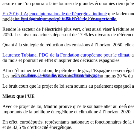
assure que l’on pourra « faire tourner de grandes économies rien qu’a
En 2016, l’Agence internationale de l’énergie a indiqué
que la demande
Le Portugal dépasse les 100% d’énergie renouvelable
nucléaire, qui fournit un peu plus de 20 % de l’énergie totale.
Rendre le secteur de l’électricité plus vert, c’est aussi viser à rédui
2050. Les niveaux actuels dépassent de 17 % les niveaux de référence 
Quant à la stratégie de réduction des émissions à l’horizon 2050, elle 
Laurence Tubiana, PDG de la Fondation européenne pour le climat
, 
du mois et pourrait en effet s’inspirer des décisions espagnoles.
Afin d’éliminer le charbon, le pétrole et le gaz, l’Espagne cessera ég
En coulisse, la bataille pour le climat fait rage
Les investissements existants devront être revus, et au moins 20 % du 
Le bruit court que le projet de loi sera soumis au parlement espagnol a
Mieux que l’UE
Avec ce projet de loi, Madrid prouve qu’elle souhaite aller au-delà de
importants de la politique énergétique et climatique à l’horizon 2020.
En effet, eurodéputés, représentants nationaux et fonctionnaires de l
et de 32,5 % d’efficacité énergétique.