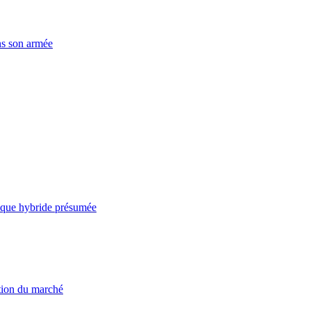
ns son armée
taque hybride présumée
ation du marché