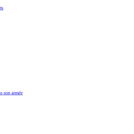
ts
ns son armée