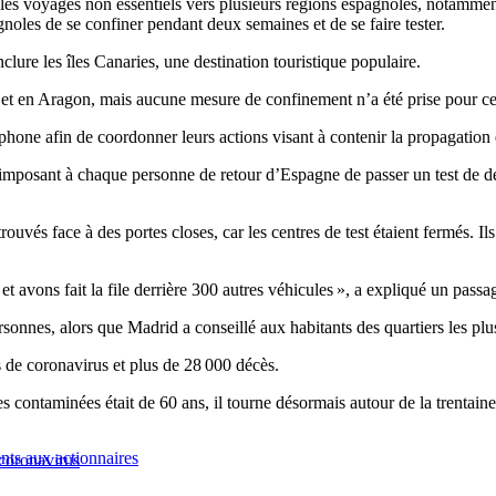
 les voyages non essentiels vers plusieurs régions espagnoles, notamment
noles de se confiner pendant deux semaines et de se faire tester.
clure les îles Canaries, une destination touristique populaire.
et en Aragon, mais aucune mesure de confinement n’a été prise pour ce
léphone afin de coordonner leurs actions visant à contenir la propagation 
t, imposant à chaque personne de retour d’Espagne de passer un test de d
uvés face à des portes closes, car les centres de test étaient fermés. Il
t avons fait la file derrière 300 autres véhicules », a expliqué un passag
sonnes, alors que Madrid a conseillé aux habitants des quartiers les plu
s de coronavirus et plus de 28 000 décès.
contaminées était de 60 ans, il tourne désormais autour de la trentaine
1
nts aux actionnaires
coronavirus