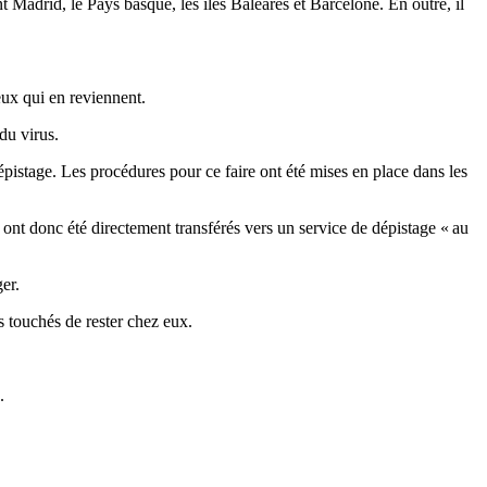
 Madrid, le Pays basque, les îles Baléares et Barcelone. En outre, il
ux qui en reviennent.
du virus.
épistage. Les procédures pour ce faire ont été mises en place dans les
s ont donc été directement transférés vers un service de dépistage « au
er.
s touchés de rester chez eux.
.