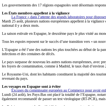
Les gouvernements des 17 régions espagnoles sont désormais responsable
Les États membres appellent à la vigilance
La France « dans l’attente des grands laboratoires pour dispose
Mardi 25 août, plusieurs nations européennes appellent à la vigilance
national il y a deux mois.
La saison estivale en Espagne, le deuxième pays le plus visité au mond
Tous les espoirs reposent sur le succès d’une transition vers « un nou
L’Espagne a été l’une des nations les plus touchées au début de la pan
infections et des centaines de décès.
Le pays surpasse de nouveau les autres nations européennes, avec pr
les foyers de contamination, comme à Madrid, le taux était d’environ
Le Royaume-Uni, dont les habitants constituent la majorité des tourist
revenant du pays.
Les voyages en Espagne sont à éviter
Excuses du commissaire européen au Commerce pour avoir enfrei
Lundi (24 août), les Pays-Bas ont placé la totalité de l’Espagne, notam
également recommandé de passer un test virologique (RT-PCR), mais ce