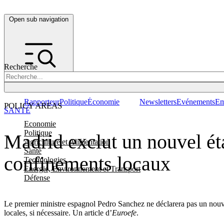
Open sub navigation
Recherche
Rapporteur
Politique
Économie
Newsletters
Evénements
Em
POLICY AREAS
SANTÉ
Economie
Politique
Madrid exclut un nouvel éta
Agriculture et Alimentation
Santé
confinements locaux
Technologies
Energie, Environnement et Transport
Défense
Le premier ministre espagnol Pedro Sanchez ne déclarera pas un nou
locales, si nécessaire. Un article d’
Euroefe
.