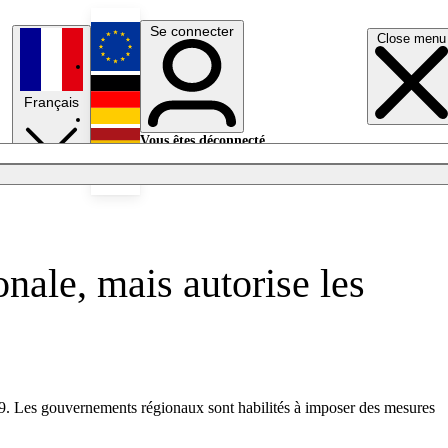
Se connecter
Close menu
English
Français
Deutsch
Vous êtes déconnecté.
Se connecter
Español
Lumières éteintes
onale, mais autorise les
9. Les gouvernements régionaux sont habilités à imposer des mesures