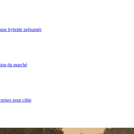
taque hybride présumée
ation du marché
prises pour cible