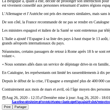
La Belgique a, quant à elle, décidé de prolonger son interdiction pour
est vivement conseillé aux personnes retournant d’autres régions espag
L’Allemagne et l’Autriche ont pris des mesures similaires, mais sans in
De son côté, la France recommande de ne pas se rendre en Catalogne 
Les ministres espagnol et italien de la Santé se sont entretenus par té
L’Italie a ajouté l’Espagne à sa liste des pays à haut risque le 13 aoû
grands aéroports internationaux du pays.
Néanmoins, certains passagers de retour à Rome après 18 h se sont retro
volant ».
« Nous sommes allés dans un service de dépistage drive-in en famille, e
En Catalogne, les représentants ont limité les rassemblements à dix per
Depuis le début de la crise, l’Espagne a enregistré plus de 400 000 ca
Contrairement aux mois de mars et avril, où l’âge moyen des personnes 
Aug 26, 2020 - 12:35
Dernière mise à jour: Aug 26, 2020 - 18:0
La crise sanitaire provoque une chute spectaculaire des verseme
Santé
confinement
Covid-19
crise sanitaire
Espagne
Pandémie du 
Print
Partager