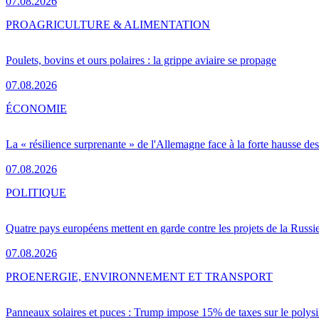
07.08.2026
PRO
AGRICULTURE & ALIMENTATION
Poulets, bovins et ours polaires : la grippe aviaire se propage
07.08.2026
ÉCONOMIE
La « résilience surprenante » de l'Allemagne face à la forte hausse de
07.08.2026
POLITIQUE
Quatre pays européens mettent en garde contre les projets de la Russi
07.08.2026
PRO
ENERGIE, ENVIRONNEMENT ET TRANSPORT
Panneaux solaires et puces : Trump impose 15% de taxes sur le polysi