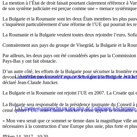
La mention à l’État de droit faisait pourtant clairement référence à Va
de son système judiciaire est perçue comme une « menace systémique
La Bulgarie et la Roumanie sont les deux États membres les plus pauvre
s’inquiètent particulièrement d’une réforme de l’UE qui pourrait les r
La Roumanie et la Bulgarie veulent toutes deux rejoindre l’euro, Sofi
Contrairement aux pays du groupe de Visegrád, la Bulgarie et la Rouma
Par ailleurs, les deux pays ont été considérés aptes par la Commissio
Pays-Bas y ont fait obstacle.
D’un autre côté, les efforts de la Bulgarie pour sécuriser la frontière 
L’Autriche pas favorable aux projets d’élargissement de Juncke
devons immédiatement ouvrir l’espace Schengen à la Bulgarie et à la Ro
déclaré Jean-Claude Juncker.
La Bulgarie et la Roumanie ont rejoint l’UE en 2007. La Croatie qui 
La Bulgarie sera responsable de la présidence tournante du Conseil à p
La Croatie se rapproche un peu plus de l’adhésion à Schengen
censé quitter l’UE. Jean-Claude Juncker a donc appelé la Roumanie à
« Mon vœu serait que ce sommet se tienne dans la magnifique ville ant
nécessaires à la construction d’une Europe plus unie, plus forte et pl
Sep 14, 2017 - 10:20