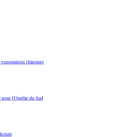
s exportations chinoises
e pour l'Ossétie du Sud
licium