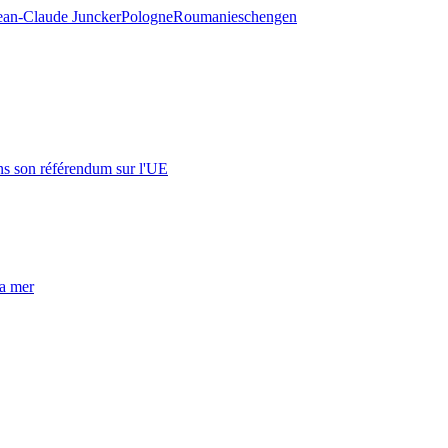
ean-Claude Juncker
Pologne
Roumanie
schengen
s son référendum sur l'UE
la mer