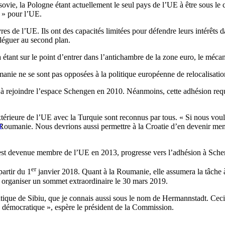
rsovie, la Pologne étant actuellement le seul pays de l’UE à être sous l
 » pour l’UE.
s de l’UE. Ils ont des capacités limitées pour défendre leurs intérêts 
eléguer au second plan.
a étant sur le point d’entrer dans l’antichambre de la zone euro, le mé
nie ne se sont pas opposées à la politique européenne de relocalisatio
n à rejoindre l’espace Schengen en 2010. Néanmoins, cette adhésion req
extérieure de l’UE avec la Turquie sont reconnus par tous. « Si nous voul
r
umanie. Nous devrions aussi permettre à la Croatie d’en devenir membre 
est devenue membre de l’UE en 2013, progresse vers l’adhésion à Schen
er
artir du 1
janvier 2018. Quant à la Roumanie, elle assumera la tâche à
 organiser un sommet extraordinaire le 30 mars 2019.
ique de Sibiu, que je connais aussi sous le nom de Hermannstadt. Ceci 
us démocratique », espère le président de la Commission.