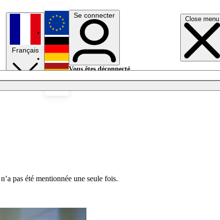
Se connecter
Close menu
English
Français
Deutsch
Vous êtes déconnecté.
Se connecter
Español
Lumières éteintes
 n’a pas été mentionnée une seule fois.