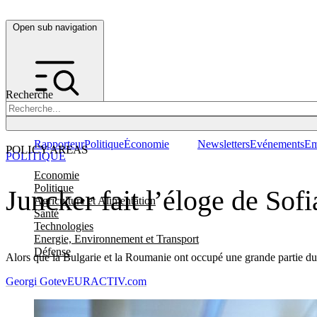
Open sub navigation
Recherche
Rapporteur
Politique
Économie
Newsletters
Evénements
Em
POLICY AREAS
POLITIQUE
Economie
Politique
Juncker fait l’éloge de Sofi
Agriculture et Alimentation
Santé
Technologies
Energie, Environnement et Transport
Défense
Alors que la Bulgarie et la Roumanie ont occupé une grande partie du 
Georgi Gotev
EURACTIV.com