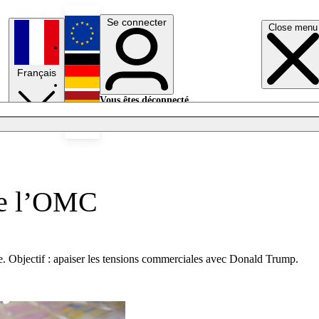
Se connecter
Close menu
English
Français
Deutsch
Vous êtes déconnecté.
Se connecter
Español
Lumières éteintes
 de l’OMC
e. Objectif : apaiser les tensions commerciales avec Donald Trump.