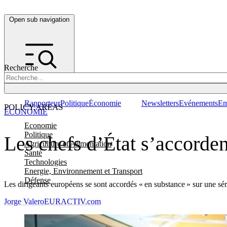
Open sub navigation
Recherche
Rapporteur
Politique
Économie
Newsletters
Evénements
Em
POLICY AREAS
ÉCONOMIE
Economie
Politique
Les chefs d’État s’accorde
Agriculture et Alimentation
Santé
Technologies
Energie, Environnement et Transport
Défense
Les dirigeants européens se sont accordés « en substance » sur une s
Jorge Valero
EURACTIV.com