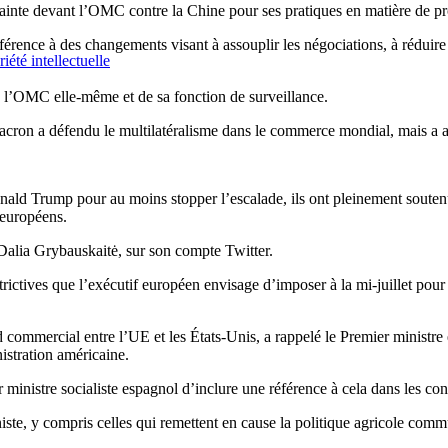
nte devant l’OMC contre la Chine pour ses pratiques en matière de prop
érence à des changements visant à assouplir les négociations, à réduir
été intellectuelle
e l’OMC elle-même et de sa fonction de surveillance.
Macron a défendu le multilatéralisme dans le commerce mondial, mais a 
Donald Trump pour au moins stopper l’escalade, ils ont pleinement soute
 européens.
, Dalia Grybauskaitė, sur son compte Twitter.
ictives que l’exécutif européen envisage d’imposer à la mi-juillet pour 
rend commercial entre l’UE et les États-Unis, a rappelé le Premier minist
istration américaine.
ministre socialiste espagnol d’inclure une référence à cela dans les con
iste, y compris celles qui remettent en cause la politique agricole commun