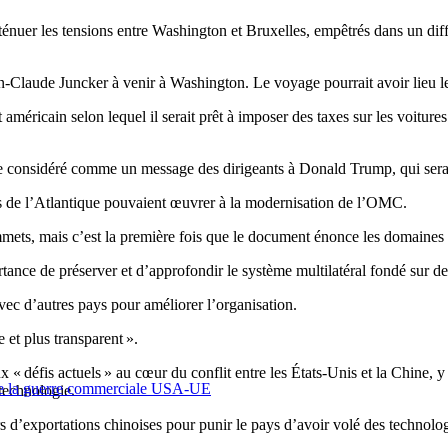
ténuer les tensions entre Washington et Bruxelles, empêtrés dans un di
laude Juncker à venir à Washington. Le voyage pourrait avoir lieu le 2
t américain selon lequel il serait prêt à imposer des taxes sur les voit
e considéré comme un message des dirigeants à Donald Trump, qui sera
tés de l’Atlantique pouvaient œuvrer à la modernisation de l’OMC.
mets, mais c’est la première fois que le document énonce les domaines p
ance de préserver et d’approfondir le système multilatéral fondé sur des
vec d’autres pays pour améliorer l’organisation.
 et plus transparent ».
« défis actuels » au cœur du conflit entre les États-Unis et la Chine, y 
 de la guerre commerciale USA-UE
 technologie.
 d’exportations chinoises pour punir le pays d’avoir volé des technolo