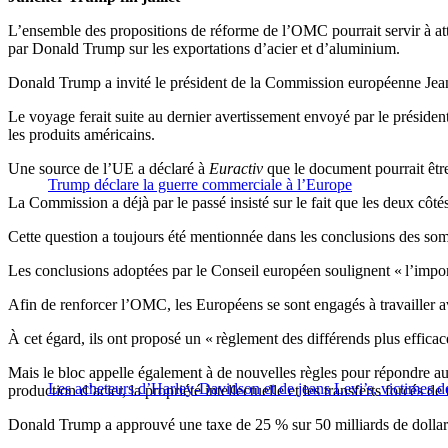
L’ensemble des propositions de réforme de l’OMC pourrait servir à at
par Donald Trump sur les exportations d’acier et d’aluminium.
Donald Trump a invité le président de la Commission européenne Jean-C
Le voyage ferait suite au dernier avertissement envoyé par le présiden
les produits américains.
Une source de l’UE a déclaré à
Euractiv
que le document pourrait êtr
Trump déclare la guerre commerciale à l’Europe
La Commission a déjà par le passé insisté sur le fait que les deux cô
Cette question a toujours été mentionnée dans les conclusions des som
Les conclusions adoptées par le Conseil européen soulignent « l’import
Afin de renforcer l’OMC, les Européens se sont engagés à travailler a
À cet égard, ils ont proposé un « règlement des différends plus efficace
Mais le bloc appelle également à de nouvelles règles pour répondre aux 
Les acheteurs d’Harley-Davidson et de jeans Levi’s, victimes
production d’acier, la propriété intellectuelle et les transferts forcés de
Donald Trump a approuvé une taxe de 25 % sur 50 milliards de dollars