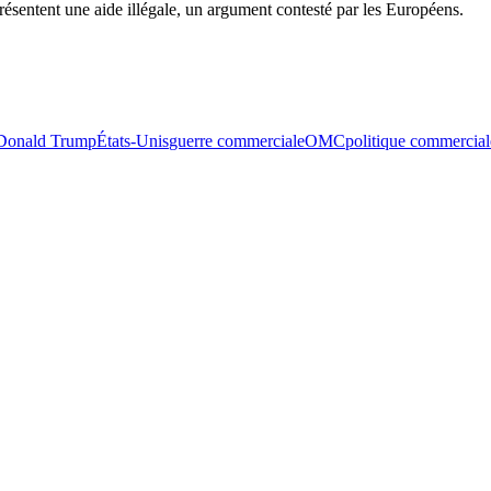
ésentent une aide illégale, un argument contesté par les Européens.
Donald Trump
États-Unis
guerre commerciale
OMC
politique commercial