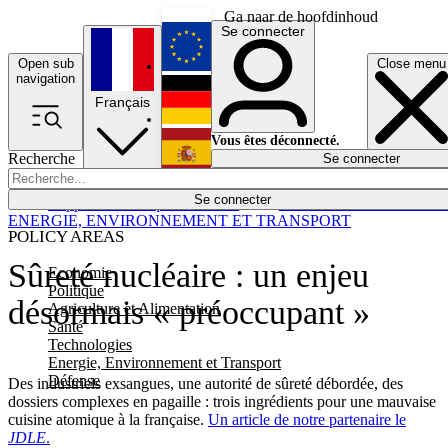
Ga naar de hoofdinhoud
Se connecter
Open sub
Close menu
English
navigation
Français
Deutsch
Vous êtes déconnecté.
Recherche
Se connecter
Español
Lumières éteintes
Se connecter
Rapporteur
Politique
Économie
Newsletters
Evénements
Em
ENERGIE, ENVIRONNEMENT ET TRANSPORT
POLICY AREAS
Sûreté nucléaire : un enjeu
Economie
Politique
désormais « préoccupant »
Agriculture et Alimentation
Santé
Technologies
Energie, Environnement et Transport
Défense
Des industriels exsangues, une autorité de sûreté débordée, des
dossiers complexes en pagaille : trois ingrédients pour une mauvaise
cuisine atomique à la française.
Un article de notre partenaire le
JDLE
.