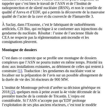
rappeler que c’est bien le travail de l’ASN et de l’Institut de
radioprotection et de sûreté nucléaire (IRSN), et non le contrôle de
qualité d’Areva et d’EDF, qui a permis la découverte de la mauvaise
qualité de l’acier de la cuve et du couvercle de Flamanville 3.
À Saclay, dans l’Essonne, c’est le fabriquant de radioéléments
artificiels, CIS Bio, qui rechigne à se conformer aux injonctions du
gendarme du nucléaire. Résultat : l’usine de l’ancienne filiale du
CEA ne respecte pas la réglementation anti-incendie et les
consignations pleuvent.
Montagne de dossiers
C’est dans ce contexte que se profile une montagne de dossiers
complexes que l’ASN ne pourra traiter en même temps. Priorité ira
donc aux installations existantes, au détriment de celles qui restent à
construire
[1]
. Traduction : les gendarmes du nucléaire vont se
focaliser sur la préparation de l’avis sur un possible allongement de
la durée de vie des 34 réacteurs de 900 MW.
L’institut de Montrouge prévoit d’arrêter sa décision générique en
2018
[2]
, quelques mois à peine avant la 4e visite décennale de la
première tranche de la centrale de Tricastin. L’enjeu est
considérable. Si l’ASN n’accepte pas qu’EDF prolonge
l’exploitation de ses plus anciens réacteurs, c’est tout le modèle