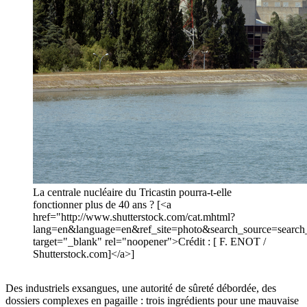
La centrale nucléaire du Tricastin pourra-t-elle
fonctionner plus de 40 ans ? [<a
href="http://www.shutterstock.com/cat.mhtml?
lang=en&language=en&ref_site=photo&search_source=sear
target="_blank" rel="noopener">Crédit : [ F. ENOT /
Shutterstock.com]</a>]
Des industriels exsangues, une autorité de sûreté débordée, des
dossiers complexes en pagaille : trois ingrédients pour une mauvaise