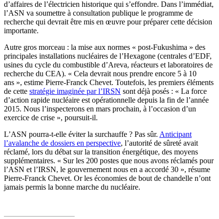
d’affaires de l’électricien historique qui s’effondre. Dans l’immédiat,
l’ASN va soumettre à consultation publique le programme de
recherche qui devrait être mis en œuvre pour préparer cette décision
importante.
Autre gros morceau : la mise aux normes « post-Fukushima » des
principales installations nucléaires de l’Hexagone (centrales d’EDF,
usines du cycle du combustible d’Areva, réacteurs et laboratoires de
recherche du CEA). « Cela devrait nous prendre encore 5 à 10
ans », estime Pierre-Franck Chevet. Toutefois, les premiers éléments
de cette
stratégie imaginée par l’IRSN
sont déjà posés : « La force
d’action rapide nucléaire est opérationnelle depuis la fin de l’année
2015. Nous l’inspecterons en mars prochain, à l’occasion d’un
exercice de crise », poursuit-il.
L’ASN pourra-t-elle éviter la surchauffe ? Pas sûr.
Anticipant
l’avalanche de dossiers en perspective
, l’autorité de sûreté avait
réclamé, lors du débat sur la transition énergétique, des moyens
supplémentaires. « Sur les 200 postes que nous avons réclamés pour
l’ASN et l’IRSN, le gouvernement nous en a accordé 30 », résume
Pierre-Franck Chevet. Or les économies de bout de chandelle n’ont
jamais permis la bonne marche du nucléaire.