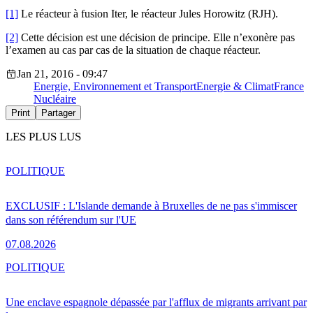
[1]
Le réacteur à fusion Iter, le réacteur Jules Horowitz (RJH).
[2]
Cette décision est une décision de principe. Elle n’exonère pas
l’examen au cas par cas de la situation de chaque réacteur.
Jan 21, 2016 - 09:47
Energie, Environnement et Transport
Energie & Climat
France
Nucléaire
Print
Partager
LES PLUS LUS
POLITIQUE
EXCLUSIF : L'Islande demande à Bruxelles de ne pas s'immiscer
dans son référendum sur l'UE
07.08.2026
POLITIQUE
Une enclave espagnole dépassée par l'afflux de migrants arrivant par