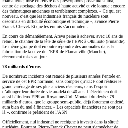
Flamanville, mise en œuvre des prescriptions post-Fukushima,
centre de stockage des déchets à haute activité et vie longue ; encore
des thématiques anciennes et terriblement complexes. « Ce qui est
nouveau, c’est que les industriels français du nucléaire sont
désormais en difficulté économique et technique », avance Pierre-
Franck Chevet. Et que les ennuis s’accumulent.
En cours de démantèlement, Areva peine à achever, avec 10 ans de
retard, le chantier de la tête de série de l’EPR à Olkiluoto (Finlande).
Le même groupe doit en outre répondre des anomalies dans la
fabrication de la cuve de l’EPR de Flamanville (Manche),
récemment mises au jour.
78 milliards d’euros
De nombreux incidents ont retardé de plusieurs années l’entrée en
service de cet EPR normand, sans compter qu’EDF doit réaliser le
grand carénage de ses plus anciens réacteurs, dans l’espoir
d’allonger leur durée de vie au-delà de 40 ans. L’électricien doit
aussi bâtir deux EPR au Royaume-Uni. Montant du devis : 78
milliards d’euros, que le groupe semi-public, déjà fortement endetté,
aura bien du mal à financer. « Les capacités financières ne sont pas
là », confirme le président de l’ASN.
Officiellement, nul industriel ne rechigne à investir dans la sûreté
nucléaire. Pourtant, Pierre-Franck Chevet ne peut s’empêcher de