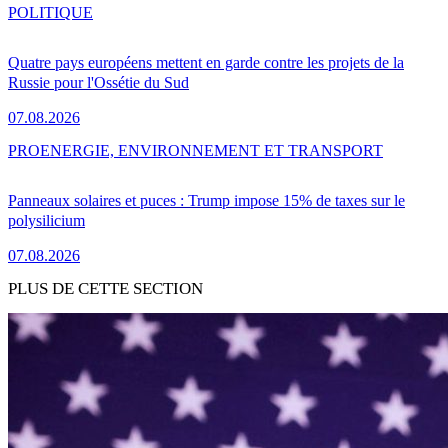
POLITIQUE
Quatre pays européens mettent en garde contre les projets de la
Russie pour l'Ossétie du Sud
07.08.2026
PRO
ENERGIE, ENVIRONNEMENT ET TRANSPORT
Panneaux solaires et puces : Trump impose 15% de taxes sur le
polysilicium
07.08.2026
PLUS DE CETTE SECTION