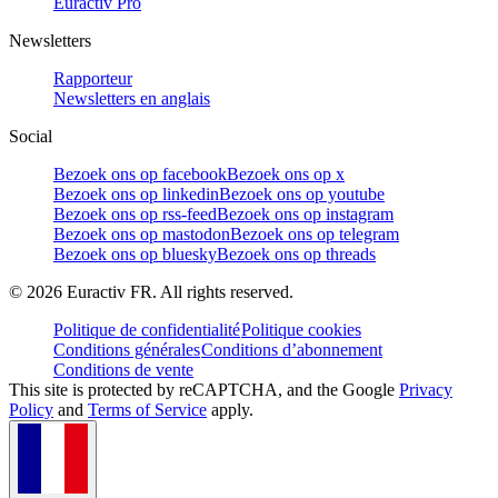
Euractiv Pro
Newsletters
Rapporteur
Newsletters en anglais
Social
Bezoek ons op facebook
Bezoek ons op x
Bezoek ons op linkedin
Bezoek ons op youtube
Bezoek ons op rss-feed
Bezoek ons op instagram
Bezoek ons op mastodon
Bezoek ons op telegram
Bezoek ons op bluesky
Bezoek ons op threads
©
2026
Euractiv FR. All rights reserved.
Politique de confidentialité
Politique cookies
Conditions générales
Conditions d’abonnement
Conditions de vente
This site is protected by reCAPTCHA, and the Google
Privacy
Policy
and
Terms of Service
apply.