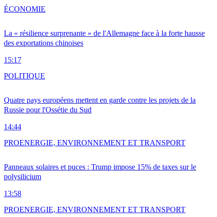
ÉCONOMIE
La « résilience surprenante » de l'Allemagne face à la forte hausse
des exportations chinoises
15:17
POLITIQUE
Quatre pays européens mettent en garde contre les projets de la
Russie pour l'Ossétie du Sud
14:44
PRO
ENERGIE, ENVIRONNEMENT ET TRANSPORT
Panneaux solaires et puces : Trump impose 15% de taxes sur le
polysilicium
13:58
PRO
ENERGIE, ENVIRONNEMENT ET TRANSPORT