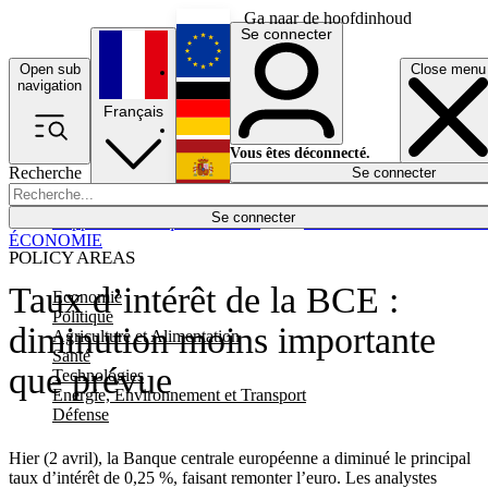
Ga naar de hoofdinhoud
Se connecter
Open sub
Close menu
English
navigation
Français
Deutsch
Vous êtes déconnecté.
Recherche
Se connecter
Español
Lumières éteintes
Se connecter
Rapporteur
Politique
Économie
Newsletters
Evénements
Em
ÉCONOMIE
POLICY AREAS
Taux d’intérêt de la BCE :
Economie
Politique
diminution moins importante
Agriculture et Alimentation
Santé
que prévue
Technologies
Energie, Environnement et Transport
Défense
Hier (2 avril), la Banque centrale européenne a diminué le principal
taux d’intérêt de 0,25 %, faisant remonter l’euro. Les analystes