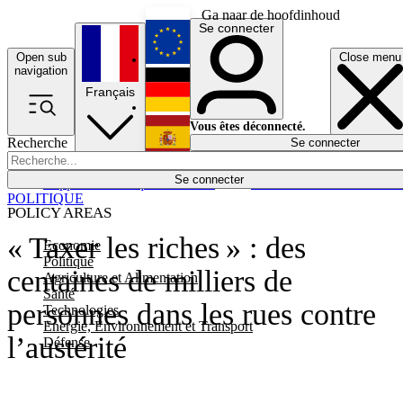
Ga naar de hoofdinhoud
Se connecter
Open sub
Close menu
English
navigation
Français
Deutsch
Vous êtes déconnecté.
Recherche
Se connecter
Español
Lumières éteintes
Se connecter
Rapporteur
Politique
Économie
Newsletters
Evénements
Em
POLITIQUE
POLICY AREAS
« Taxer les riches » : des
Economie
Politique
centaines de milliers de
Agriculture et Alimentation
Santé
personnes dans les rues contre
Technologies
Energie, Environnement et Transport
l’austérité
Défense