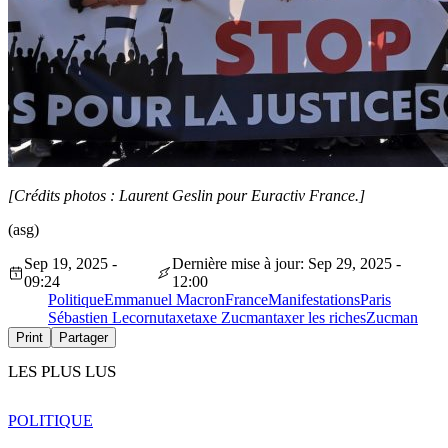
[Crédits photos : Laurent Geslin pour Euractiv France.]
(asg)
Sep 19, 2025 -
Dernière mise à jour: Sep 29, 2025 -
09:24
12:00
Politique
Emmanuel Macron
France
Manifestations
Paris
Sébastien Lecornu
taxe
taxe Zucman
taxer les riches
Zucman
Print
Partager
LES PLUS LUS
POLITIQUE