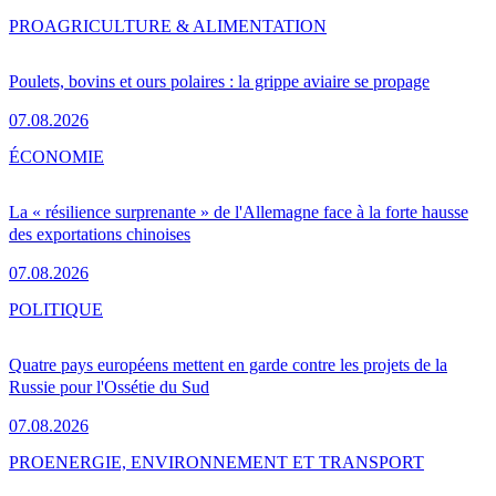
PRO
AGRICULTURE & ALIMENTATION
Poulets, bovins et ours polaires : la grippe aviaire se propage
07.08.2026
ÉCONOMIE
La « résilience surprenante » de l'Allemagne face à la forte hausse
des exportations chinoises
07.08.2026
POLITIQUE
Quatre pays européens mettent en garde contre les projets de la
Russie pour l'Ossétie du Sud
07.08.2026
PRO
ENERGIE, ENVIRONNEMENT ET TRANSPORT