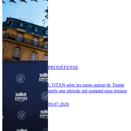
PRO
DÉFENSE
L’OTAN serre les rangs autour de Trump
après une période pré-sommet sous tension
09.07.2026