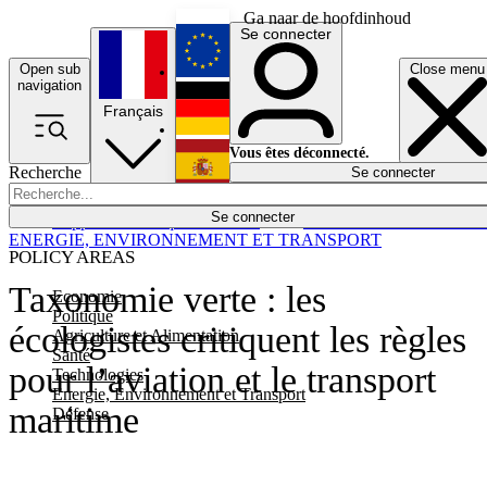
Ga naar de hoofdinhoud
Se connecter
Open sub
Close menu
English
navigation
Français
Deutsch
Vous êtes déconnecté.
Recherche
Se connecter
Español
Lumières éteintes
Se connecter
Rapporteur
Politique
Économie
Newsletters
Evénements
Em
ENERGIE, ENVIRONNEMENT ET TRANSPORT
POLICY AREAS
Taxonomie verte : les
Economie
Politique
écologistes critiquent les règles
Agriculture et Alimentation
Santé
pour l’aviation et le transport
Technologies
Energie, Environnement et Transport
maritime
Défense