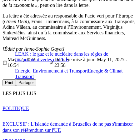
de la taxonomie »
, peut-on lire dans la lettre.
La lettre a été adressée au responsable du Pacte vert pour l’Europe
(
Green Deal
), Frans Timmermans, à la commissaire aux Transports,
Adina Vălean, au commissaire à l’Environnement, Virginijus
Sinkevičius, ainsi qu’à la commissaire aux Services financiers,
Mairead McGuinness.
[Édité par Anne-Sophie Gayet]
LEAK : le gaz et le nucléaire dans les règles de
May 12, 2023 -
financement vertes de l’UE
Dernière mise à jour: May 11, 2025 -
16:54
23:58
Energie, Environnement et Transport
Energie & Climat
Transport
Print
Partager
LES PLUS LUS
POLITIQUE
EXCLUSIF : L'Islande demande à Bruxelles de ne pas s'immiscer
dans son référendum sur l'UE