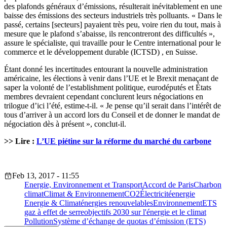
des plafonds généraux d’émissions, résulterait inévitablement en une
baisse des émissions des secteurs industriels très polluants. « Dans le
passé, certains [secteurs] payaient très peu, voire rien du tout, mais à
mesure que le plafond s’abaisse, ils rencontreront des difficultés »,
assure le spécialiste, qui travaille pour le Centre international pour le
commerce et le développement durable (ICTSD) , en Suisse.
Étant donné les incertitudes entourant la nouvelle administration
américaine, les élections à venir dans l’UE et le Brexit menaçant de
saper la volonté de l’establishment politique, eurodéputés et États
membres devraient cependant conclurent leurs négociations en
trilogue d’ici l’été, estime-t-il. « Je pense qu’il serait dans l’intérêt de
tous d’arriver à un accord lors du Conseil et de donner le mandat de
négociation dès à présent », conclut-il.
>> Lire :
L’UE piétine sur la réforme du marché du carbone
Feb 13, 2017 - 11:55
Energie, Environnement et Transport
Accord de Paris
Charbon
climat
Climat & Environnement
CO2
Électricité
energie
Energie & Climat
énergies renouvelables
Environnement
ETS
gaz à effet de serre
objectifs 2030 sur l'énergie et le climat
Pollution
Système d’échange de quotas d’émission (ETS)