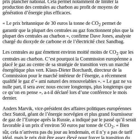
prix plancher national. Cela permet notamment de limiter la
production des centrales au charbon au profit de moyens de
génération d’énergie plus efficaces.
« Le prix britannique de 30 euros la tonne de CO
permet de
2
garantir que la plupart des centrales au gaz fonctionnent plus que la
plupart des centrales au charbon », confirme Dave Jones, analyste
chargé du dioxyde de carbone et de l’électricité chez Sandbag.
Les centrales au gaz émettent environ moitié moins de CO
que les
2
centrales au charbon. C’est pourquoi la Commission européenne a
placé le gaz au centre de sa stratégie de transition vers un marché
énergétique plus vert. Klaus-Dieter Borchardt, directeur de la
Commission pour le marché intérieur de l’énergie, a récemment
qualifié le gaz d’« ami naturel des renouvelables ». « Le gaz ne va
nulle part, il sera avec nous encore longtemps, plus longtemps que
ce qu’on en pense », a-t-il déclaré lors d’une conférence le mois
dernier.
Anders Marvik, vice-président des affaires politiques européennes
chez Statoil, géant de l’énergie norvégien et plus grand fournisseur
de gaz de l’Europe après la Russie, a indiqué par le passé qu’il serait
favorable à un prix d’environ 50 euros par tonne de CO
. « Bien
2
sûr, cela n’arrivera pas du jour au lendemain, et il n’y a pas de tarif
idéal, mais le prix doit être assez élevé pour forcer la transition du