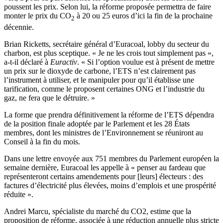
poussent les prix. Selon lui, la réforme proposée permettra de faire
monter le prix du CO
à 20 ou 25 euros d’ici la fin de la prochaine
2
décennie.
Brian Ricketts, secrétaire général d’Euracoal, lobby du secteur du
charbon, est plus sceptique. « Je ne les crois tout simplement pas »,
a-t-il déclaré à
Euractiv
. « Si l’option voulue est à présent de mettre
un prix sur le dioxyde de carbone, l’ETS n’est clairement pas
l’instrument à utiliser, et le manipuler pour qu’il établisse une
tarification, comme le proposent certaines ONG et l’industrie du
gaz, ne fera que le détruire. »
La forme que prendra définitivement la réforme de l’ETS dépendra
de la position finale adoptée par le Parlement et les 28 États
membres, dont les ministres de l’Environnement se réuniront au
Conseil à la fin du mois.
Dans une lettre envoyée aux 751 membres du Parlement européen la
semaine dernière, Euracoal les appelle à « penser au fardeau que
représenteront certains amendements pour [leurs] électeurs : des
factures d’électricité plus élevées, moins d’emplois et une prospérité
réduite ».
Andrei Marcu, spécialiste du marché du CO2, estime que la
proposition de réforme, associée à une réduction annuelle plus stricte