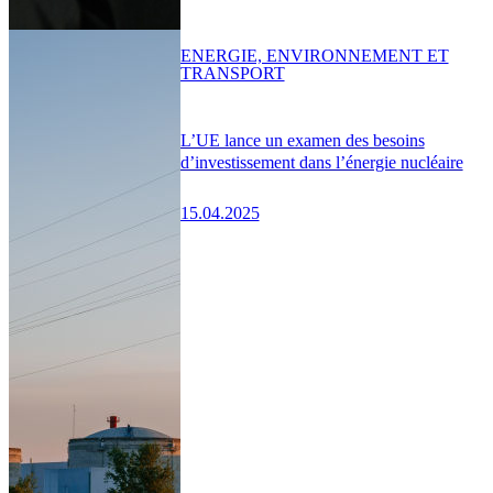
ENERGIE, ENVIRONNEMENT ET
TRANSPORT
L’UE lance un examen des besoins
d’investissement dans l’énergie nucléaire
15.04.2025