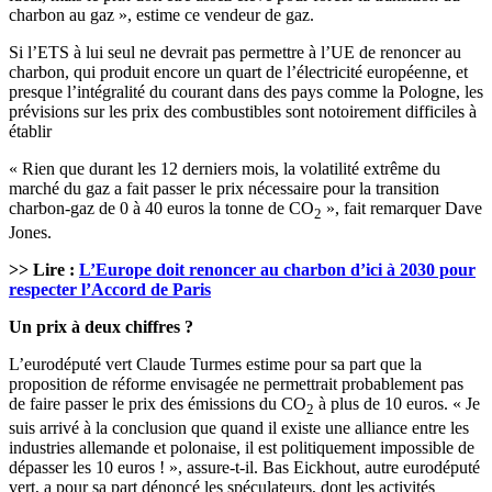
charbon au gaz », estime ce vendeur de gaz.
Si l’ETS à lui seul ne devrait pas permettre à l’UE de renoncer au
charbon, qui produit encore un quart de l’électricité européenne, et
presque l’intégralité du courant dans des pays comme la Pologne, les
prévisions sur les prix des combustibles sont notoirement difficiles à
établir
« Rien que durant les 12 derniers mois, la volatilité extrême du
marché du gaz a fait passer le prix nécessaire pour la transition
charbon-gaz de 0 à 40 euros la tonne de CO
», fait remarquer Dave
2
Jones.
>> Lire :
L’Europe doit renoncer au charbon d’ici à 2030 pour
respecter l’Accord de Paris
Un prix à deux chiffres ?
L’eurodéputé vert Claude Turmes estime pour sa part que la
proposition de réforme envisagée ne permettrait probablement pas
de faire passer le prix des émissions du CO
à plus de 10 euros. « Je
2
suis arrivé à la conclusion que quand il existe une alliance entre les
industries allemande et polonaise, il est politiquement impossible de
dépasser les 10 euros ! », assure-t-il. Bas Eickhout, autre eurodéputé
vert, a pour sa part dénoncé les spéculateurs, dont les activités