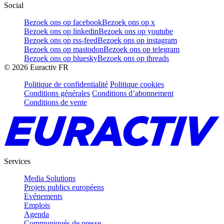
Social
Bezoek ons op facebook
Bezoek ons op x
Bezoek ons op linkedin
Bezoek ons op youtube
Bezoek ons op rss-feed
Bezoek ons op instagram
Bezoek ons op mastodon
Bezoek ons op telegram
Bezoek ons op bluesky
Bezoek ons op threads
©
2026
Euractiv FR
Politique de confidentialité
Politique cookies
Conditions générales
Conditions d’abonnement
Conditions de vente
Services
Media Solutions
Projets publics européens
Evénements
Emplois
Agenda
Communiqués de presse