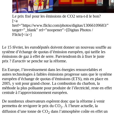
Le prix fixé pour les émissions de CO2 sera-t-il le bon?
[<a
href="https://www.flickr.com/photos/digitas/13066109683/"
target="_blank" rel="noopener">[Digitas Photos /
Flickr]</a>]
Le 15 février, les eurodéputés doivent donner un nouveau souffle au
système d’échange de quotas d’émission européen, qui tarifie les
émissions de gaz à effet de serre. Parviendront-ils à fixer le juste
prix ?
Euractiv
se penche sur la réforme.
En Europe, l’investissement dans les énergies renouvelables et
autres technologies à faibles émissions progresse sans que le système
européen d’échange de quotas d’émissions (ETS), mis en place en
2005, y soit pour grand-chose. La combustion du charbon, la
méthode la plus polluante pour produire de l’électricité, reste en effet
centrale à l’approvisionnement européen.
De nombreux observateurs espèrent donc que la réforme à venir
permettra de revigorer le prix du CO
. À l’heure actuelle, la
2
diffusion d’une tonne de CO
dans l’atmosphère coûte en effet un
2