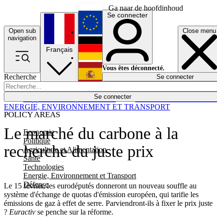
Ga naar de hoofdinhoud
Se connecter
Open sub
Close menu
English
navigation
Français
Deutsch
Vous êtes déconnecté.
Recherche
Se connecter
Español
Lumières éteintes
Se connecter
Rapporteur
Politique
Économie
Newsletters
Evénements
Em
ENERGIE, ENVIRONNEMENT ET TRANSPORT
POLICY AREAS
Le marché du carbone à la
Economie
Politique
recherche du juste prix
Agriculture et Alimentation
Santé
Technologies
Energie, Environnement et Transport
Défense
Le 15 février, les eurodéputés donneront un nouveau souffle au
système d'échange de quotas d'émission européen, qui tarifie les
émissions de gaz à effet de serre. Parviendront-ils à fixer le prix juste
?
Euractiv
se penche sur la réforme.