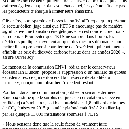
Si d’autres observateurs préfèrent ne pas fixer de prix idéal précis, ils
estiment également que, dans son état actuel, le système n’incite pas
les producteurs d’énergie à limiter leurs émissions.
Oliver Joy, porte-parole de l’association WindEurope, qui représente
le secteur éolien, juge ainsi que l’ETS n’encourage pas de manière
significative une transition énergétique, et en est donc encore moins
le moteur. « Pour éviter que l’ETS ne sombre dans l’oubli, les
décideurs politiques devraient adopter des mesures détonantes pour
mettre fin au problème à court terme de l’excédent, qui continuera à
affaiblir les prix du dioxyde carbone jusque dans les années 2020 »,
assure Oliver Joy.
Le rapport de la commission ENVI, rédigé par le conservateur
écossais Ian Duncan, propose la suppression d’un milliard de quotas
excédentaires, ce qui renforcerait la « réserve de stabilité du
marché », conçue pour absorber l’excédent restant.
Pourtant, dans une communication publiée la semaine dernière,
Sandbag estime que le surplus de quotas en circulation s’élève en
réalité déjà à 3 milliards, soit bien au-delà des 1,8 milliard de tonnes
de CO
émises en 2015 (quand le plafond était fixé à 2 milliards)
2
par les quelque 11 000 installations soumises à l’ETS.
« Nous pensons donc que la seule façon de vraiment faire