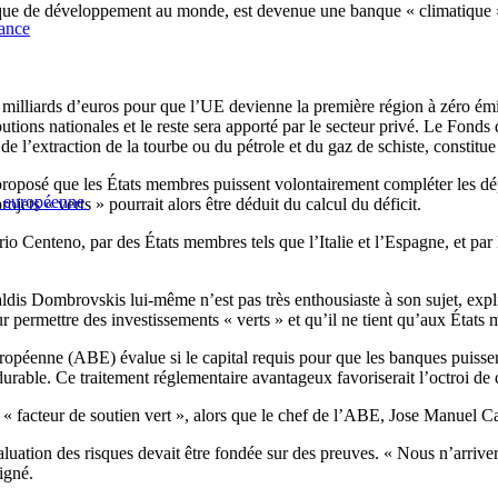
que de développement au monde, est devenue une banque « climatique »
sance
illiards d’euros pour que l’UE devienne la première région à zéro émis
ions nationales et le reste sera apporté par le secteur privé. Le Fonds d
l’extraction de la tourbe ou du pétrole et du gaz de schiste, constitue l
roposé que les États membres puissent volontairement compléter les dép
n européenne
ets « verts » pourrait alors être déduit du calcul du déficit.
rio Centeno, par des États membres tels que l’Italie et l’Espagne, et pa
is Dombrovskis lui-même n’est pas très enthousiaste à son sujet, expli
r permettre des investissements « verts » et qu’il ne tient qu’aux États
opéenne (ABE) évalue si le capital requis pour que les banques puissent f
durable. Ce traitement réglementaire avantageux favoriserait l’octroi de 
 « facteur de soutien vert », alors que le chef de l’ABE, Jose Manuel C
valuation des risques devait être fondée sur des preuves. « Nous n’arri
ligné.