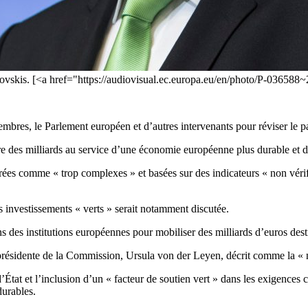
ovskis. [<a href="https://audiovisual.ec.europa.eu/en/photo/P-03658
es, le Parlement européen et d’autres intervenants pour réviser le pacte 
re des milliards au service d’une économie européenne plus durable et d’a
rées comme « trop complexes » et basées sur des indicateurs « non vérif
es investissements « verts » serait notamment discutée.
tions des institutions européennes pour mobiliser des milliards d’euros d
résidente de la Commission, Ursula von der Leyen, décrit comme la « n
’État et l’inclusion d’un « facteur de soutien vert » dans les exigences
durables.