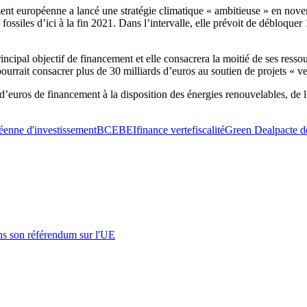
 européenne a lancé une stratégie climatique « ambitieuse » en novemb
fossiles d’ici à la fin 2021. Dans l’intervalle, elle prévoit de débloquer
principal objectif de financement et elle consacrera la moitié de ses re
rrait consacrer plus de 30 milliards d’euros au soutien de projets « ver
’euros de financement à la disposition des énergies renouvelables, de l’e
enne d'investissement
BCE
BEI
finance verte
fiscalité
Green Deal
pacte d
s son référendum sur l'UE