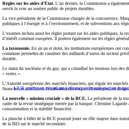
Règles sur les aides d’État
. L’an dernier, la Commission a également 
ouvrir la voie au soutien public de projets durables.
La vice-présidente de la Commission chargée de la concurrence, Margret
publiques à l’énergie et à l’environnement, et de subventions aux rég
L’examen inclura aussi les règles portant sur les aides publiques, la re
d’intérêt commun européen. Il portera également sur les règles génér
La taxonomie.
En un an et demi, les institutions européennes ont concl
commune permettra de canaliser des milliards d’euros du secteur privé
durable.
Le statut du nucléaire et du gaz, qui a cristallisé les tensions lors de
« vertes ».
L’Autorité européenne des marchés financiers, qui régule les marchés 
L’UE conclut un accord sur la finance verte sans exclure le nuc
financiers et améliorera l’évaluation des risques climatiques, en diri
La nouvelle « mission cruciale » de la BCE.
La présidente de la tou
cadre de la revue stratégique menée par la banque, Christine Lagarde a 
consommation et la stabilité financière.
La planche à billet de la BCE pourrait jouer un rôle majeur dans tran
de la BEI sur le marché secondaire.