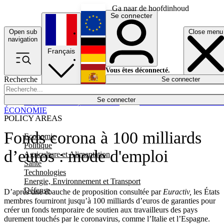
Ga naar de hoofdinhoud
Se connecter
Open sub
Close menu
English
navigation
Français
Deutsch
Vous êtes déconnecté.
Recherche
Se connecter
Español
Lumières éteintes
Se connecter
Rapporteur
Politique
Économie
Newsletters
Evénements
Em
ÉCONOMIE
POLICY AREAS
Fonds corona à 100 milliards
Economie
Politique
d’euros : mode d'emploi
Agriculture et Alimentation
Santé
Technologies
Energie, Environnement et Transport
Défense
D’après une ébauche de proposition consultée par
Euractiv,
les États
membres fourniront jusqu’à 100 milliards d’euros de garanties pour
créer un fonds temporaire de soutien aux travailleurs des pays
durement touchés par le coronavirus, comme l’Italie et l’Espagne.