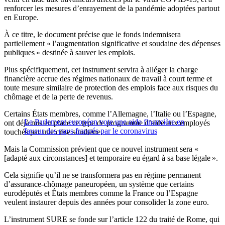
renforcer les mesures d’enrayement de la pandémie adoptées partout
en Europe.
À ce titre, le document précise que le fonds indemnisera
partiellement « l’augmentation significative et soudaine des dépenses
publiques » destinée à sauver les emplois.
Plus spécifiquement, cet instrument servira à alléger la charge
financière accrue des régimes nationaux de travail à court terme et
toute mesure similaire de protection des emplois face aux risques du
chômage et de la perte de revenus.
Certains États membres, comme l’Allemagne, l’Italie ou l’Espagne,
Le Parlement européen vote une aide financière en
ont déjà mis en place ce type de programme d’aide aux employés
faveur des pays frappés par le coronavirus
touchés par une crise soudaine.
Mais la Commission prévient que ce nouvel instrument sera «
[adapté aux circonstances] et temporaire eu égard à sa base légale ».
Cela signifie qu’il ne se transformera pas en régime permanent
d’assurance-chômage paneuropéen, un système que certains
eurodéputés et États membres comme la France ou l’Espagne
veulent instaurer depuis des années pour consolider la zone euro.
L’instrument SURE se fonde sur l’article 122 du traité de Rome, qui