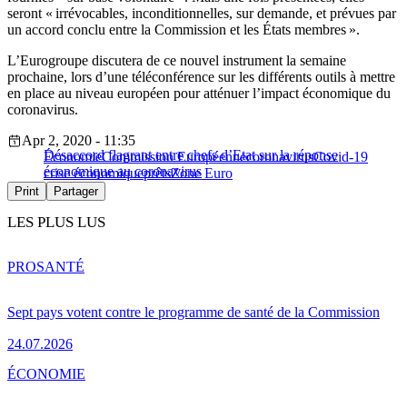
seront « irrévocables, inconditionnelles, sur demande, et prévues par
un accord conclu entre la Commission et les États membres ».
L’Eurogroupe discutera de ce nouvel instrument la semaine
prochaine, lors d’une téléconférence sur les différents outils à mettre
en place au niveau européen pour atténuer l’impact économique du
coronavirus.
Apr 2, 2020 - 11:35
Désaccord flagrant entre chefs d’Etat sur la réponse
Économie
Commission Européenne
coronavirus
Covid-19
économique au coronavirus
crise économique
prêts
Zone Euro
Print
Partager
LES PLUS LUS
PRO
SANTÉ
Sept pays votent contre le programme de santé de la Commission
24.07.2026
ÉCONOMIE