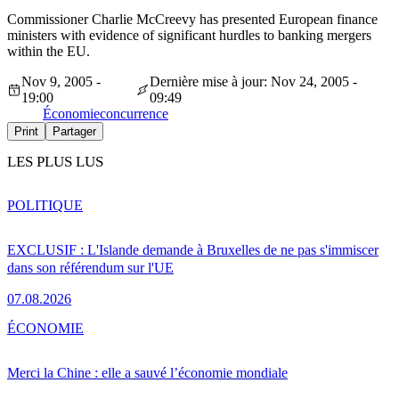
Commissioner Charlie McCreevy has presented European finance
ministers with evidence of significant hurdles to banking mergers
within the EU.
Nov 9, 2005 -
Dernière mise à jour: Nov 24, 2005 -
19:00
09:49
Économie
concurrence
Print
Partager
LES PLUS LUS
POLITIQUE
EXCLUSIF : L'Islande demande à Bruxelles de ne pas s'immiscer
dans son référendum sur l'UE
07.08.2026
ÉCONOMIE
Merci la Chine : elle a sauvé l’économie mondiale