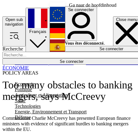
Ga naar de hoofdinhoud
Se connecter
Open sub
Close menu
English
navigation
Français
Deutsch
Vous êtes déconnecté.
Recherche
Se connecter
Español
Lumières éteintes
Se connecter
Rapporteur
Politique
Économie
Newsletters
Evénements
Em
ÉCONOMIE
POLICY AREAS
Too many obstacles to banking
Economie
Politique
mergers, says McCreevy
Agriculture et Alimentation
Santé
Technologies
Energie, Environnement et Transport
Défense
Commissioner Charlie McCreevy has presented European finance
ministers with evidence of significant hurdles to banking mergers
within the EU.