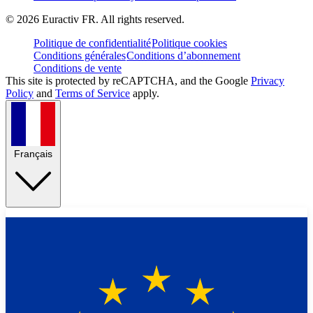
©
2026
Euractiv FR. All rights reserved.
Politique de confidentialité
Politique cookies
Conditions générales
Conditions d’abonnement
Conditions de vente
This site is protected by reCAPTCHA, and the Google
Privacy
Policy
and
Terms of Service
apply.
Français