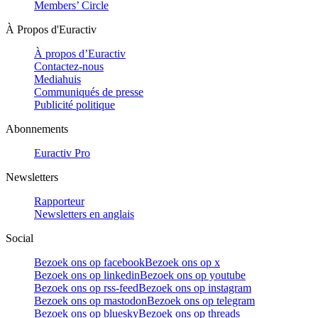
Members’ Circle
À Propos d'Euractiv
À propos d’Euractiv
Contactez-nous
Mediahuis
Communiqués de presse
Publicité politique
Abonnements
Euractiv Pro
Newsletters
Rapporteur
Newsletters en anglais
Social
Bezoek ons op facebook
Bezoek ons op x
Bezoek ons op linkedin
Bezoek ons op youtube
Bezoek ons op rss-feed
Bezoek ons op instagram
Bezoek ons op mastodon
Bezoek ons op telegram
Bezoek ons op bluesky
Bezoek ons op threads