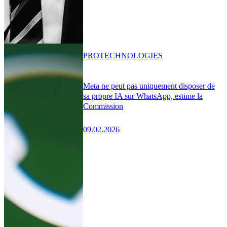
PRO
TECHNOLOGIES
Meta ne peut pas uniquement disposer de
sa propre IA sur WhatsApp, estime la
Commission
09.02.2026