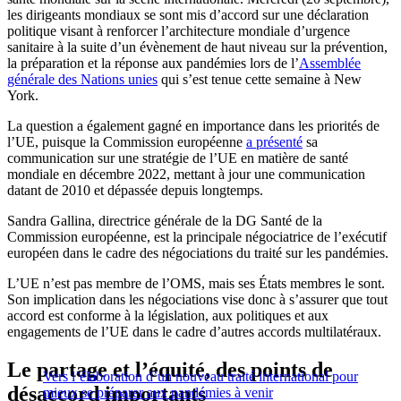
les dirigeants mondiaux se sont mis d’accord sur une déclaration
politique visant à renforcer l’architecture mondiale d’urgence
sanitaire à la suite d’un évènement de haut niveau sur la prévention,
la préparation et la réponse aux pandémies lors de l’
Assemblée
générale des Nations unies
qui s’est tenue cette semaine à New
York.
La question a également gagné en importance dans les priorités de
l’UE, puisque la Commission européenne
a présenté
sa
communication sur une stratégie de l’UE en matière de santé
mondiale en décembre 2022, mettant à jour une communication
datant de 2010 et dépassée depuis longtemps.
Sandra Gallina, directrice générale de la DG Santé de la
Commission européenne, est la principale négociatrice de l’exécutif
européen dans le cadre des négociations du traité sur les pandémies.
L’UE n’est pas membre de l’OMS, mais ses États membres le sont.
Son implication dans les négociations vise donc à s’assurer que tout
accord est conforme à la législation, aux politiques et aux
engagements de l’UE dans le cadre d’autres accords multilatéraux.
Le partage et l’équité, des points de
Vers l’élaboration d’un nouveau traité international pour
désaccord importants
mieux se préparer aux pandémies à venir