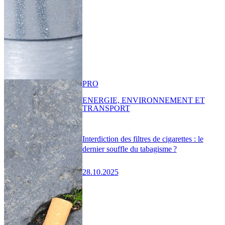
PRO
ENERGIE, ENVIRONNEMENT ET
TRANSPORT
Interdiction des filtres de cigarettes : le
dernier souffle du tabagisme ?
28.10.2025