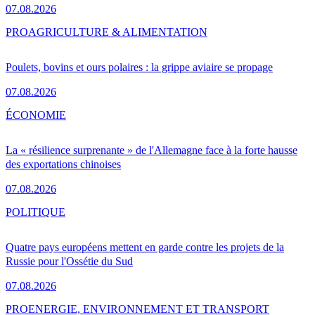
07.08.2026
PRO
AGRICULTURE & ALIMENTATION
Poulets, bovins et ours polaires : la grippe aviaire se propage
07.08.2026
ÉCONOMIE
La « résilience surprenante » de l'Allemagne face à la forte hausse
des exportations chinoises
07.08.2026
POLITIQUE
Quatre pays européens mettent en garde contre les projets de la
Russie pour l'Ossétie du Sud
07.08.2026
PRO
ENERGIE, ENVIRONNEMENT ET TRANSPORT