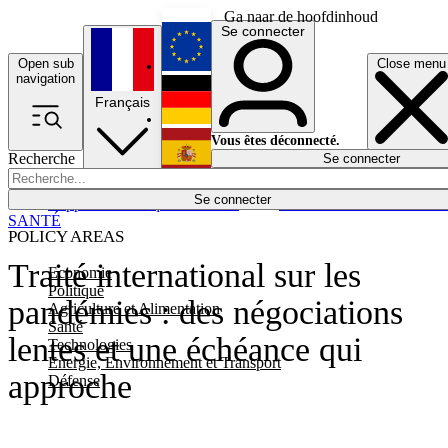
Ga naar de hoofdinhoud
Se connecter
Open sub
Close menu
English
navigation
Français
Deutsch
Vous êtes déconnecté.
Recherche
Se connecter
Español
Lumières éteintes
Se connecter
Rapporteur
Politique
Économie
Newsletters
Evénements
Em
SANTÉ
POLICY AREAS
Traité international sur les
Economie
Politique
pandémies : des négociations
Agriculture et Alimentation
Santé
lentes et une échéance qui
Technologies
Energie, Environnement et Transport
approche
Défense