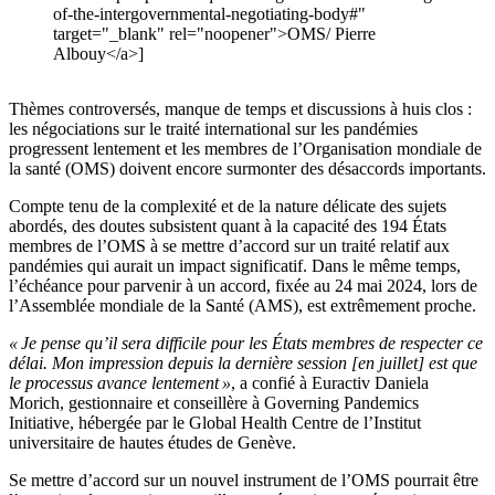
of-the-intergovernmental-negotiating-body#"
target="_blank" rel="noopener">OMS/ Pierre
Albouy</a>]
Thèmes controversés, manque de temps et discussions à huis clos :
les négociations sur le traité international sur les pandémies
progressent lentement et les membres de l’Organisation mondiale de
la santé (OMS) doivent encore surmonter des désaccords importants.
Compte tenu de la complexité et de la nature délicate des sujets
abordés, des doutes subsistent quant à la capacité des 194 États
membres de l’OMS à se mettre d’accord sur un traité relatif aux
pandémies qui aurait un impact significatif. Dans le même temps,
l’échéance pour parvenir à un accord, fixée au 24 mai 2024, lors de
l’Assemblée mondiale de la Santé (AMS), est extrêmement proche.
« Je pense qu’il sera difficile pour les États membres de respecter ce
délai. Mon impression depuis la dernière session [en juillet] est que
le processus avance lentement »
, a confié à Euractiv Daniela
Morich, gestionnaire et conseillère à Governing Pandemics
Initiative, hébergée par le Global Health Centre de l’Institut
universitaire de hautes études de Genève.
Se mettre d’accord sur un nouvel instrument de l’OMS pourrait être