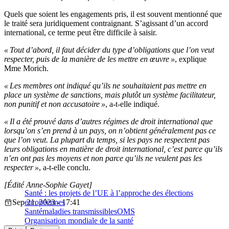
Quels que soient les engagements pris, il est souvent mentionné que
le traité sera juridiquement contraignant. S’agissant d’un accord
international, ce terme peut être difficile à saisir.
« Tout d’abord, il faut décider du type d’obligations que l’on veut
respecter, puis de la manière de les mettre en œuvre »
, explique
Mme Morich.
« Les membres ont indiqué qu’ils ne souhaitaient pas mettre en
place un système de sanctions, mais plutôt un système facilitateur,
non punitif et non accusatoire »
, a-t-elle indiqué.
« Il a été prouvé dans d’autres régimes de droit international que
lorsqu’on s’en prend à un pays, on n’obtient généralement pas ce
que l’on veut. La plupart du temps, si les pays ne respectent pas
leurs obligations en matière de droit international, c’est parce qu’ils
n’en ont pas les moyens et non parce qu’ils ne veulent pas les
respecter »
, a-t-elle conclu.
[Édité Anne-Sophie Gayet]
Santé : les projets de l’UE à l’approche des élections
Sep 21, 2023 - 17:41
européennes
Santé
maladies transmissibles
OMS
Organisation mondiale de la santé