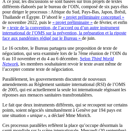
À ce jour, les discussions se sont basées sur trois projets de textes
différents élaborés par le bureau de l’OIN, composé de six pays élus
pour diriger le processus : Afrique du Sud, Pays-Bas, Japon, Brésil,
Thaïlande et Égypte. D’abord le
« projet préliminaire conceptuel »
de novembre 2022, puis le
« projet préliminaire »
de février, et enfin
le
« texte de la convention, de l’accord ou d’un autre instrument
international de l’OMS sur la prévention, la préparation et la riposte
face aux pandémies rédigé par le Bureau »
de juin.
Le 16 octobre, le Bureau partagera une proposition de texte de
négociation, qui sera examinée lors de la 7ème réunion de l’OIN du
6 au 10 novembre et du 4 au 6 décembre.
Selon
Third World
Network
, les membres souhaitaient revoir le texte avant même de
l’accepter comme texte de négociation.
Parallèlement, les gouvernements discutent de nouveaux
amendements au Règlement sanitaire international (RSI) de l’OMS
de 2005, qui est actuellement la seule loi internationale régissant les
réponses aux menaces sanitaires transfrontalières.
Le fait que deux instruments différents, qui se recoupent sur certains
points, soient négociés simultanément à Genève par 194 pays est
une situation
« unique »
, a déclaré Mme Morich.
Ces processus parallèles reflètent la place qu’occupe désormais la
santé mondiale sur la scène internationale. Mercredi (20 septembre),