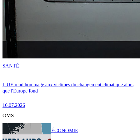
SANTÉ
L'UE rend hommage aux victimes du changement climatique alors
que l'Europe fond
16.07.2026
OMS
ÉCONOMIE