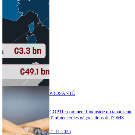
PRO
SANTÉ
COP11 : comment l’industrie du tabac tente
d’influencer les négociations de l’OMS
21.11.2025