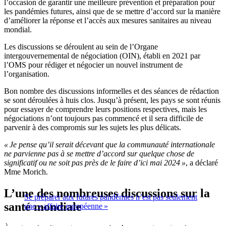
l’occasion de garantir une meilleure prévention et préparation pour
les pandémies futures, ainsi que de se mettre d’accord sur la manière
d’améliorer la réponse et l’accès aux mesures sanitaires au niveau
mondial.
Les discussions se déroulent au sein de l’Organe
intergouvernemental de négociation (OIN), établi en 2021 par
l’OMS pour rédiger et négocier un nouvel instrument de
l’organisation.
Bon nombre des discussions informelles et des séances de rédaction
se sont déroulées à huis clos. Jusqu’à présent, les pays se sont réunis
pour essayer de comprendre leurs positions respectives, mais les
négociations n’ont toujours pas commencé et il sera difficile de
parvenir à des compromis sur les sujets les plus délicats.
« Je pense qu’il serait décevant que la communauté internationale
ne parvienne pas à se mettre d’accord sur quelque chose de
significatif ou ne soit pas près de le faire d’ici mai 2024 »
, a déclaré
Mme Morich.
L’une des nombreuses discussions sur la
Se préparer aux futures pandémies n’est pas seulement
santé mondiale
une « affaire européenne »