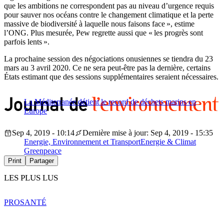
que les ambitions ne correspondent pas au niveau d’urgence requis
pour sauver nos océans contre le changement climatique et la perte
massive de biodiversité à laquelle nous faisons face », estime
l’ONG. Plus mesurée, Pew regrette aussi que « les progrès sont
parfois lents ».
La prochaine session des négociations onusiennes se tiendra du 23
mars au 3 avril 2020. Ce ne sera peut-être pas la dernière, certains
États estimant que des sessions supplémentaires seraient nécessaires.
La Méditerranée détient le record de déchets marins en
Europe
Sep 4, 2019 - 10:14
Dernière mise à jour: Sep 4, 2019 - 15:35
Energie, Environnement et Transport
Energie & Climat
Greenpeace
Print
Partager
LES PLUS LUS
PRO
SANTÉ