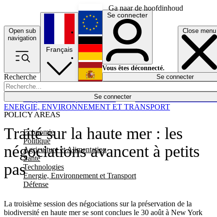
Ga naar de hoofdinhoud
Se connecter
Open sub
Close menu
English
navigation
Français
Deutsch
Vous êtes déconnecté.
Recherche
Se connecter
Español
Lumières éteintes
Se connecter
Rapporteur
Politique
Économie
Newsletters
Evénements
Em
ENERGIE, ENVIRONNEMENT ET TRANSPORT
POLICY AREAS
Traité sur la haute mer : les
Economie
Politique
négociations avancent à petits
Agriculture et Alimentation
Santé
pas
Technologies
Energie, Environnement et Transport
Défense
La troisième session des négociations sur la préservation de la
biodiversité en haute mer se sont conclues le 30 août à New York