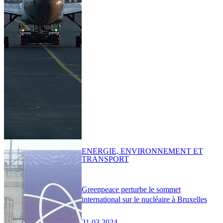
ENERGIE, ENVIRONNEMENT ET
TRANSPORT
Greenpeace perturbe le sommet
international sur le nucléaire à Bruxelles
21.03.2024