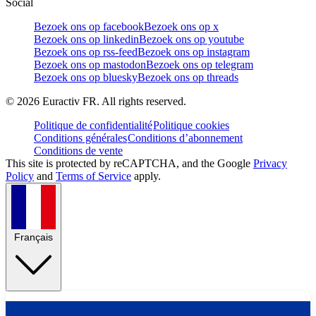
Social
Bezoek ons op facebook
Bezoek ons op x
Bezoek ons op linkedin
Bezoek ons op youtube
Bezoek ons op rss-feed
Bezoek ons op instagram
Bezoek ons op mastodon
Bezoek ons op telegram
Bezoek ons op bluesky
Bezoek ons op threads
©
2026
Euractiv FR. All rights reserved.
Politique de confidentialité
Politique cookies
Conditions générales
Conditions d’abonnement
Conditions de vente
This site is protected by reCAPTCHA, and the Google
Privacy
Policy
and
Terms of Service
apply.
Français