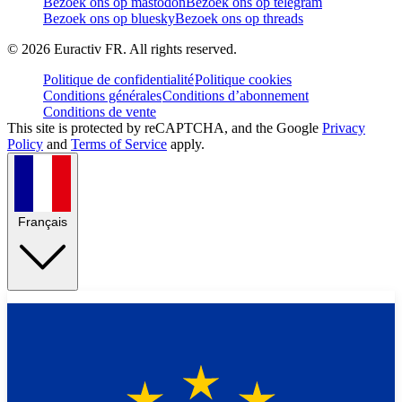
Bezoek ons op mastodon
Bezoek ons op telegram
Bezoek ons op bluesky
Bezoek ons op threads
©
2026
Euractiv FR. All rights reserved.
Politique de confidentialité
Politique cookies
Conditions générales
Conditions d’abonnement
Conditions de vente
This site is protected by reCAPTCHA, and the Google
Privacy
Policy
and
Terms of Service
apply.
Français