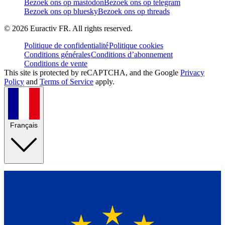
Bezoek ons op mastodon
Bezoek ons op telegram
Bezoek ons op bluesky
Bezoek ons op threads
©
2026
Euractiv FR. All rights reserved.
Politique de confidentialité
Politique cookies
Conditions générales
Conditions d’abonnement
Conditions de vente
This site is protected by reCAPTCHA, and the Google
Privacy
Policy
and
Terms of Service
apply.
Français