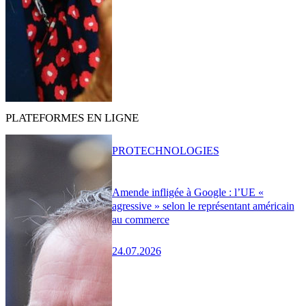
PLATEFORMES EN LIGNE
PRO
TECHNOLOGIES
Amende infligée à Google : l’UE «
agressive » selon le représentant américain
au commerce
24.07.2026