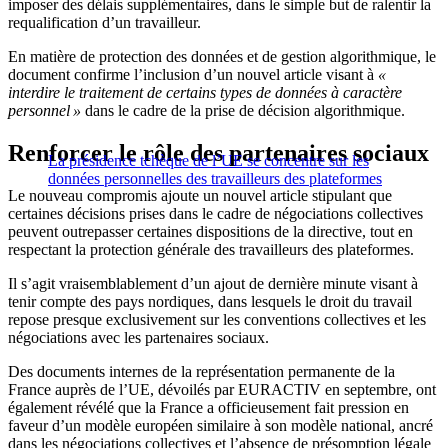
imposer des délais supplémentaires, dans le simple but de ralentir la
requalification d’un travailleur.
En matière de protection des données et de gestion algorithmique, le
document confirme l’inclusion d’un nouvel article visant à
«
interdire le traitement de certains types de données à caractère
personnel »
dans le cadre de la prise de décision algorithmique.
Renforcer le rôle des partenaires sociaux
La présidence tchèque de l’UE se concentre sur les
données personnelles des travailleurs des plateformes
Le nouveau compromis ajoute un nouvel article stipulant que
certaines décisions prises dans le cadre de négociations collectives
peuvent outrepasser certaines dispositions de la directive, tout en
respectant la protection générale des travailleurs des plateformes.
Il s’agit vraisemblablement d’un ajout de dernière minute visant à
tenir compte des pays nordiques, dans lesquels le droit du travail
repose presque exclusivement sur les conventions collectives et les
négociations avec les partenaires sociaux.
Des documents internes de la représentation permanente de la
France auprès de l’UE, dévoilés par EURACTIV en septembre, ont
également révélé que la France a officieusement fait pression en
faveur d’un modèle européen similaire à son modèle national, ancré
dans les négociations collectives et l’absence de présomption légale