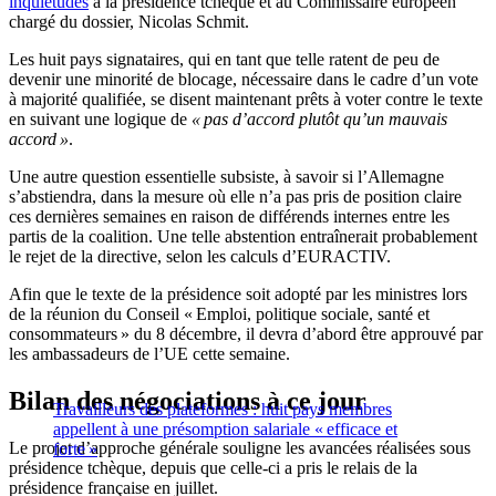
inquiétudes
à la présidence tchèque et au Commissaire européen
chargé du dossier, Nicolas Schmit.
Les huit pays signataires, qui en tant que telle ratent de peu de
devenir une minorité de blocage, nécessaire dans le cadre d’un vote
à majorité qualifiée, se disent maintenant prêts à voter contre le texte
en suivant une logique de
« pas d’accord plutôt qu’un mauvais
accord »
.
Une autre question essentielle subsiste, à savoir si l’Allemagne
s’abstiendra, dans la mesure où elle n’a pas pris de position claire
ces dernières semaines en raison de différends internes entre les
partis de la coalition. Une telle abstention entraînerait probablement
le rejet de la directive, selon les calculs d’EURACTIV.
Afin que le texte de la présidence soit adopté par les ministres lors
de la réunion du Conseil « Emploi, politique sociale, santé et
consommateurs » du 8 décembre, il devra d’abord être approuvé par
les ambassadeurs de l’UE cette semaine.
Bilan des négociations à ce jour
Travailleurs des plateformes : huit pays membres
appellent à une présomption salariale « efficace et
Le projet d’approche générale souligne les avancées réalisées sous
forte »
présidence tchèque, depuis que celle-ci a pris le relais de la
présidence française en juillet.