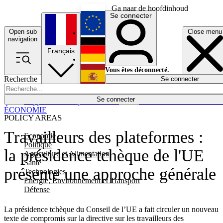
Ga naar de hoofdinhoud
Se connecter
Open sub
Close menu
English
navigation
Français
Deutsch
Vous êtes déconnecté.
Recherche
Se connecter
Español
Lumières éteintes
Se connecter
Rapporteur
Politique
Économie
Newsletters
Evénements
Em
ÉCONOMIE
POLICY AREAS
Travailleurs des plateformes :
Economie
Politique
la présidence tchèque de l'UE
Agriculture et Alimentation
Santé
présente une approche générale
Technologies
Energie, Environnement et Transport
Défense
La présidence tchèque du Conseil de l’UE a fait circuler un nouveau
texte de compromis sur la directive sur les travailleurs des