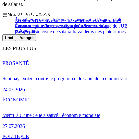
de salariat.
Nov 22, 2022 - 08:25
Travailleurs des plateformes : comment la France a fait
Économie
Directive sur les travailleurs des plateformes
pression contre la proposition de la Commission
Économie
plateformes en ligne
présidence tchèque de l'UE
européenne
présomption légale de salariat
travailleurs des plateformes
Print
Partager
LES PLUS LUS
PRO
SANTÉ
Sept pays votent contre le programme de santé de la Commission
24.07.2026
ÉCONOMIE
Merci la Chine : elle a sauvé l’économie mondiale
27.07.2026
POLITIQUE