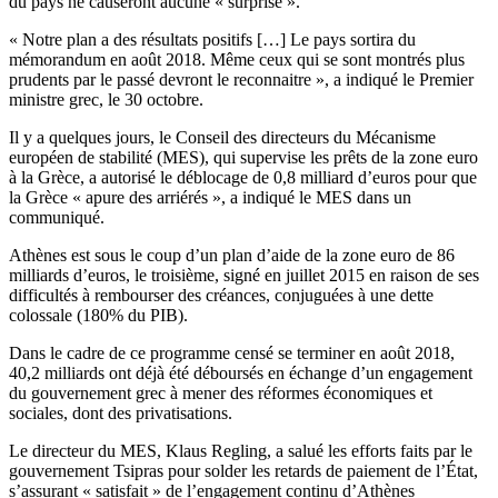
du pays ne causeront aucune « surprise ».
« Notre plan a des résultats positifs […] Le pays sortira du
mémorandum en août 2018. Même ceux qui se sont montrés plus
prudents par le passé devront le reconnaitre », a indiqué le Premier
ministre grec, le 30 octobre.
Il y a quelques jours, le Conseil des directeurs du Mécanisme
européen de stabilité (MES), qui supervise les prêts de la zone euro
à la Grèce, a autorisé le déblocage de 0,8 milliard d’euros pour que
la Grèce « apure des arriérés », a indiqué le MES dans un
communiqué.
Athènes est sous le coup d’un plan d’aide de la zone euro de 86
milliards d’euros, le troisième, signé en juillet 2015 en raison de ses
difficultés à rembourser des créances, conjuguées à une dette
colossale (180% du PIB).
Dans le cadre de ce programme censé se terminer en août 2018,
40,2 milliards ont déjà été déboursés en échange d’un engagement
du gouvernement grec à mener des réformes économiques et
sociales, dont des privatisations.
Le directeur du MES, Klaus Regling, a salué les efforts faits par le
gouvernement Tsipras pour solder les retards de paiement de l’État,
s’assurant « satisfait » de l’engagement continu d’Athènes