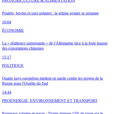
PRO
AGRICULTURE & ALIMENTATION
Poulets, bovins et ours polaires : la grippe aviaire se propage
16:04
ÉCONOMIE
La « résilience surprenante » de l'Allemagne face à la forte hausse
des exportations chinoises
15:17
POLITIQUE
Quatre pays européens mettent en garde contre les projets de la
Russie pour l'Ossétie du Sud
14:44
PRO
ENERGIE, ENVIRONNEMENT ET TRANSPORT
Panneaux solaires et puces : Trump impose 15% de taxes sur le