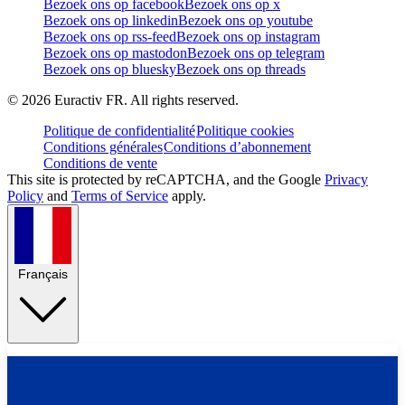
Bezoek ons op facebook
Bezoek ons op x
Bezoek ons op linkedin
Bezoek ons op youtube
Bezoek ons op rss-feed
Bezoek ons op instagram
Bezoek ons op mastodon
Bezoek ons op telegram
Bezoek ons op bluesky
Bezoek ons op threads
©
2026
Euractiv FR. All rights reserved.
Politique de confidentialité
Politique cookies
Conditions générales
Conditions d’abonnement
Conditions de vente
This site is protected by reCAPTCHA, and the Google
Privacy
Policy
and
Terms of Service
apply.
Français