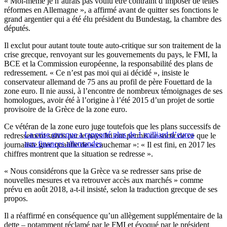
« Moi-même je n’aurais pas voulu être contraint d’imposer de telles
réformes en Allemagne », a affirmé avant de quitter ses fonctions le
grand argentier qui a été élu président du Bundestag, la chambre des
députés.
Il exclut pour autant toute toute auto-critique sur son traitement de la
crise grecque, renvoyant sur les gouvernements du pays, le FMI, la
BCE et la Commission européenne, la responsabilité des plans de
redressement. « Ce n’est pas moi qui ai décidé », insiste le
conservateur allemand de 75 ans au profil de père Fouettard de la
zone euro. Il nie aussi, à l’encontre de nombreux témoignages de ses
homologues, avoir été à l’origine à l’été 2015 d’un projet de sortie
provisoire de la Grèce de la zone euro.
Ce vétéran de la zone euro juge toutefois que les plans successifs de
La crise grecque a rapporté plus de 1 milliard d’euros
redressement suivis par le pays lui ont permis de sortir de ce que le
aux finances allemandes
journaliste grec qualifie de « cauchemar »: « Il est fini, en 2017 les
chiffres montrent que la situation se redresse ».
« Nous considérons que la Grèce va se redresser sans prise de
nouvelles mesures et va retrouver accès aux marchés » comme
prévu en août 2018, a-t-il insisté, selon la traduction grecque de ses
propos.
Il a réaffirmé en conséquence qu’un allègement supplémentaire de la
dette – notamment réclamé par le FMI et évoqué par le président