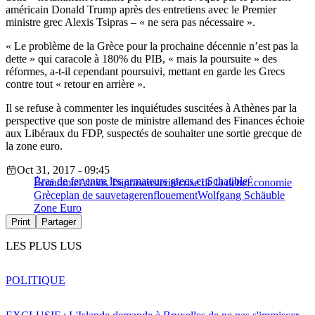
américain Donald Trump après des entretiens avec le Premier
ministre grec Alexis Tsipras – « ne sera pas nécessaire ».
« Le problème de la Grèce pour la prochaine décennie n’est pas la
dette » qui caracole à 180% du PIB, « mais la poursuite » des
réformes, a-t-il cependant poursuivi, mettant en garde les Grecs
contre tout « retour en arrière ».
Il se refuse à commenter les inquiétudes suscitées à Athènes par la
perspective que son poste de ministre allemand des Finances échoie
aux Libéraux du FDP, suspectés de souhaiter une sortie grecque de
la zone euro.
Oct 31, 2017 - 09:45
Bras de fer entre les armateurs grecs et Schaüble
Économie
Alexis Tsipras
austerité
crise de la dette
Économie
Grèce
plan de sauvetage
renflouement
Wolfgang Schäuble
Zone Euro
Print
Partager
LES PLUS LUS
POLITIQUE