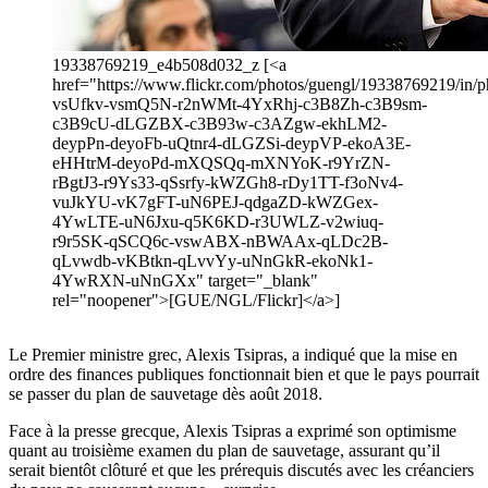
19338769219_e4b508d032_z [<a
href="https://www.flickr.com/photos/guengl/19338769219/in/ph
vsUfkv-vsmQ5N-r2nWMt-4YxRhj-c3B8Zh-c3B9sm-
c3B9cU-dLGZBX-c3B93w-c3AZgw-ekhLM2-
deypPn-deyoFb-uQtnr4-dLGZSi-deypVP-ekoA3E-
eHHtrM-deyoPd-mXQSQq-mXNYoK-r9YrZN-
rBgtJ3-r9Ys33-qSsrfy-kWZGh8-rDy1TT-f3oNv4-
vuJkYU-vK7gFT-uN6PEJ-qdgaZD-kWZGex-
4YwLTE-uN6Jxu-q5K6KD-r3UWLZ-v2wiuq-
r9r5SK-qSCQ6c-vswABX-nBWAAx-qLDc2B-
qLvwdb-vKBtkn-qLvvYy-uNnGkR-ekoNk1-
4YwRXN-uNnGXx" target="_blank"
rel="noopener">[GUE/NGL/Flickr]</a>]
Le Premier ministre grec, Alexis Tsipras, a indiqué que la mise en
ordre des finances publiques fonctionnait bien et que le pays pourrait
se passer du plan de sauvetage dès août 2018.
Face à la presse grecque, Alexis Tsipras a exprimé son optimisme
quant au troisième examen du plan de sauvetage, assurant qu’il
serait bientôt clôturé et que les prérequis discutés avec les créanciers