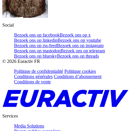
Social
Bezoek ons op facebook
Bezoek ons op x
Bezoek ons op linkedin
Bezoek ons op youtube
Bezoek ons op rss-feed
Bezoek ons op instagram
Bezoek ons op mastodon
Bezoek ons op telegram
Bezoek ons op bluesky
Bezoek ons op threads
©
2026
Euractiv FR
Politique de confidentialité
Politique cookies
Conditions générales
Conditions d’abonnement
Conditions de vente
Services
Media Solutions