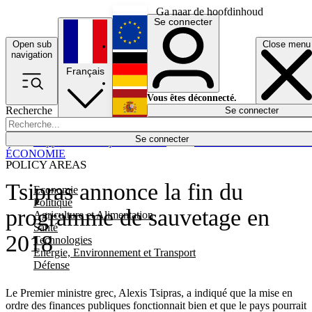
Ga naar de hoofdinhoud
Se connecter
Open sub
Close menu
English
navigation
Français
Deutsch
Vous êtes déconnecté.
Recherche
Se connecter
Español
Lumières éteintes
Se connecter
Rapporteur
Politique
Économie
Newsletters
Evénements
Em
ÉCONOMIE
POLICY AREAS
Tsipras annonce la fin du
Economie
Politique
programme de sauvetage en
Agriculture et Alimentation
Santé
2018
Technologies
Energie, Environnement et Transport
Défense
Le Premier ministre grec, Alexis Tsipras, a indiqué que la mise en
ordre des finances publiques fonctionnait bien et que le pays pourrait