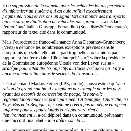
« La suppression de la vignette pour les véhicules lourds permettra
d’uniformiser un système qui est aujourd’hui excessivement
fragmenté. Nous enverrons un signal fort au monde des transports
qui encourage l’utilisation de véhicules plus propres »
, a déclaré
l’eurodéputé italien Giuseppe Ferrandino (Socialistes&Démocrates),
rapporteur du texte, cité dans le communiqué.
Mais l’eurodéputée franco-allemande Anna Deparnay-Grunenberg
(Verts) a dénoncé les nombreuses exceptions prévues dans le
compromis qui selon elle fait la part trop belle aux camions par
rapport au fret ferroviaire. Elle a interpellé sur Twitter la présidente
de la Commission européenne Ursula von der Leyen sur sa
«
stratégie pour atteindre les objectifs du Pacte vert alors qu’il n’y a
aucune amélioration dans le secteur du transport »
.
L’élu allemand Markus Ferber (PPE, droite) a aussi estimé qu’
« en
raison du grand nombre d’exceptions par exemple pour les pays
ayant des accords de concession de péage, la nouvelle
réglementation touchera principalement l’Allemagne, l’Autriche, les
Pays-Bas et la Belgique », « cela ne créera pas un péage européen
uniforme pour les poids lourds et n’apportera rien à
l’environnement »,
a-t-il déploré dans un communiqué, prévenant
que l’accord final était
« loin d’être conclu »
.
La Commission européenne a proposé en 2017 une réforme de la