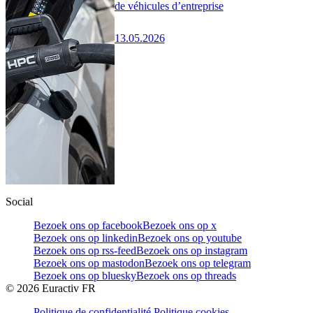
de véhicules d’entreprise
13.05.2026
Social
Bezoek ons op facebook
Bezoek ons op x
Bezoek ons op linkedin
Bezoek ons op youtube
Bezoek ons op rss-feed
Bezoek ons op instagram
Bezoek ons op mastodon
Bezoek ons op telegram
Bezoek ons op bluesky
Bezoek ons op threads
©
2026
Euractiv FR
Politique de confidentialité
Politique cookies