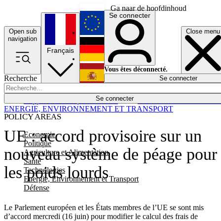
Ga naar de hoofdinhoud
Se connecter
Open sub
Close menu
English
navigation
Français
Deutsch
Vous êtes déconnecté.
Recherche
Se connecter
Español
Lumières éteintes
Se connecter
Rapporteur
Politique
Économie
Newsletters
Evénements
Em
ENERGIE, ENVIRONNEMENT ET TRANSPORT
POLICY AREAS
UE : accord provisoire sur un
Economie
Politique
nouveau système de péage pour
Agriculture et Alimentation
Santé
les poids lourds
Technologies
Energie, Environnement et Transport
Défense
Le Parlement européen et les États membres de l’UE se sont mis
d’accord mercredi (16 juin) pour modifier le calcul des frais de