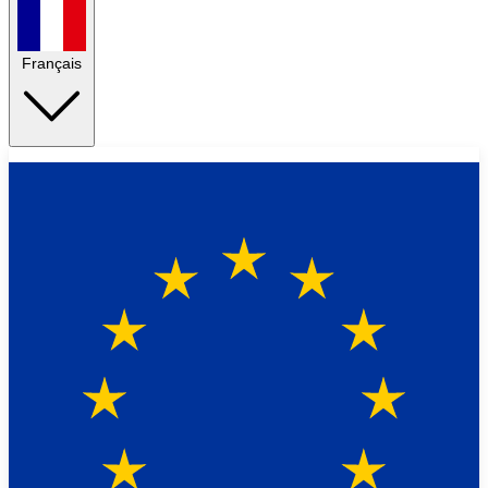
Français