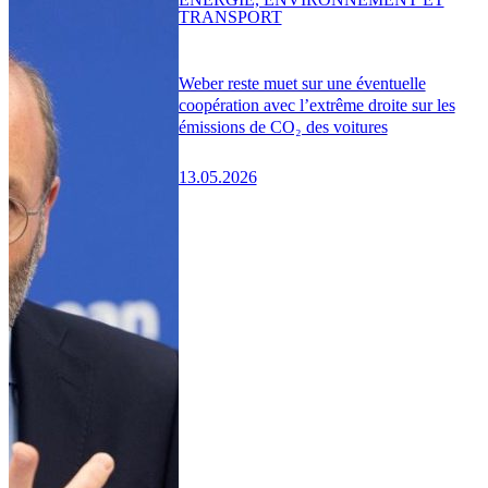
TRANSPORT
Weber reste muet sur une éventuelle
coopération avec l’extrême droite sur les
émissions de CO₂ des voitures
13.05.2026