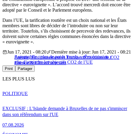
directive « eurovignette ». L’accord trouvé mercredi doit encore être
adopté par le Conseil et le Parlement européens.
Dans l’UE, la tarification routière est un choix national et les États
membres sont libres de décider de l’introduire ou non sur leur
territoire. Toutefois, s’ils choisissent de percevoir des redevances, ils
doivent suivre certaines règles communes énoncées dans la directive
« eurovignette ».
Jun 17, 2021 - 08:20
Dernière mise à jour: Jun 17, 2021 - 08:21
Automobile : plus de poids lourds « zéro émission »
Energie, Environnement et Transport
Émissions de CO2
afin d’atteindre les objectifs CO2 de l’UE
Energie & Climat
Pacte vert
Print
Partager
LES PLUS LUS
POLITIQUE
EXCLUSIF : L'Islande demande à Bruxelles de ne pas s'immiscer
dans son référendum sur l'UE
07.08.2026