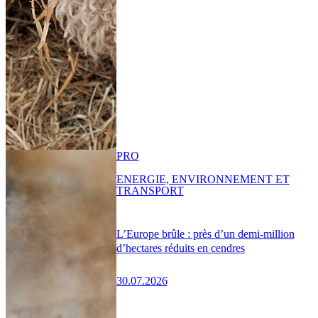
PRO
ENERGIE, ENVIRONNEMENT ET
TRANSPORT
L’Europe brûle : près d’un demi-million
d’hectares réduits en cendres
30.07.2026