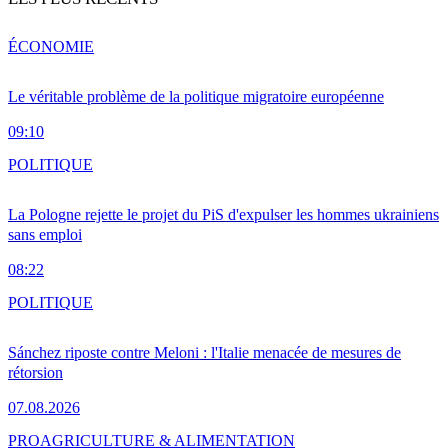
ÉCONOMIE
Le véritable problème de la politique migratoire européenne
09:10
POLITIQUE
La Pologne rejette le projet du PiS d'expulser les hommes ukrainiens
sans emploi
08:22
POLITIQUE
Sánchez riposte contre Meloni : l'Italie menacée de mesures de
rétorsion
07.08.2026
PRO
AGRICULTURE & ALIMENTATION