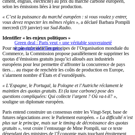
ciment, engrais, électricité) au prix du marché carbone européen,
selon les émissions liées à leur production.
« C’est la puissance du marché européen : si vous voulez y entrer,
vous devez respecter les mêmes règles »
, a déclaré Barbara Pompili
mercredi (19 janvier) sur
Sud-Radio
.
Identifier « les enjeux politiques »
Green deal : Paris veut « une véritable souveraineté
Pour ne pas enfreindre les principes de l’Organisation mondiale du
écologique de l’Europe »
Commerce, la Commission propose parallèlement de supprimer les
quotas d’émissions gratuits jusqu’ici alloués aux industriels
européens pour leur permettre d’affronter la concurrence de pays
tiers… au risque de renchérir les coûts de production en Europe,
s’alarment nombre d’États et d’eurodéputés.
« L’Espagne, le Portugal, la Pologne et l’Autriche réclament le
maintien des quotas gratuits. Et (la taxe carbone) pose des
questions compliquées: Qui collecte l’argent ? Où va-t-il? »
,
souligne un diplomate européen.
Paris entend construire un consensus entre les Vingt-Sept, base de
futures négociations avec le Parlement européen.
« La difficulté n’est
plus sur le principe, mais sur le timing de décroissance des quotas
gratuits »
, veut croire l’entourage de Mme Pompili, sur ce texte
dépendant des ministres de l’Économie mais touchant étroitement