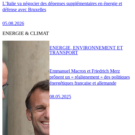
L’Italie va négocier des dépenses supplémentaires en énergie et
défense avec Bruxelles
05.08.2026
ENERGIE & CLIMAT
ENERGIE, ENVIRONNEMENT ET
TRANSPORT
Emmanuel Macron et Friedrich Merz
prônent un « réalignement » des politiques
énergétiques française et allemande
08.05.2025