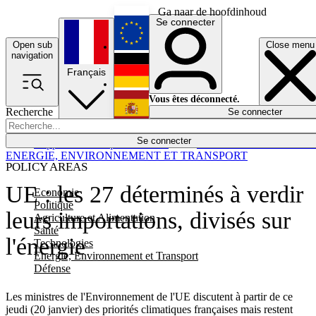
Ga naar de hoofdinhoud
Se connecter
Open sub
Close menu
English
navigation
Français
Deutsch
Vous êtes déconnecté.
Recherche
Se connecter
Español
Lumières éteintes
Se connecter
Rapporteur
Politique
Économie
Newsletters
Evénements
Em
ENERGIE, ENVIRONNEMENT ET TRANSPORT
POLICY AREAS
UE : les 27 déterminés à verdir
Economie
Politique
leurs importations, divisés sur
Agriculture et Alimentation
Santé
l'énergie
Technologies
Energie, Environnement et Transport
Défense
Les ministres de l'Environnement de l'UE discutent à partir de ce
jeudi (20 janvier) des priorités climatiques françaises mais restent