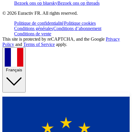
Bezoek ons op bluesky
Bezoek ons op threads
©
2026
Euractiv FR. All rights reserved.
Politique de confidentialité
Politique cookies
Conditions générales
Conditions d’abonnement
Conditions de vente
This site is protected by reCAPTCHA, and the Google
Privacy
Policy
and
Terms of Service
apply.
Français