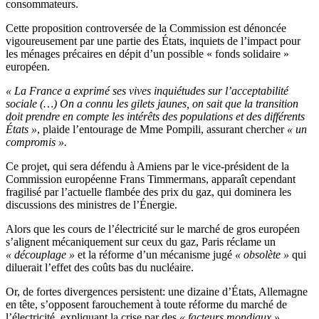
consommateurs.
Cette proposition controversée de la Commission est dénoncée
vigoureusement par une partie des États, inquiets de l’impact pour
les ménages précaires en dépit d’un possible « fonds solidaire »
européen.
« La France a exprimé ses vives inquiétudes sur l’acceptabilité
sociale (…) On a connu les gilets jaunes, on sait que la transition
doit prendre en compte les intérêts des populations et des différents
États »
, plaide l’entourage de Mme Pompili, assurant chercher
« un
compromis ».
Ce projet, qui sera défendu à Amiens par le vice-président de la
Commission européenne Frans Timmermans, apparaît cependant
fragilisé par l’actuelle flambée des prix du gaz, qui dominera les
discussions des ministres de l’Énergie.
Alors que les cours de l’électricité sur le marché de gros européen
s’alignent mécaniquement sur ceux du gaz, Paris réclame un
« découplage »
et la réforme d’un mécanisme jugé
« obsolète »
qui
diluerait l’effet des coûts bas du nucléaire.
Or, de fortes divergences persistent: une dizaine d’États, Allemagne
en tête, s’opposent farouchement à toute réforme du marché de
l’électricité, expliquant la crise par des
« facteurs mondiaux »