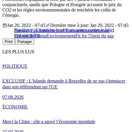
conjoncturels, tandis que Pologne et Hongrie accusent le prix du
CO2 et les règles environnementales de renchérir les coûts de
l’énergie.
Jan 20, 2022 - 07:45
Dernière mise à jour: Jan 20, 2022 - 07:45
Nucléaire : l’Autriche fourbit ses armes contre le label
Energie, Environnement et Transport
conseil
energie
vert européen
Energie & Climat
Environnement
Fit for 55
prix du gaz
Print
Partager
LES PLUS LUS
POLITIQUE
EXCLUSIF : L'Islande demande à Bruxelles de ne pas s'immiscer
dans son référendum sur l'UE
07.08.2026
ÉCONOMIE
Merci la Chine : elle a sauvé l’économie mondiale
27.07.2026