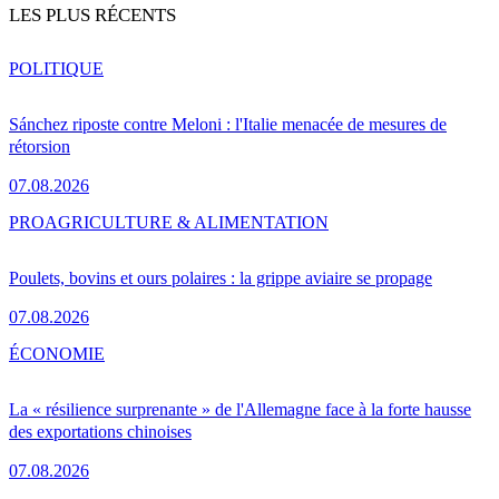
LES PLUS RÉCENTS
POLITIQUE
Sánchez riposte contre Meloni : l'Italie menacée de mesures de
rétorsion
07.08.2026
PRO
AGRICULTURE & ALIMENTATION
Poulets, bovins et ours polaires : la grippe aviaire se propage
07.08.2026
ÉCONOMIE
La « résilience surprenante » de l'Allemagne face à la forte hausse
des exportations chinoises
07.08.2026