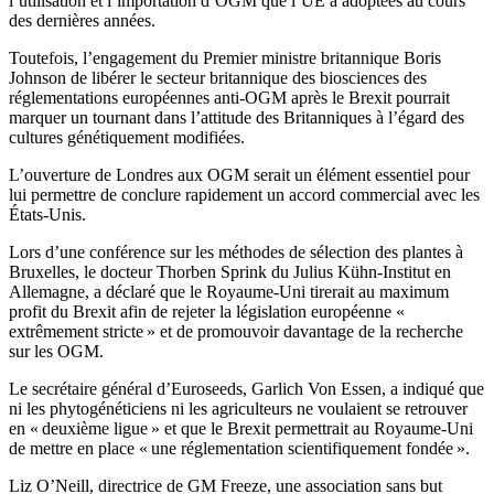
l’utilisation et l’importation d’OGM que l’UE a adoptées au cours
des dernières années.
Toutefois, l’engagement du Premier ministre britannique Boris
Johnson de libérer le secteur britannique des biosciences des
réglementations européennes anti-OGM après le Brexit pourrait
marquer un tournant dans l’attitude des Britanniques à l’égard des
cultures génétiquement modifiées.
L’ouverture de Londres aux OGM serait un élément essentiel pour
lui permettre de conclure rapidement un accord commercial avec les
États-Unis.
Lors d’une conférence sur les méthodes de sélection des plantes à
Bruxelles, le docteur Thorben Sprink du Julius Kühn-Institut en
Allemagne, a déclaré que le Royaume-Uni tirerait au maximum
profit du Brexit afin de rejeter la législation européenne «
extrêmement stricte » et de promouvoir davantage de la recherche
sur les OGM.
Le secrétaire général d’Euroseeds, Garlich Von Essen, a indiqué que
ni les phytogénéticiens ni les agriculteurs ne voulaient se retrouver
en « deuxième ligue » et que le Brexit permettrait au Royaume-Uni
de mettre en place « une réglementation scientifiquement fondée ».
Liz O’Neill, directrice de GM Freeze, une association sans but