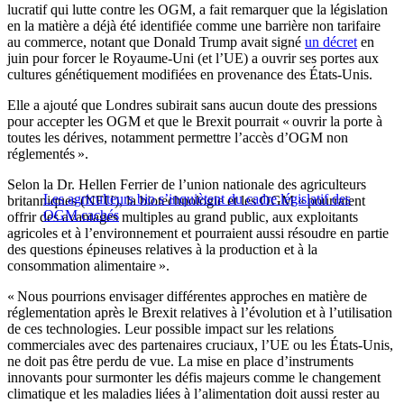
lucratif qui lutte contre les OGM, a fait remarquer que la législation
en la matière a déjà été identifiée comme une barrière non tarifaire
au commerce, notant que Donald Trump avait signé
un décret
en
juin pour forcer le Royaume-Uni (et l’UE) a ouvrir ses portes aux
cultures génétiquement modifiées en provenance des États-Unis.
Elle a ajouté que Londres subirait sans aucun doute des pressions
pour accepter les OGM et que le Brexit pourrait « ouvrir la porte à
toutes les dérives, notamment permettre l’accès d’OGM non
réglementés ».
Selon la Dr. Hellen Ferrier de l’union nationale des agriculteurs
Les agriculteurs bio s’inquiètent du cadre législatif des
britanniques (NFU), la biotechnologie et les OGM « pourraient
OGM cachés
offrir des avantages multiples au grand public, aux exploitants
agricoles et à l’environnement et pourraient aussi résoudre en partie
des questions épineuses relatives à la production et à la
consommation alimentaire ».
« Nous pourrions envisager différentes approches en matière de
réglementation après le Brexit relatives à l’évolution et à l’utilisation
de ces technologies. Leur possible impact sur les relations
commerciales avec des partenaires cruciaux, l’UE ou les États-Unis,
ne doit pas être perdu de vue. La mise en place d’instruments
innovants pour surmonter les défis majeurs comme le changement
climatique et les maladies liées à l’alimentation doit aussi rester au