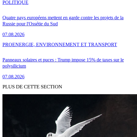
POLITIQUE
Quatre pays européens mettent en garde contre les projets de la
Russie pour l'Ossétie du Sud
07.08.2026
PRO
ENERGIE, ENVIRONNEMENT ET TRANSPORT
Panneaux solaires et puces : Trump impose 15% de taxes sur le
polysilicium
07.08.2026
PLUS DE CETTE SECTION