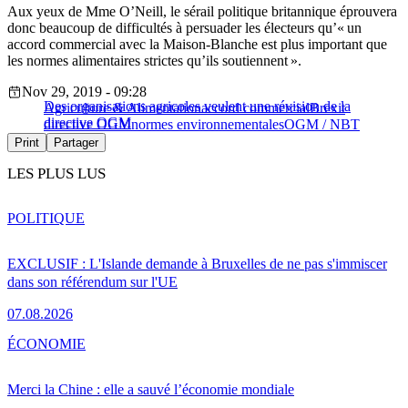
Aux yeux de Mme O’Neill, le sérail politique britannique éprouvera
donc beaucoup de difficultés à persuader les électeurs qu’« un
accord commercial avec la Maison-Blanche est plus important que
les normes alimentaires strictes qu’ils soutiennent ».
Nov 29, 2019 - 09:28
Des organisations agricoles veulent une révision de la
Agriculture & Alimentation
accord commercial
Brexit
directive OGM
directive OGM
normes environnementales
OGM / NBT
Print
Partager
LES PLUS LUS
POLITIQUE
EXCLUSIF : L'Islande demande à Bruxelles de ne pas s'immiscer
dans son référendum sur l'UE
07.08.2026
ÉCONOMIE
Merci la Chine : elle a sauvé l’économie mondiale