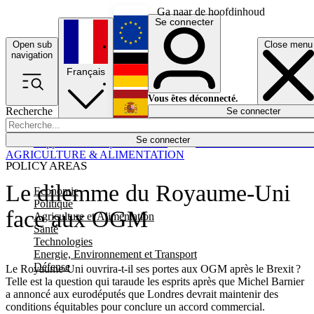
Ga naar de hoofdinhoud
Se connecter
Open sub
Close menu
English
navigation
Français
Deutsch
Vous êtes déconnecté.
Recherche
Se connecter
Español
Lumières éteintes
Se connecter
Rapporteur
Politique
Économie
Newsletters
Evénements
Em
AGRICULTURE & ALIMENTATION
POLICY AREAS
Le dilemme du Royaume-Uni
Economie
Politique
face aux OGM
Agriculture et Alimentation
Santé
Technologies
Energie, Environnement et Transport
Défense
Le Royaume-Uni ouvrira-t-il ses portes aux OGM après le Brexit ?
Telle est la question qui taraude les esprits après que Michel Barnier
a annoncé aux eurodéputés que Londres devrait maintenir des
conditions équitables pour conclure un accord commercial.