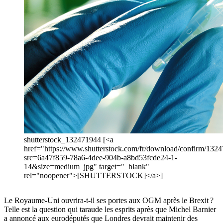
shutterstock_132471944 [<a
href="https://www.shutterstock.com/fr/download/confirm/132
src=6a47f859-78a6-4dee-904b-a8bd53fcde24-1-
14&size=medium_jpg" target="_blank"
rel="noopener">[SHUTTERSTOCK]</a>]
Le Royaume-Uni ouvrira-t-il ses portes aux OGM après le Brexit ?
Telle est la question qui taraude les esprits après que Michel Barnier
a annoncé aux eurodéputés que Londres devrait maintenir des