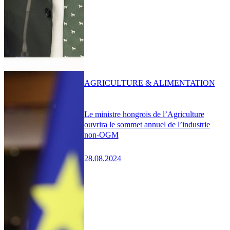
AGRICULTURE & ALIMENTATION
Le ministre hongrois de l’Agriculture
ouvrira le sommet annuel de l’industrie
non-OGM
28.08.2024