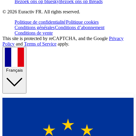
Bezoek ons op bluesky
Bezoek ons op threads
©
2026
Euractiv FR. All rights reserved.
Politique de confidentialité
Politique cookies
Conditions générales
Conditions d’abonnement
Conditions de vente
This site is protected by reCAPTCHA, and the Google
Privacy
Policy
and
Terms of Service
apply.
Français