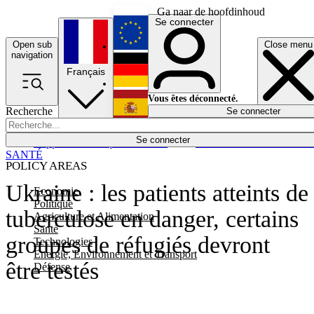
Ga naar de hoofdinhoud
Se connecter
Open sub
Close menu
English
navigation
Français
Deutsch
Vous êtes déconnecté.
Recherche
Se connecter
Español
Lumières éteintes
Se connecter
Rapporteur
Politique
Économie
Newsletters
Evénements
Em
SANTÉ
POLICY AREAS
Ukraine : les patients atteints de
Economie
Politique
tuberculose en danger, certains
Agriculture et Alimentation
Santé
groupes de réfugiés devront
Technologies
Energie, Environnement et Transport
être testés
Défense