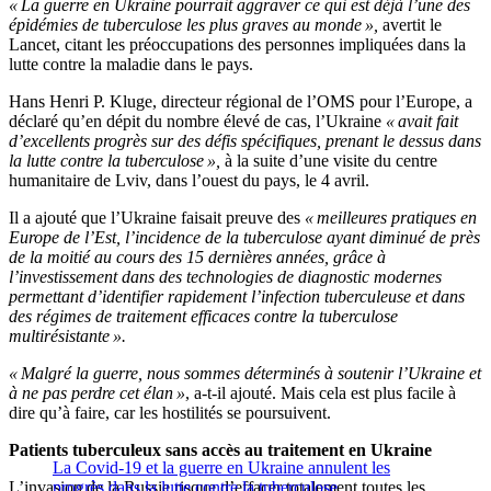
« La guerre en Ukraine pourrait aggraver ce qui est déjà l’une des
épidémies de tuberculose les plus graves au monde »,
avertit le
Lancet, citant les préoccupations des personnes impliquées dans la
lutte contre la maladie dans le pays.
Hans Henri P. Kluge, directeur régional de l’OMS pour l’Europe, a
déclaré qu’en dépit du nombre élevé de cas, l’Ukraine
« avait fait
d’excellents progrès sur des défis spécifiques, prenant le dessus dans
la lutte contre la tuberculose »,
à la suite d’une visite du centre
humanitaire de Lviv, dans l’ouest du pays, le 4 avril.
Il a ajouté que l’Ukraine faisait preuve des
« meilleures pratiques en
Europe de l’Est, l’incidence de la tuberculose ayant diminué de près
de la moitié au cours des 15 dernières années, grâce à
l’investissement dans des technologies de diagnostic modernes
permettant d’identifier rapidement l’infection tuberculeuse et dans
des régimes de traitement efficaces contre la tuberculose
multirésistante ».
« Malgré la guerre, nous sommes déterminés à soutenir l’Ukraine et
à ne pas perdre cet élan »
, a-t-il ajouté. Mais cela est plus facile à
dire qu’à faire, car les hostilités se poursuivent.
Patients tuberculeux sans accès au traitement en Ukraine
La Covid-19 et la guerre en Ukraine annulent les
L’invasion de la Russie risque d’effacer totalement toutes les
progrès dans la lutte contre la tuberculose