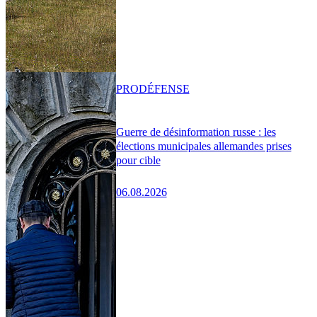
PRO
DÉFENSE
Guerre de désinformation russe : les
élections municipales allemandes prises
pour cible
06.08.2026