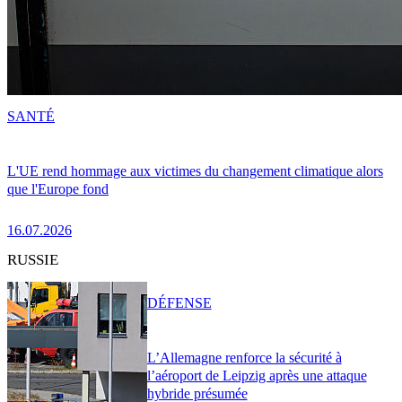
SANTÉ
L'UE rend hommage aux victimes du changement climatique alors
que l'Europe fond
16.07.2026
RUSSIE
DÉFENSE
L’Allemagne renforce la sécurité à
l’aéroport de Leipzig après une attaque
hybride présumée