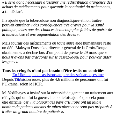
« Il sera donc nécessaire d’assurer une redistribution d’urgence des
achats de médicaments pour garantir la continuité du traitement »
,
a-t-il déclaré.
Il a ajouté que la tuberculose non diagnostiquée et non traitée
pouvait entraîner
« des conséquences très graves pour la santé
publique, telles que des chances beaucoup plus faibles de guérir de
la tuberculose et une augmentation des décès ».
Mais fournir des médicaments ou toute autre aide humanitaire reste
un défi. Maksym Dotsenko, directeur général de la Croix-Rouge
ukrainienne, a déclaré lors d’un point de presse le 29 mars que
«
nous n’avons pas d’accords sur le cessez-le-feu pour pouvoir aider
les gens ».
Tous les réfugiés n’ont pas besoin d’être testés ou contrôlés
En Ukraine, nous assistons au pire des scénarios, estime
Depuis l’invasion russe, plus de 4,6 millions de personnes ont fui
l’OMS
l’Ukraine, selon le HCR.
M. Yedilbayev a insisté sur la nécessité de garantir un traitement aux
réfugiés qui ont fui la guerre. Il a toutefois ajouté que cela pourrait
être difficile, car
« la plupart des pays d’Europe ont un faible
nombre de patients atteints de tuberculose et ne sont pas préparés à
traiter un grand nombre de patients ».