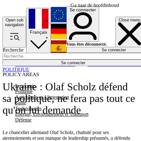
Ga naar de hoofdinhoud
Se connecter
Open sub
Close menu
English
navigation
Français
Deutsch
Vous êtes déconnecté.
Recherche
Se connecter
Español
Lumières éteintes
Se connecter
Rapporteur
Politique
Économie
Newsletters
Evénements
Em
POLITIQUE
POLICY AREAS
Ukraine : Olaf Scholz défend
Economie
Politique
sa politique, ne fera pas tout ce
Agriculture et Alimentation
Santé
qu'on lui demande
Technologies
Energie, Environnement et Transport
Défense
Le chancelier allemand Olaf Scholz, chahuté pour ses
atermoiements et son manque de leadership présumés, a défendu