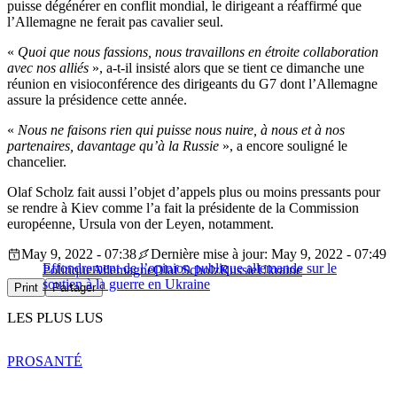
puisse dégénérer en conflit mondial, le dirigeant a réaffirmé que
l’Allemagne ne ferait pas cavalier seul.
«
Quoi que nous fassions, nous travaillons en étroite collaboration
avec nos alliés
», a-t-il insisté alors que se tient ce dimanche une
réunion en visioconférence des dirigeants du G7 dont l’Allemagne
assure la présidence cette année.
«
Nous ne faisons rien qui puisse nous nuire, à nous et à nos
partenaires, davantage qu’à la Russie
», a encore souligné le
chancelier.
Olaf Scholz fait aussi l’objet d’appels plus ou moins pressants pour
se rendre à Kiev comme l’a fait la présidente de la Commission
européenne, Ursula von der Leyen, notamment.
May 9, 2022 - 07:38
Dernière mise à jour: May 9, 2022 - 07:49
Effondrement de l’opinion publique allemande sur le
Politique
Allemagne
Olaf Scholz
Russie
Ukraine
soutien à la guerre en Ukraine
Print
Partager
LES PLUS LUS
PRO
SANTÉ