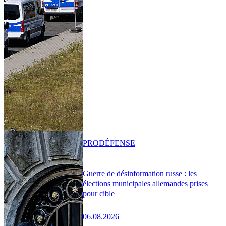
PRO
DÉFENSE
Guerre de désinformation russe : les
élections municipales allemandes prises
pour cible
06.08.2026