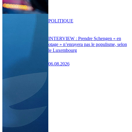
POLITIQUE
INTERVIEW : Prendre Schengen « en
otage » n’enrayera pas le populisme, selon
le Luxembourg
06.08.2026