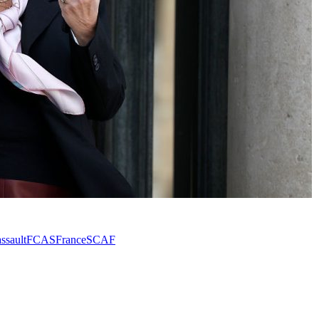
ssault
FCAS
France
SCAF