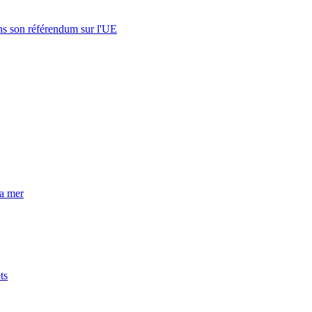
s son référendum sur l'UE
la mer
ts