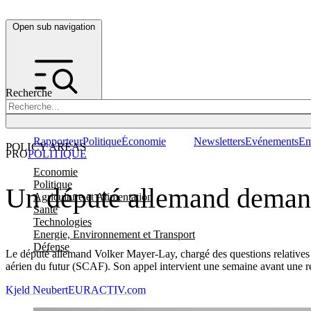
Open sub navigation
Recherche
Rapporteur
Politique
Économie
Newsletters
Evénements
Em
POLICY AREAS
PRO
POLITIQUE
Economie
Politique
Un député allemand demand
Agriculture et Alimentation
Santé
Technologies
Energie, Environnement et Transport
Défense
Le député allemand Volker Mayer-Lay, chargé des questions relatives
aérien du futur (SCAF). Son appel intervient une semaine avant une réu
Kjeld Neubert
EURACTIV.com