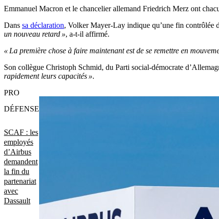
Emmanuel Macron et le chancelier allemand Friedrich Merz ont chacun p
Dans
sa déclaration
, Volker Mayer-Lay indique qu’une fin contrôlée 
un nouveau retard »
, a-t-il affirmé.
« La première chose à faire maintenant est de se remettre en mouvem
Son collègue Christoph Schmid, du Parti social-démocrate d’Allem
rapidement leurs capacités »
.
PRO
DÉFENSE
SCAF : les
employés
d’Airbus
demandent
la fin du
partenariat
avec
Dassault