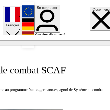
Se connecter
Close menu
English
Français
Deutsch
Vous êtes déconnecté.
Se connecter
Español
Lumières éteintes
n de combat SCAF
un terme au programme franco-germano-espagnol de Système de combat