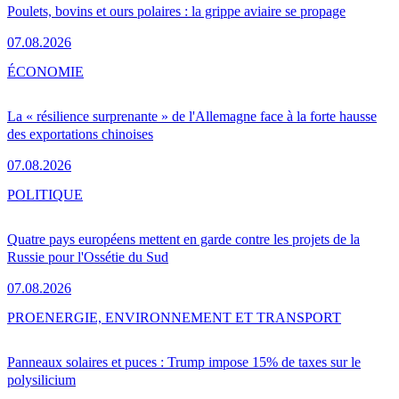
Poulets, bovins et ours polaires : la grippe aviaire se propage
07.08.2026
ÉCONOMIE
La « résilience surprenante » de l'Allemagne face à la forte hausse
des exportations chinoises
07.08.2026
POLITIQUE
Quatre pays européens mettent en garde contre les projets de la
Russie pour l'Ossétie du Sud
07.08.2026
PRO
ENERGIE, ENVIRONNEMENT ET TRANSPORT
Panneaux solaires et puces : Trump impose 15% de taxes sur le
polysilicium