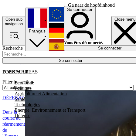
Ga naar de hoofdinhoud
Se connecter
Open sub
Close menu
English
navigation
Français
Deutsch
Vous êtes déconnecté.
Recherche
Se connecter
Español
Lumières éteintes
Se connecter
Rapporteur
Politique
Économie
Newsletters
Evénements
Em
POLICY AREAS
DASSAULT
Filter by section
Economie
Politique
Agriculture et Alimentation
DÉFENSE
Santé
Technologies
Energie, Environnement et Transport
Dans la
Défense
course au
réarmement
de