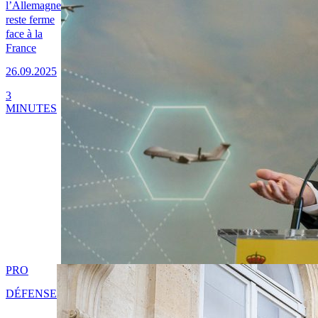
l’Allemagne
reste ferme
face à la
France
26.09.2025
3
MINUTES
PRO
DÉFENSE