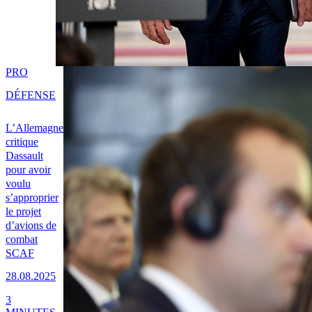
PRO
DÉFENSE
L’Allemagne
critique
Dassault
pour avoir
voulu
s’approprier
le projet
d’avions de
combat
SCAF
28.08.2025
3