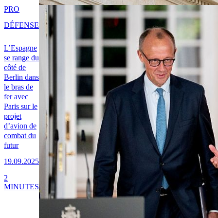
PRO
DÉFENSE
L’Espagne
se range du
côté de
Berlin dans
le bras de
fer avec
Paris sur le
projet
d’avion de
combat du
futur
19.09.2025
2
MINUTES