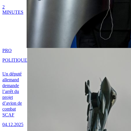
2
MINUTES
PRO
POLITIQUE
Un député
allemand
demande
l’arrêt du
projet
d’avion de
combat
SCAF
04.12.2025