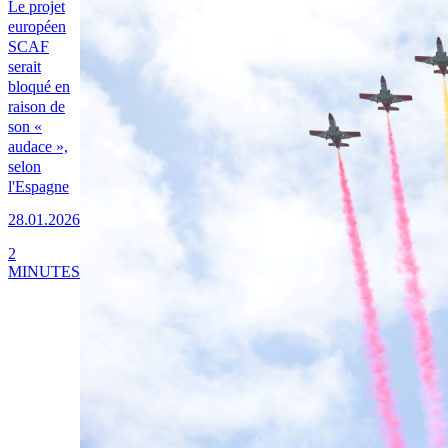
Le projet
européen
SCAF
serait
bloqué en
raison de
son «
audace »,
selon
l'Espagne
28.01.2026
2
MINUTES