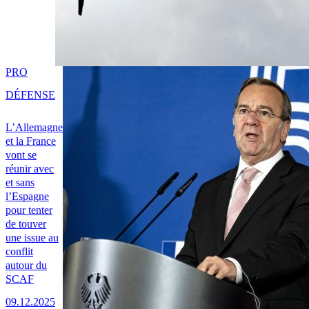
PRO
DÉFENSE
L’Allemagne
et la France
vont se
réunir avec
et sans
l’Espagne
pour tenter
de touver
une issue au
conflit
autour du
SCAF
09.12.2025