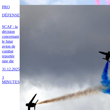
PRO
DÉFENSE
SCAF : la
décision
concernant
le futur
avion de
combat
reportée
sine die
31.12.2025
3
MINUTES