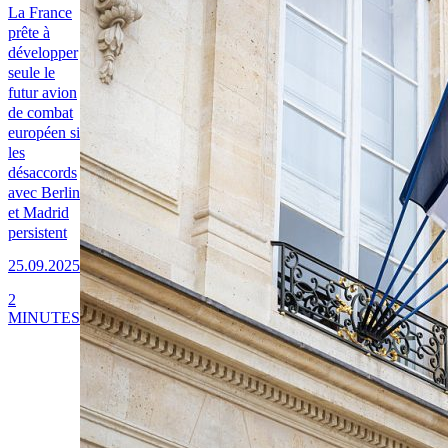
La France
prête à
développer
seule le
futur avion
de combat
européen si
les
désaccords
avec Berlin
et Madrid
persistent
25.09.2025
2
MINUTES