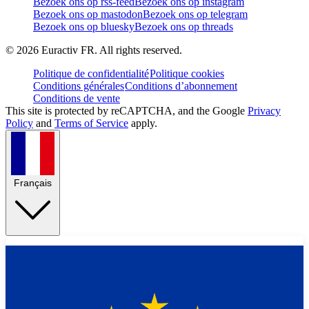
Bezoek ons op rss-feed
Bezoek ons op instagram
Bezoek ons op mastodon
Bezoek ons op telegram
Bezoek ons op bluesky
Bezoek ons op threads
©
2026
Euractiv FR. All rights reserved.
Politique de confidentialité
Politique cookies
Conditions générales
Conditions d’abonnement
Conditions de vente
This site is protected by reCAPTCHA, and the Google
Privacy
Policy
and
Terms of Service
apply.
Français