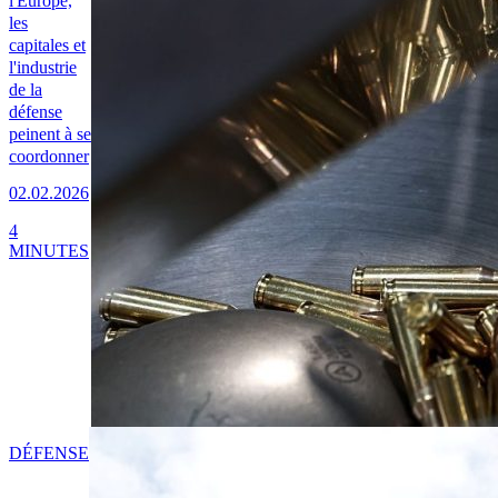
l'Europe,
les
capitales et
l'industrie
de la
défense
peinent à se
coordonner
02.02.2026
4
MINUTES
DÉFENSE