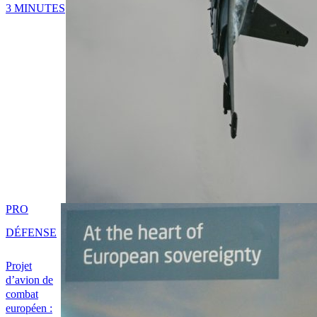
3 MINUTES
PRO
DÉFENSE
Projet
d’avion de
combat
européen :