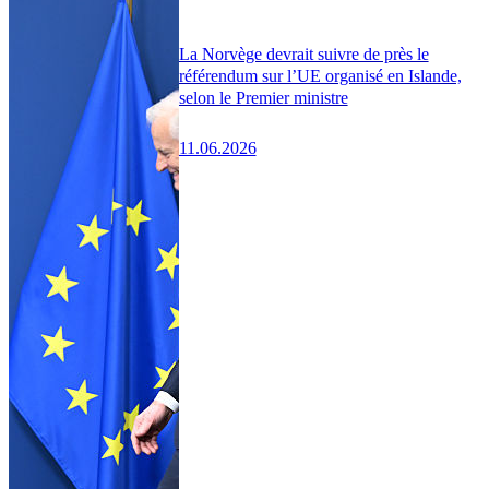
La Norvège devrait suivre de près le
référendum sur l’UE organisé en Islande,
selon le Premier ministre
11.06.2026