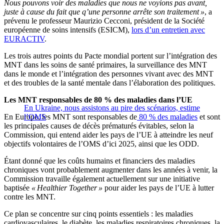
Nous pouvons voir des maladies que nous ne voyions pas avant,
juste à cause du fait que q’une personne arrête son traitement »
, a
prévenu le professeur Maurizio Cecconi, président de la Société
européenne de soins intensifs (ESICM),
lors d’un entretien avec
EURACTIV
.
Les trois autres points du Pacte mondial portent sur l’intégration des
MNT dans les soins de santé primaires, la surveillance des MNT
dans le monde et l’intégration des personnes vivant avec des MNT
et des troubles de la santé mentale dans l’élaboration des politiques.
Les MNT responsables de 80 % des maladies dans l’UE
En Ukraine, nous assistons au pire des scénarios, estime
En Europe, les MNT sont responsables de
l’OMS
80 % des maladies
et sont
les principales causes de décès prématurés évitables, selon la
Commission, qui entend aider les pays de l’UE à atteindre les neuf
objectifs volontaires de l’OMS d’ici 2025, ainsi que les ODD.
Étant donné que les coûts humains et financiers des maladies
chroniques vont probablement augmenter dans les années à venir, la
Commission travaille également actuellement sur une initiative
baptisée
« Healthier Together »
pour aider les pays de l’UE à lutter
contre les MNT.
Ce plan se concentre sur cinq points essentiels : les maladies
cardiovasculaires, le diabète, les maladies respiratoires chroniques, la