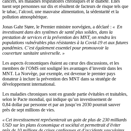
cancers, les maladies respiratoires chroniques et le diabète. Elles
tuent sept personnes sur dix et résultent de facteurs de risque tels que
le tabac, l’alcool, une mauvaise alimentation, la sédentarité et la
pollution atmosphérique.
Jonas Gahr Støre, le Premier ministre norvégien, a déclaré :
« En
investissant dans des systèmes de santé plus solides, dans la
prestation de services et la prévention des MNT, on rendra les
populations vulnérables plus résistantes à la Covid-19 et aux futures
pandémies. C’est également essentiel pour promouvoir la
couverture sanitaire universelle. »
Les aspects économiques étaient au cœur des discussions, et les
membres de l’OMS ont souligné les avantages d’investir dans les
MNT. La Norvège, par exemple, est devenue le premier pays
donateur à inclure la prévention des MNT dans sa stratégie de
développement international.
Les maladies chroniques sont en grande partie évitables et traitables,
selon le Pacte mondial, qui indique qu’un investissement de
0,84 dollar par personne et par an jusqu’en 2030 pourrait sauver
près de sept millions de vies.
« Cet investissement représenterait un gain de plus de 230 milliards
USD sur les plans économique et sociétal et permettrait d’éviter
près de 10 millions de crises cardiaques et d’accidents vasculaires