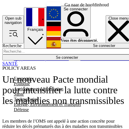
Ga naar de hoofdinhoud
Se connecter
Open sub
Close menu
English
navigation
Français
Deutsch
Vous êtes déconnecté.
Recherche
Se connecter
Español
Lumières éteintes
Se connecter
Rapporteur
Politique
Économie
Newsletters
Evénements
Em
SANTÉ
POLICY AREAS
Un nouveau Pacte mondial
Economie
Politique
pour intensifier la lutte contre
Agriculture et Alimentation
Santé
les maladies non transmissibles
Technologies
Energie, Environnement et Transport
Défense
Les membres de l’OMS ont appelé à une action concrète pour
réduire les décès prématurés dus à des maladies non transmissibles