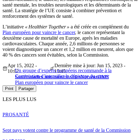
santé mentale, les troubles neurologiques et les déterminants de la
santé. La stratégie de l’UE consiste à combiner prévention et
renforcement des systèmes de santé.
L’initiative
« Healthier Together »
a été créée en complément du
Plan européen pour vaincre le cancer
, le cancer représentant la
deuxième cause de mortalité en Europe, après les maladies
cardiovasculaires. Chaque année, 2,6 millions de personnes se
voient diagnostiquer un cancer et 1,2 million en meurent, alors que
40 % des cancers sont évitables, selon la Commission.
Apr 15, 2022 -
Dernière mise à jour: Jun 15, 2023 -
Un groupe d’experts européens recommande à la
10:02
15:45
Commission d’intensifier le dépistage du cancer
Santé
maladies non-transmissibles
Norvège
OMS
Plan européen pour vaincre le cancer
Print
Partager
LES PLUS LUS
PRO
SANTÉ
Sept pays votent contre le programme de santé de la Commission