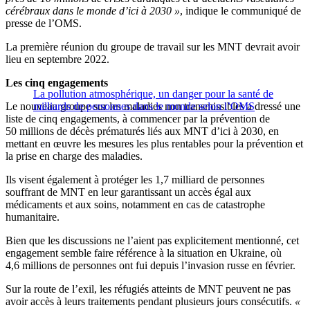
cérébraux dans le monde d’ici à 2030 »
, indique le communiqué de
presse de l’OMS.
La première réunion du groupe de travail sur les MNT devrait avoir
lieu en septembre 2022.
Les cinq engagements
La pollution atmosphérique, un danger pour la santé de
Le nouveau groupe sur les maladies non transmissibles a dressé une
milliards de personnes dans le monde selon l’OMS
liste de cinq engagements, à commencer par la prévention de
50 millions de décès prématurés liés aux MNT d’ici à 2030, en
mettant en œuvre les mesures les plus rentables pour la prévention et
la prise en charge des maladies.
Ils visent également à protéger les 1,7 milliard de personnes
souffrant de MNT en leur garantissant un accès égal aux
médicaments et aux soins, notamment en cas de catastrophe
humanitaire.
Bien que les discussions ne l’aient pas explicitement mentionné, cet
engagement semble faire référence à la situation en Ukraine, où
4,6 millions de personnes ont fui depuis l’invasion russe en février.
Sur la route de l’exil, les réfugiés atteints de MNT peuvent ne pas
avoir accès à leurs traitements pendant plusieurs jours consécutifs.
«