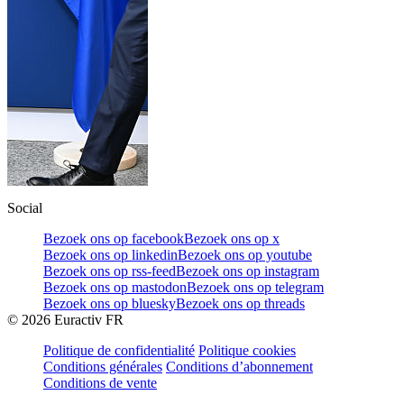
Social
Bezoek ons op facebook
Bezoek ons op x
Bezoek ons op linkedin
Bezoek ons op youtube
Bezoek ons op rss-feed
Bezoek ons op instagram
Bezoek ons op mastodon
Bezoek ons op telegram
Bezoek ons op bluesky
Bezoek ons op threads
©
2026
Euractiv FR
Politique de confidentialité
Politique cookies
Conditions générales
Conditions d’abonnement
Conditions de vente