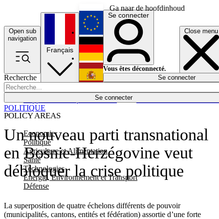
Ga naar de hoofdinhoud
Se connecter
Open sub
Close menu
English
navigation
Français
Deutsch
Vous êtes déconnecté.
Recherche
Se connecter
Español
Lumières éteintes
Se connecter
Rapporteur
Politique
Économie
Newsletters
Evénements
Em
POLITIQUE
POLICY AREAS
Un nouveau parti transnational
Economie
Politique
en Bosnie-Herzégovine veut
Agriculture et Alimentation
Santé
débloquer la crise politique
Technologies
Energie, Environnement et Transport
Défense
La superposition de quatre échelons différents de pouvoir
(municipalités, cantons, entités et fédération) assortie d’une forte