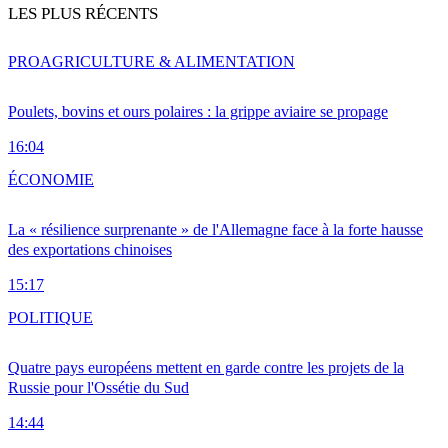
LES PLUS RÉCENTS
PRO
AGRICULTURE & ALIMENTATION
Poulets, bovins et ours polaires : la grippe aviaire se propage
16:04
ÉCONOMIE
La « résilience surprenante » de l'Allemagne face à la forte hausse
des exportations chinoises
15:17
POLITIQUE
Quatre pays européens mettent en garde contre les projets de la
Russie pour l'Ossétie du Sud
14:44