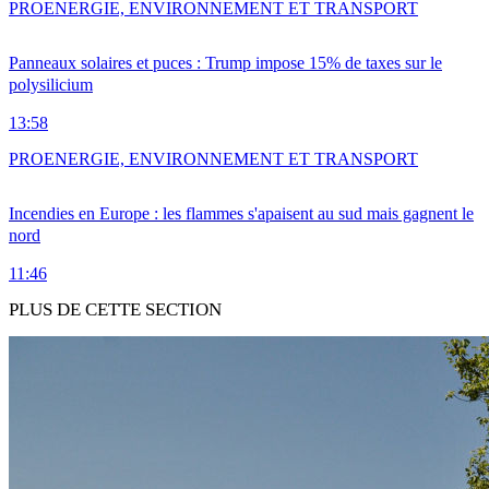
PRO
ENERGIE, ENVIRONNEMENT ET TRANSPORT
Panneaux solaires et puces : Trump impose 15% de taxes sur le
polysilicium
13:58
PRO
ENERGIE, ENVIRONNEMENT ET TRANSPORT
Incendies en Europe : les flammes s'apaisent au sud mais gagnent le
nord
11:46
PLUS DE CETTE SECTION