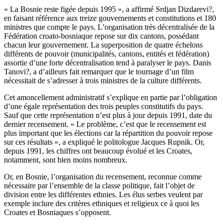
« La Bosnie reste figée depuis 1995 », a affirmé Srdjan Dizdarevi?,
en faisant référence aux treize gouvernements et constitutions et 180
ministres que compte le pays. L’organisation très décentralisée de la
Fédération croato-bosniaque repose sur dix cantons, possédant
chacun leur gouvernement. La superposition de quatre échelons
différents de pouvoir (municipalités, cantons, entités et fédération)
assortie d’une forte décentralisation tend à paralyser le pays. Danis
Tanovi?, a d’ailleurs fait remarquer que le tournage d’un film
nécessitait de s’adresser à trois ministres de la culture différents.
Cet amoncellement administratif s’explique en partie par l’obligation
d’une égale représentation des trois peuples constitutifs du pays.
Sauf que cette représentation n’est plus à jour depuis 1991, date du
dernier recensement. « Le problème, c’est que le recensement est
plus important que les élections car la répartition du pouvoir repose
sur ces résultats », a expliqué le politologue Jacques Rupnik. Or,
depuis 1991, les chiffres ont beaucoup évolué et les Croates,
notamment, sont bien moins nombreux.
Or, en Bosnie, l’organisation du recensement, reconnue comme
nécessaire par l’ensemble de la classe politique, fait l’objet de
division entre les différentes ethnies. Les élus serbes veulent par
exemple inclure des critères ethniques et religieux ce à quoi les
Croates et Bosniaques s’opposent.