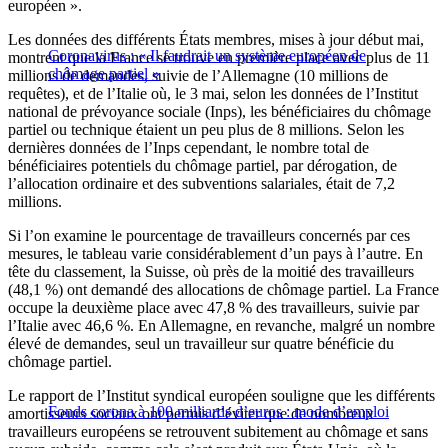
européen ».
Les données des différents États membres, mises à jour début mai,
Coronavirus : « Il faudrait un système européen de
montrent que la France se trouve en première place avec plus de 11
chômage partiel »
millions de demandes, suivie de l’Allemagne (10 millions de
requêtes), et de l’Italie où, le 3 mai, selon les données de l’Institut
national de prévoyance sociale (Inps), les bénéficiaires du chômage
partiel ou technique étaient un peu plus de 8 millions. Selon les
dernières données de l’Inps cependant, le nombre total de
bénéficiaires potentiels du chômage partiel, par dérogation, de
l’allocation ordinaire et des subventions salariales, était de 7,2
millions.
Si l’on examine le pourcentage de travailleurs concernés par ces
mesures, le tableau varie considérablement d’un pays à l’autre. En
tête du classement, la Suisse, où près de la moitié des travailleurs
(48,1 %) ont demandé des allocations de chômage partiel. La France
occupe la deuxième place avec 47,8 % des travailleurs, suivie par
l’Italie avec 46,6 %. En Allemagne, en revanche, malgré un nombre
élevé de demandes, seul un travailleur sur quatre bénéficie du
chômage partiel.
Le rapport de l’Institut syndical européen souligne que les différents
Fonds corona à 100 milliards d’euros : mode d’emploi
amortisseurs sociaux ont permis d’éviter que de nombreux
travailleurs européens se retrouvent subitement au chômage et sans