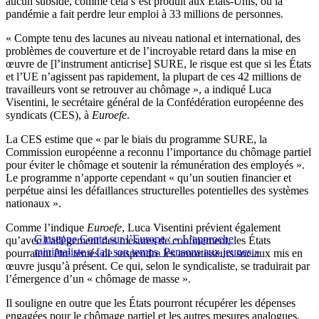
aucun subside, comme cela s’est produit aux États-Unis, où la
pandémie a fait perdre leur emploi à 33 millions de personnes.
« Compte tenu des lacunes au niveau national et international, des
problèmes de couverture et de l’incroyable retard dans la mise en
œuvre de [l’instrument anticrise] SURE, le risque est que si les États
et l’UE n’agissent pas rapidement, la plupart de ces 42 millions de
travailleurs vont se retrouver au chômage », a indiqué Luca
Visentini, le secrétaire général de la Confédération européenne des
syndicats (CES), à
Euroefe
.
La CES estime que « par le biais du programme SURE, la
Commission européenne a reconnu l’importance du chômage partiel
pour éviter le chômage et soutenir la rémunération des employés ».
Le programme n’apporte cependant « qu’un soutien financier et
perpétue ainsi les défaillances structurelles potentielles des systèmes
nationaux ».
Comme l’indique
Euroefe
, Luca Visentini prévient également
Giuseppe Conte sur l’Europe : « L’approche
qu’avec l’allègement des mesures de confinement, les États
minimaliste a fait son temps. Pensons aux jeunes »
pourraient être tentés de suspendre les amortisseurs sociaux mis en
œuvre jusqu’à présent. Ce qui, selon le syndicaliste, se traduirait par
l’émergence d’un « chômage de masse ».
Il souligne en outre que les États pourront récupérer les dépenses
engagées pour le chômage partiel et les autres mesures analogues,