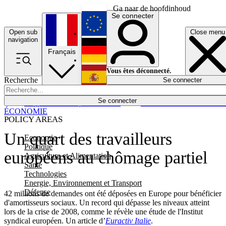
Ga naar de hoofdinhoud
Se connecter
Open sub
Close menu
English
navigation
Français
Deutsch
Vous êtes déconnecté.
Recherche
Se connecter
Español
Lumières éteintes
Se connecter
Rapporteur
Politique
Économie
Newsletters
Evénements
Em
ÉCONOMIE
POLICY AREAS
Un quart des travailleurs
Economie
Politique
européens au chômage partiel
Agriculture et Alimentation
Santé
Technologies
Energie, Environnement et Transport
Défense
42 millions de demandes ont été déposées en Europe pour bénéficier
d'amortisseurs sociaux. Un record qui dépasse les niveaux atteint
lors de la crise de 2008, comme le révèle une étude de l'Institut
syndical européen. Un article d’
Euractiv Italie
.