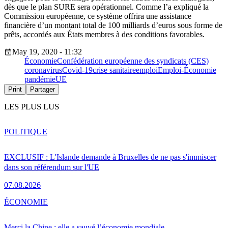
dès que le plan SURE sera opérationnel. Comme l’a expliqué la
Commission européenne, ce système offrira une assistance
financière d’un montant total de 100 milliards d’euros sous forme de
prêts, accordés aux États membres à des conditions favorables.
May 19, 2020 - 11:32
Économie
Confédération européenne des syndicats (CES)
coronavirus
Covid-19
crise sanitaire
emploi
Emploi-Économie
pandémie
UE
Print
Partager
LES PLUS LUS
POLITIQUE
EXCLUSIF : L'Islande demande à Bruxelles de ne pas s'immiscer
dans son référendum sur l'UE
07.08.2026
ÉCONOMIE
Merci la Chine : elle a sauvé l’économie mondiale