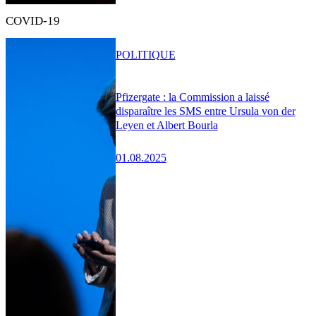
COVID-19
POLITIQUE
Pfizergate : la Commission a laissé
disparaître les SMS entre Ursula von der
Leyen et Albert Bourla
01.08.2025