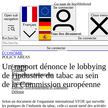
Ga naar de hoofdinhoud
Se connecter
Open sub
Close menu
English
navigation
Français
Deutsch
Vous êtes déconnecté.
Recherche
Se connecter
Español
Lumières éteintes
Se connecter
Rapporteur
Politique
Économie
Newsletters
Evénements
Em
ÉCONOMIE
POLICY AREAS
Un rapport dénonce le lobbying
Economie
Politique
de l'industrie du tabac au sein
Agriculture et Alimentation
Santé
de la Commission européenne
Technologies
Energie, Environnement et Transport
Défense
Selon un document de l'organisme international STOP, qui surveille
les pratiques de l’industrie du tabac, celle-ci aurait mené des activités