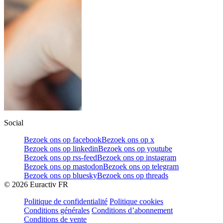
Social
Bezoek ons op facebook
Bezoek ons op x
Bezoek ons op linkedin
Bezoek ons op youtube
Bezoek ons op rss-feed
Bezoek ons op instagram
Bezoek ons op mastodon
Bezoek ons op telegram
Bezoek ons op bluesky
Bezoek ons op threads
©
2026
Euractiv FR
Politique de confidentialité
Politique cookies
Conditions générales
Conditions d’abonnement
Conditions de vente