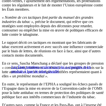
contre-vérités, l’ajournement des réglementations, les protestations
contre les régulateurs et le fait de monter l’Union européenne contre
les États membres.
« Nombre de ces tactiques font partie du manuel des grandes
industries du tabac »
, précise le document, qui relève que ces
stratégies sont employées depuis des décennies pour retarder,
contourner ou empêcher la mise en œuvre de politiques efficaces de
lutte contre le tabagisme.
Le rapport décrit ces tactiques en montrant que les fabricants de
tabac exercent activement et avec succès une influence commerciale
par le biais de lettres, de réunions en face à face, ainsi que d’autres
contacts moins documentés.
En ce sens, Sascha Marschang a déclaré que les groupes de pression
Les États membres veulent taxer les e-cigarettes et les
« constitu[aient] clairement un obstacle »
aux progrès des lois sur la
produits à base de tabac chauffé
lutte antitabac et que les stratégies identifiées représentaient quant à
elles
« un problème mondial »
.
En outre, le représentant de l’EPHA a souligné les échecs passés de
l’Espagne dans la mise en œuvre de la Convention-cadre de l’OMS
pour la lutte antitabac en termes de protection des politiques de santé
publique face aux intérêts commerciaux de l’industrie du tabac.
D’autres pays, comme la France et les Pays-Bas, ont à l’inverse été