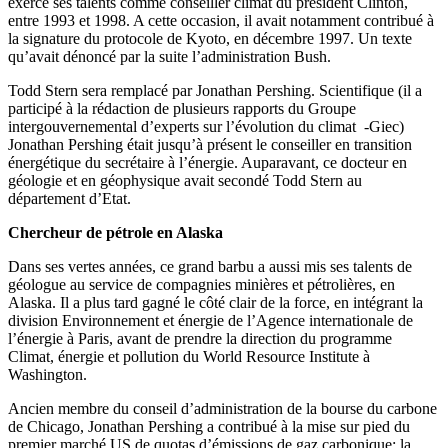
exercé ses talents comme conseiller climat du président Clinton,
entre 1993 et 1998. A cette occasion, il avait notamment contribué à
la signature du protocole de Kyoto, en décembre 1997. Un texte
qu’avait dénoncé par la suite l’administration Bush.
Todd Stern sera remplacé par Jonathan Pershing. Scientifique (il a
participé à la rédaction de plusieurs rapports du Groupe
intergouvernemental d’experts sur l’évolution du climat -Giec)
Jonathan Pershing était jusqu’à présent le conseiller en transition
énergétique du secrétaire à l’énergie. Auparavant, ce docteur en
géologie et en géophysique avait secondé Todd Stern au
département d’Etat.
Chercheur de pétrole en Alaska
Dans ses vertes années, ce grand barbu a aussi mis ses talents de
géologue au service de compagnies minières et pétrolières, en
Alaska. Il a plus tard gagné le côté clair de la force, en intégrant la
division Environnement et énergie de l’Agence internationale de
l’énergie à Paris, avant de prendre la direction du programme
Climat, énergie et pollution du World Resource Institute à
Washington.
Ancien membre du conseil d’administration de la bourse du carbone
de Chicago, Jonathan Pershing a contribué à la mise sur pied du
premier marché US de quotas d’émissions de gaz carbonique: la