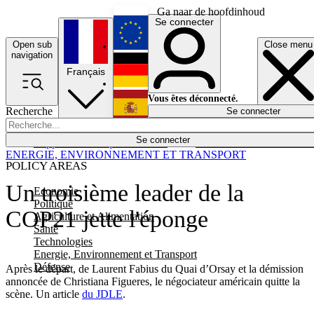
Ga naar de hoofdinhoud
Se connecter
Open sub
Close menu
English
navigation
Français
Deutsch
Vous êtes déconnecté.
Recherche
Se connecter
Español
Lumières éteintes
Se connecter
Rapporteur
Politique
Économie
Newsletters
Evénements
Em
ENERGIE, ENVIRONNEMENT ET TRANSPORT
POLICY AREAS
Un troisième leader de la
Economie
Politique
COP21 jette l'éponge
Agriculture et Alimentation
Santé
Technologies
Energie, Environnement et Transport
Défense
Après le départ, de Laurent Fabius du Quai d’Orsay et la démission
annoncée de Christiana Figueres, le négociateur américain quitte la
scène. Un article
du JDLE
.