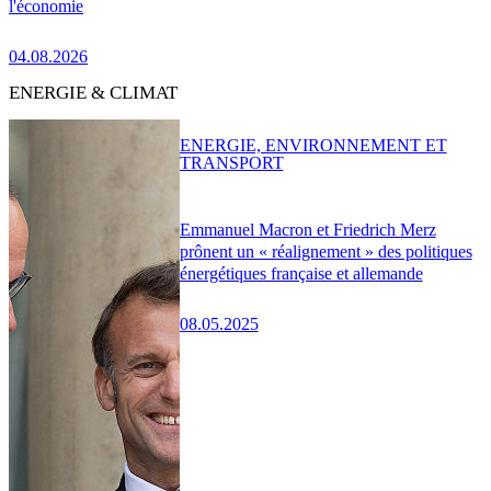
l'économie
04.08.2026
ENERGIE & CLIMAT
ENERGIE, ENVIRONNEMENT ET
TRANSPORT
Emmanuel Macron et Friedrich Merz
prônent un « réalignement » des politiques
énergétiques française et allemande
08.05.2025