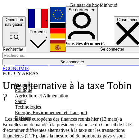
Ga naar de hoofdinhoud
Se connecter
Open sub
Close menu
English
navigation
Français
Deutsch
Vous êtes déconnecté.
Recherche
Se connecter
Español
Lumières éteintes
Se connecter
Rapporteur
Politique
Économie
Newsletters
Evénements
Em
ÉCONOMIE
POLICY AREAS
Une alternative à la taxe Tobin
Economie
Politique
?
Agriculture et Alimentation
Santé
Technologies
Energie, Environnement et Transport
Défense
Les ministres européens des finances réunis hier (13 mars) à
Bruxelles ont demandé à la présidence danoise du Conseil de l'UE
d’examiner différentes alternatives à la taxe sur les transactions
financières (TTF), dans la mesure où de nombreux pays y sont