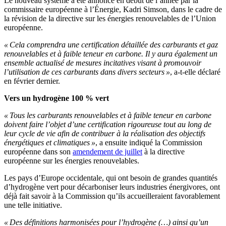
Le nouveau système a été annoncé en début de l’année par la
commissaire européenne à l’Énergie,
Kadri Simson
, dans le cadre de
la révision de la directive sur les énergies renouvelables de l’Union
européenne.
« Cela comprendra une certification détaillée des carburants et gaz
renouvelables et à faible teneur en carbone. Il y aura également un
ensemble actualisé de mesures incitatives visant à promouvoir
l’utilisation de ces carburants dans divers secteurs »
, a-t-elle déclaré
en février dernier.
Vers un hydrogène 100 % vert
« Tous les carburants renouvelables et à faible teneur en carbone
doivent faire l’objet d’une certification
rigoureuse
tout au long de
leur cycle de vie afin de contribuer à la réalisation des objectifs
énergétiques et climatiques »
, a ensuite indiqué la Commission
européenne dans son
amendement de juillet
à la
directive
européenne sur les énergies renouvelables.
Les pays
d’
Europe occidentale, qui ont besoin de grandes quantités
d’
hydrogène vert pour décarboniser leurs industries énergivores, ont
déjà fait savoir à la Commission
qu’
ils accueilleraient favorablement
une telle initiative.
«
Des définitions harmonisées pour l’hydrogène (…) ainsi qu’un