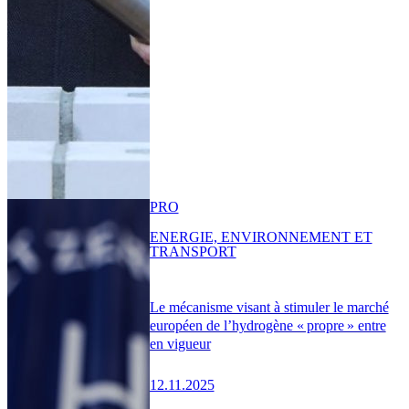
PRO
ENERGIE, ENVIRONNEMENT ET
TRANSPORT
Le mécanisme visant à stimuler le marché
européen de l’hydrogène « propre » entre
en vigueur
12.11.2025