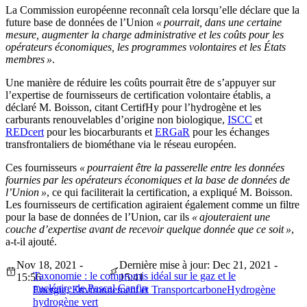
La Commission européenne reconnaît cela
lorsqu’
elle déclare que la
future base de données de
l’
Union
«
pourrait, dans une certaine
mesure, augmenter la charge administrative et les coûts pour les
opérateurs économiques, les programmes volontaires et les États
membres
»
.
Une manière de réduire les coûts pourrait être de s’appuyer sur
l’expertise de fournisseurs de certification volontaire établis, a
déclaré M. Boisson, citant CertifHy pour l’hydrogène et les
carburants renouvelables
d’
origine non biologique,
ISCC
et
REDcert
pour les biocarburants et
ERGaR
pour les échanges
transfrontaliers de biométhane via le réseau européen.
Ces fournisseurs
«
pourraient être la passerelle entre les données
fournies par les opérateurs économiques et la base de données de
l’
Union
»
, ce qui faciliterait la certification, a expliqué
M.
Boisson.
Les fournisseurs de certification agiraient également comme un filtre
pour la base de données de
l’
Union, car ils
«
ajouteraient une
couche
d’
expertise avant de recevoir quelque donnée que ce soit
»
,
a-t-il ajouté.
Nov 18, 2021 -
Dernière mise à jour: Dec 21, 2021 -
Taxonomie : le compromis idéal sur le gaz et le
15:56
15:41
nucléaire de Pascal Canfin
Energie, Environnement et Transport
carbone
Hydrogène
hydrogène vert