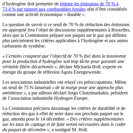
d’hydrogène doit permettre de
réduire les émissions de 70 % à
73,4 % par rapport aux combustibles fossiles
afin d’être considérée
comme une activité économique « durable ».
La question de savoir si ce seuil de 70 % de réduction des émissions
est approprié fera l’objet de discussions supplémentaires à Bruxelles,
alors que la Commission prépare son paquet sur le gaz qui définira
plus précisément les critères applicables à l’hydrogène et aux autres
carburants de synthèse.
« Certains craignent que l’objectif de 70 % fixé dans la taxonomie
pour la production d’hydrogène soit trop lâche pour garantir une
véritable filière décarbonée »
, déclare Michaela Holl, experte en
énergie du groupe de réflexion Agora Energiewende.
Les associations industrielles ont relayé ces préoccupations. Même
un seuil de 75 % laisserait
« de la marge pour une approche plus
ambitieuse »
, a par ailleurs déclaré Jorgo Chatzimarkakis, président
de l’association industrielle
Hydrogen Europe
.
La Commission précisera davantage les critères de durabilité et de
réduction des gaz à effet de serre dans son prochain paquet sur le
gaz, attendu pour le
14
décembre.
«
Des critères supplémentaires
sur les taux de captage et de fuite seront nécessaires dans le cadre
du paquet de décembre
»
, a souligné
M.
Holl.