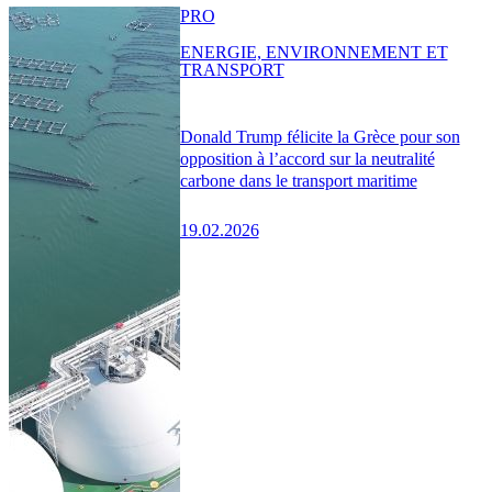
PRO
ENERGIE, ENVIRONNEMENT ET
TRANSPORT
Donald Trump félicite la Grèce pour son
opposition à l’accord sur la neutralité
carbone dans le transport maritime
19.02.2026