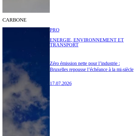
CARBONE
PRO
ENERGIE, ENVIRONNEMENT ET
TRANSPORT
Zéro émission nette pour l’industrie :
Bruxelles repousse l’échéance à la mi-siècle
17.07.2026