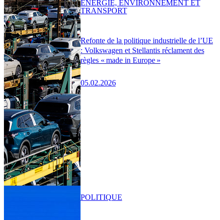
ENERGIE, ENVIRONNEMENT ET
TRANSPORT
Refonte de la politique industrielle de l’UE
: Volkswagen et Stellantis réclament des
règles « made in Europe »
05.02.2026
POLITIQUE