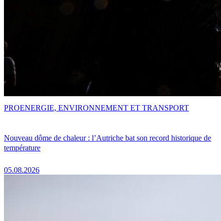
PRO
ENERGIE, ENVIRONNEMENT ET TRANSPORT
Nouveau dôme de chaleur : l’Autriche bat son record historique de
température
05.08.2026