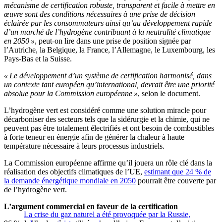
mécanisme de certification robuste, transparent et facile à mettre en
œuvre sont des conditions
nécessaires
à une prise de décision
éclairée par
l
es consommateurs ainsi qu’au développemen
t
rapide
d’un marché de l’hydrogène contribuant à la neutralité climatique
en 2050
»
, peut-on lire dans une prise de position signée par
l’Autriche, la Belgique, la France, l’Allemagne, le Luxembourg, les
Pays-Bas et la Suisse.
« Le développement d’un système de certification harmonisé, dans
un contexte tant européen qu’international, devrait être une priorité
absolue pour la Commission européenne »
, selon le document.
L’
hydrogène vert est considéré comme une solution miracle pour
décarboniser des secteurs tels que la sidérurgie et la chimie, qui ne
peuvent pas être totalement électrifiés et ont besoin de combustibles
à forte teneur en énergie afin de générer la chaleur à haute
température nécessaire à leurs processus industriels.
La Commission européenne affirme qu’il jouera un rôle clé dans la
réalisation des objectifs climatiques de l’UE,
estimant que 24 % de
la demande énergétique mondiale en 2050
pourrait être couverte par
de l’hydrogène vert.
L
’
argument commercial en faveur de la certification
La crise du gaz naturel a été provoquée par la Russie,