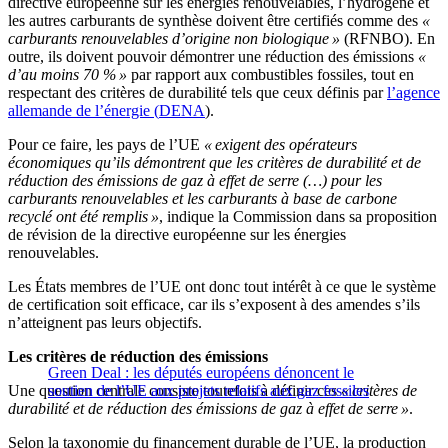
directive européenne sur les énergies renouvelables,
l’
hydrogène et
les autres carburants de synthèse doivent être certifiés comme des
«
carburants renouvelables
d’
origine non biologique
»
(RFNBO).
En
outre, ils doivent pouvoir démontrer une réduction des émissions
«
d’
au moins
70
%
»
par rapport aux combustibles fossiles, tout en
respectant des critères de durabilité tels que ceux définis par
l’
agence
allemande de
l’
énergie (
DENA
).
Pour ce faire, les pays de l’UE
« exigent des opérateurs
économiques qu’ils démontrent que les critères de durabilité et de
réduction des émissions de gaz à effet de serre (…) pour les
carburants renouvelables et les carburants à base de carbone
recyclé ont été remplis »
, indique la Commission dans sa proposition
de révision de la directive européenne sur les énergies
renouvelables.
Les États membres de
l’
UE ont donc tout intérêt à ce que le système
de certification soit efficace, car ils
s’
exposent à des amendes
s’
ils
n’
atteignent pas leurs objectifs.
Les critères de réduction des émissions
Green Deal : les députés européens dénoncent le
Une question centrale consiste toutefois à définir
soutien de l’UE aux projets relatifs aux gaz fossiles
ces
« critères de
durabilité et de réduction des émissions de gaz à effet de serre »
.
Selon la taxonomie du financement durable de l’UE, la production