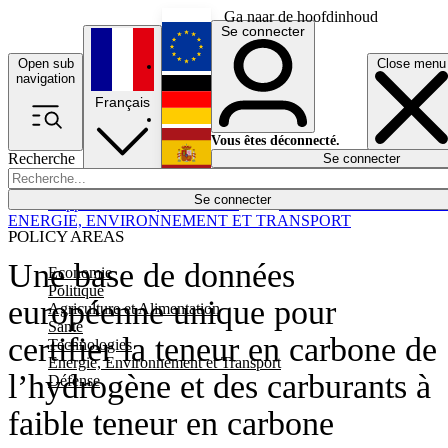
Ga naar de hoofdinhoud
Se connecter
Open sub
Close menu
English
navigation
Français
Deutsch
Vous êtes déconnecté.
Recherche
Se connecter
Español
Lumières éteintes
Se connecter
Rapporteur
Politique
Économie
Newsletters
Evénements
Em
ENERGIE, ENVIRONNEMENT ET TRANSPORT
POLICY AREAS
Une base de données
Economie
Politique
européenne unique pour
Agriculture et Alimentation
Santé
certifier la teneur en carbone de
Technologies
Energie, Environnement et Transport
l’hydrogène et des carburants à
Défense
faible teneur en carbone