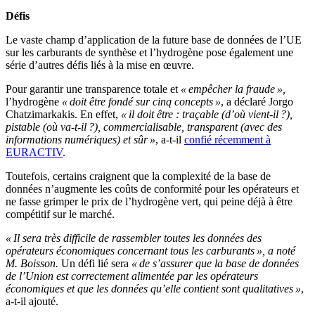
Défis
Le vaste champ
d’
application de la future base de données de
l’
UE
sur les carburants de synthèse et
l’
hydrogène pose également une
série
d’
autres défis liés à la mise en œuvre.
Pour garantir une transparence totale et
«
empêcher la fraude
»
,
l’
hydrogène
«
doit être fondé sur cinq concepts
»
, a déclaré Jorgo
Chatzimarkakis.
En effet,
«
il doit être
:
traçable (
d’
où vient-il
?
),
pistable (où va-t-il
?
), commercialisable, transparent (avec des
informations numériques) et sûr
»
, a-t-il
confié récemment à
EURACTIV
.
Toutefois, certains craignent que la complexité de la base de
données
n’
augmente les coûts de conformité pour les opérateurs et
ne fasse grimper le prix de
l’
hydrogène vert, qui peine déjà à être
compétitif sur le marché.
« Il sera très difficile de rassembler toutes les données des
opérateurs économiques concernant tous les carburants », a noté
M. Boisson.
Un défi lié sera
« de s’assurer que la base de données
de l’Union est correctement alimentée par les opérateurs
économiques et que les données qu’elle contient sont qualitatives »
,
a-t-il ajouté.