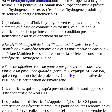
96
% de
selon un ministre roumain
l’
hydrogène utilisé
aujourd’hui
en Europe est
d’
origine
fossile.
C’est pourquoi
la Commission européenne mise à présent
sur
l’
hydrogène dit
«
vert
»
,
c’est-à-dire
l’
hydrogène produit à partir
de sources
d’
énergie renouvelables.
Cependant,
aujourd’hui
,
l’
hydrogène vert est plus cher que les
alternatives à base de combustibles fossiles, ce qui fait de la
certification de
l’
empreinte carbone une condition préalable
indispensable au développement du marché.
« Le véritable objectif de la certification est de saisir la valeur
ajoutée de l’hydrogène renouvelable et à faible teneur en carbone »
,
a déclaré Matthieu Boisson, directeur de la société de conseil en
stratégie de l’hydrogène
Hinico
.
«
Sans certification, vous ne pouvez pas prouver que vous avez
fabriqué un produit de qualité supérieure
»
, explique
M.
Boisson,
qui est également chef de projet chez
CertifHy
, une initiative de
l’
UE pour la certification de
l’
hydrogène.
Ces certificats, qui sont
jusqu’à présent
facultatifs, sont appelés
«
garanties
d’
origine
»
ou GO.
Les producteurs
d’
électricité
s’
appuient déjà sur les GO pour la
certification de
l’
électricité produite à partir de sources renouvelables
comme
l’
énergie éolienne et solaire.
Cela leur permet de vendre leur