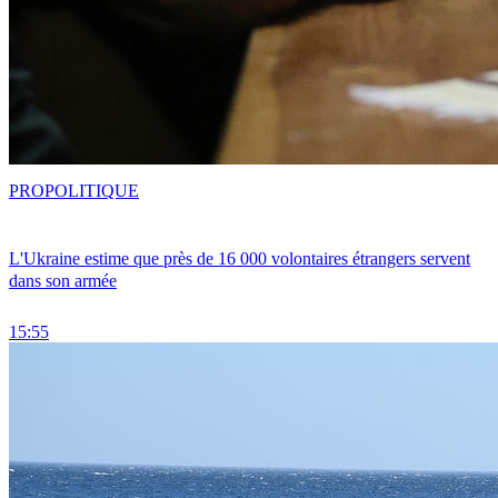
PRO
POLITIQUE
L'Ukraine estime que près de 16 000 volontaires étrangers servent
dans son armée
15:55