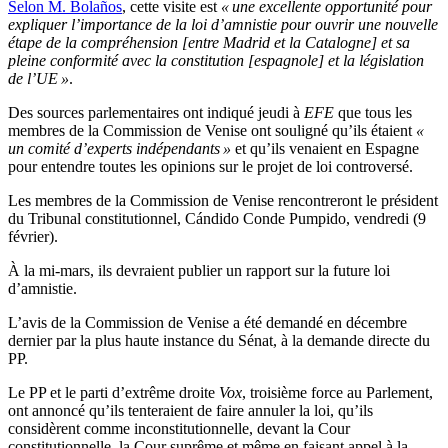
Selon M. Bolaños
, cette visite est
« une excellente opportunité pour
expliquer l’importance de la loi d’amnistie pour ouvrir une nouvelle
étape de la compréhension [entre Madrid et la Catalogne] et sa
pleine conformité avec la constitution [espagnole] et la législation
de l’UE »
.
Des sources parlementaires ont indiqué jeudi à
EFE
que tous les
membres de la Commission de Venise ont souligné qu’ils étaient
«
un comité d’experts indépendants »
et qu’ils venaient en Espagne
pour entendre toutes les opinions sur le projet de loi controversé.
Les membres de la Commission de Venise rencontreront le président
du Tribunal constitutionnel, Cándido Conde Pumpido, vendredi (9
février).
À la mi-mars, ils devraient publier un rapport sur la future loi
d’amnistie.
L’avis de la Commission de Venise a été demandé en décembre
dernier par la plus haute instance du Sénat, à la demande directe du
PP.
Le PP et le parti d’extrême droite
Vox
, troisième force au Parlement,
ont annoncé qu’ils tenteraient de faire annuler la loi, qu’ils
considèrent comme inconstitutionnelle, devant la Cour
constitutionnelle, la Cour suprême et même en faisant appel à la