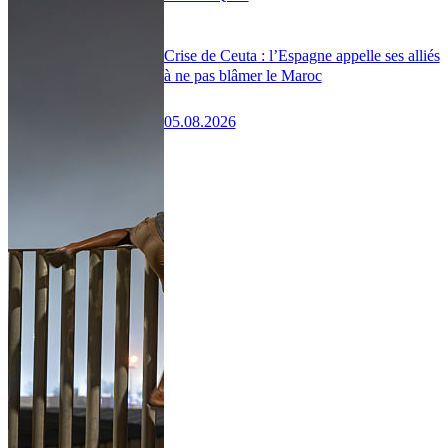
Crise de Ceuta : l’Espagne appelle ses alliés
à ne pas blâmer le Maroc
05.08.2026