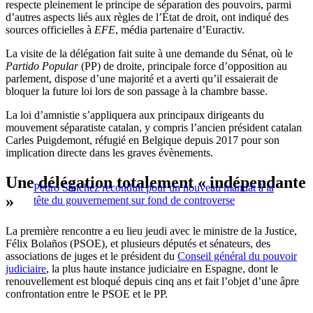
respecte pleinement le principe de séparation des pouvoirs, parmi
d’autres aspects liés aux règles de l’État de droit, ont indiqué des
sources officielles à
EFE
, média partenaire d’Euractiv.
La visite de la délégation fait suite à une demande du Sénat, où le
Partido Popular
(PP) de droite, principale force d’opposition au
parlement, dispose d’une majorité et a averti qu’il essaierait de
bloquer la future loi lors de son passage à la chambre basse.
La loi d’amnistie s’appliquera aux principaux dirigeants du
mouvement séparatiste catalan, y compris l’ancien président catalan
Carles Puigdemont, réfugié en Belgique depuis 2017 pour son
implication directe dans les graves évènements.
Une délégation totalement « indépendante
Pedro Sánchez reconduit pour un nouveau mandat à la
»
tête du gouvernement sur fond de controverse
La première rencontre a eu lieu jeudi avec le ministre de la Justice,
Félix Bolaños (PSOE), et plusieurs députés et sénateurs, des
associations de juges et le président du
Conseil général du pouvoir
judiciaire
, la plus haute instance judiciaire en Espagne, dont le
renouvellement est bloqué depuis cinq ans et fait l’objet d’une âpre
confrontation entre le PSOE et le PP.