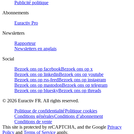
Publicité politique
Abonnements
Euractiv Pro
Newsletters
Rapporteur
Newsletters en anglais
Social
Bezoek ons op facebook
Bezoek ons op x
Bezoek ons op linkedin
Bezoek ons op youtube
Bezoek ons op rss-feed
Bezoek ons op instagram
Bezoek ons op mastodon
Bezoek ons op telegram
Bezoek ons op bluesky
Bezoek ons op threads
©
2026
Euractiv FR. All rights reserved.
Politique de confidentialité
Politique cookies
Conditions générales
Conditions d’abonnement
Conditions de vente
This site is protected by reCAPTCHA, and the Google
Privacy
Policy
and
Terms of Service
apply.