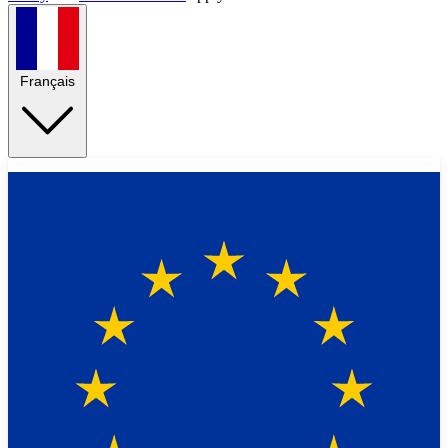
Français