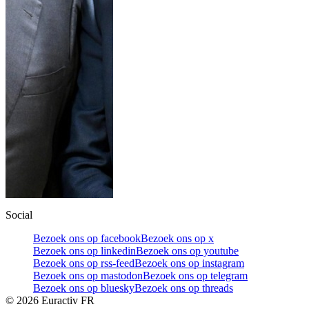
Social
Bezoek ons op facebook
Bezoek ons op x
Bezoek ons op linkedin
Bezoek ons op youtube
Bezoek ons op rss-feed
Bezoek ons op instagram
Bezoek ons op mastodon
Bezoek ons op telegram
Bezoek ons op bluesky
Bezoek ons op threads
©
2026
Euractiv FR