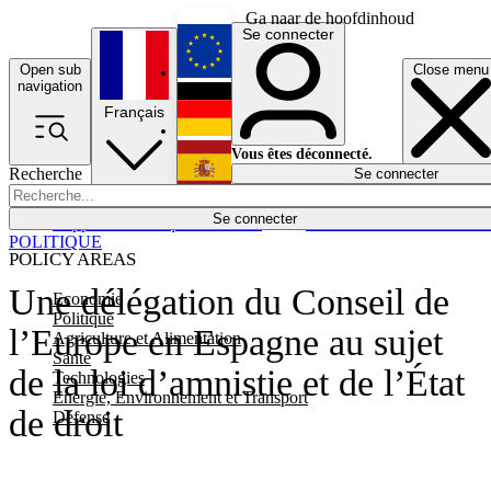
Ga naar de hoofdinhoud
Se connecter
Open sub
Close menu
English
navigation
Français
Deutsch
Vous êtes déconnecté.
Recherche
Se connecter
Español
Lumières éteintes
Se connecter
Rapporteur
Politique
Économie
Newsletters
Evénements
Em
POLITIQUE
POLICY AREAS
Une délégation du Conseil de
Economie
Politique
l’Europe en Espagne au sujet
Agriculture et Alimentation
Santé
de la loi d’amnistie et de l’État
Technologies
Energie, Environnement et Transport
de droit
Défense