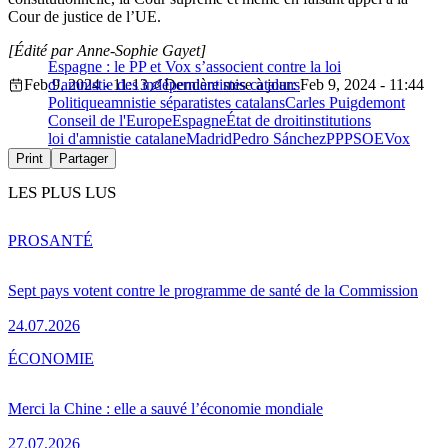
Cour de justice de l’UE.
[Édité par Anne-Sophie Gayet]
Espagne : le PP et Vox s’associent contre la loi
Feb 9, 2024 - 11:13
d’amnistie des indépendantistes catalans
Dernière mise à jour: Feb 9, 2024 - 11:44
Politique
amnistie séparatistes catalans
Carles Puigdemont
Conseil de l'Europe
Espagne
État de droit
institutions
loi d'amnistie catalane
Madrid
Pedro Sánchez
PP
PSOE
Vox
Print
Partager
LES PLUS LUS
PRO
SANTÉ
Sept pays votent contre le programme de santé de la Commission
24.07.2026
ÉCONOMIE
Merci la Chine : elle a sauvé l’économie mondiale
27.07.2026