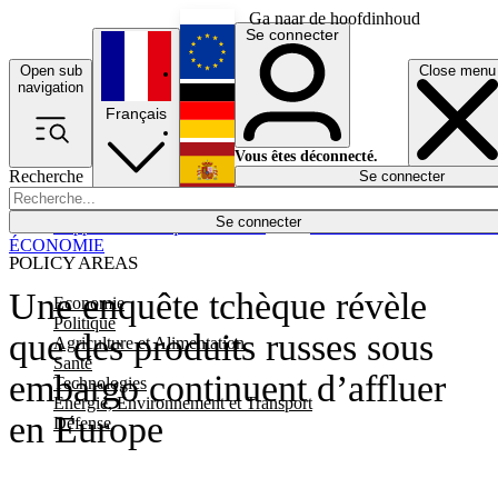
Ga naar de hoofdinhoud
Se connecter
Open sub
Close menu
English
navigation
Français
Deutsch
Vous êtes déconnecté.
Recherche
Se connecter
Español
Lumières éteintes
Se connecter
Rapporteur
Politique
Économie
Newsletters
Evénements
Em
ÉCONOMIE
POLICY AREAS
Une enquête tchèque révèle
Economie
Politique
que des produits russes sous
Agriculture et Alimentation
Santé
embargo continuent d’affluer
Technologies
Energie, Environnement et Transport
en Europe
Défense