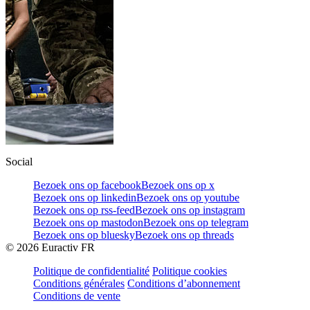
Social
Bezoek ons op facebook
Bezoek ons op x
Bezoek ons op linkedin
Bezoek ons op youtube
Bezoek ons op rss-feed
Bezoek ons op instagram
Bezoek ons op mastodon
Bezoek ons op telegram
Bezoek ons op bluesky
Bezoek ons op threads
©
2026
Euractiv FR
Politique de confidentialité
Politique cookies
Conditions générales
Conditions d’abonnement
Conditions de vente