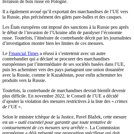
livraison de bois russe en Pologne.
Il a également avoué qu’il exportait des marchandises de l’UE vers
la Russie, plus précisément des gilets pare-balles et des casques.
Les États européens ont imposé des sanctions à la Russie peu après
le début de l’invasion de l’Ukraine afin de paralyser l’économie
russe. Toutefois, l’itinéraire de contrebande décrit par les journalistes
d’investigation montre bien les limites de ces mesures.
Le
Financial Times
a réussi à s’entretenir avec un autre
contrebandier qui a déclaré se procurer des marchandises
européennes par l’intermédiaire de ses sociétés basées dans l’UE,
puis les acheminer vers des pays partageant une union douanière
avec la Russie, comme le Kazakhstan, pour enfin acheminer les
produits vers la Russie.
Toutefois, la contrebande de marchandises devrait bientôt devenir
plus difficile. En novembre 2022, le Conseil de l’UE a décidé
d’ajouter la violation des mesures restrictives à la liste des «
crimes
de l’UE
».
Selon le ministre tchèque de la Justice, Pavel Blažek, cette mesure
est un «
outil essentiel pour garantir que toute tentative de
contournement de ces mesures sera arrêtée
». La Commission
européenne a déjà présenté une proposition spécifique qui doit