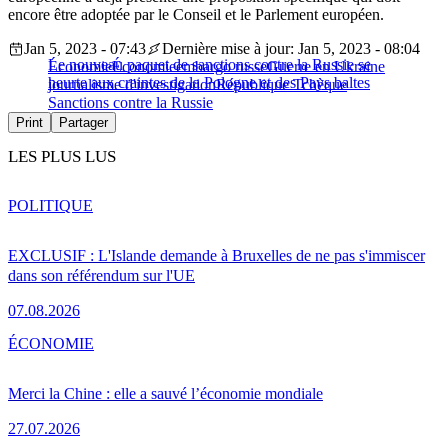
encore être adoptée par le Conseil et le Parlement européen.
Jan 5, 2023 - 07:43
Dernière mise à jour: Jan 5, 2023 - 08:04
Le nouveau paquet de sanctions contre la Russie se
Économie
Économie
embargo russe
Guerre en Ukraine
heurte aux craintes de la Pologne et des Pays baltes
journalisme d'investigation
République Tchèque
Sanctions contre la Russie
Print
Partager
LES PLUS LUS
POLITIQUE
EXCLUSIF : L'Islande demande à Bruxelles de ne pas s'immiscer
dans son référendum sur l'UE
07.08.2026
ÉCONOMIE
Merci la Chine : elle a sauvé l’économie mondiale
27.07.2026