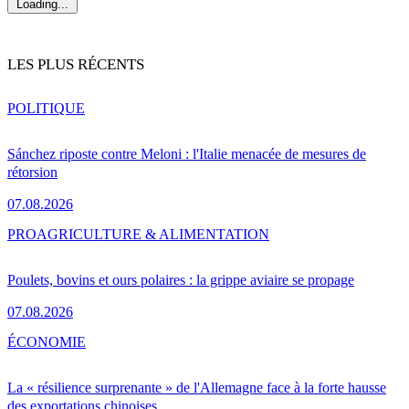
Loading...
LES PLUS RÉCENTS
POLITIQUE
Sánchez riposte contre Meloni : l'Italie menacée de mesures de
rétorsion
07.08.2026
PRO
AGRICULTURE & ALIMENTATION
Poulets, bovins et ours polaires : la grippe aviaire se propage
07.08.2026
ÉCONOMIE
La « résilience surprenante » de l'Allemagne face à la forte hausse
des exportations chinoises