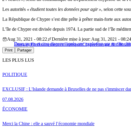
Les autorités
« étudient toutes les données pour agir »
, selon cette so
La République de Chypre s’est dite prête à prêter main-forte aux auto
L’île de Chypre est divisée depuis 1974. La partie sud de l’île médi
Aug 31, 2021 - 08:22
Dernière mise à jour: Aug 31, 2021 - 08:2
Deux morts et cinq disparus après une explosion sur un site ch
Energie, Environnement et Transport
Chypre
Energie & Climat
h
Print
Partager
LES PLUS LUS
POLITIQUE
EXCLUSIF : L'Islande demande à Bruxelles de ne pas s'immiscer dan
07.08.2026
ÉCONOMIE
Merci la Chine : elle a sauvé l’économie mondiale