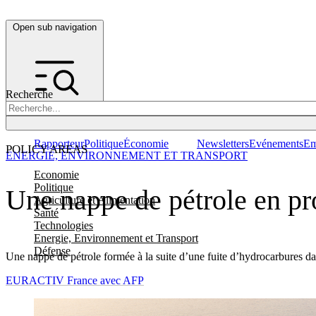
Open sub navigation
Recherche
Rapporteur
Politique
Économie
Newsletters
Evénements
Em
POLICY AREAS
ENERGIE, ENVIRONNEMENT ET TRANSPORT
Economie
Politique
Une nappe de pétrole en pr
Agriculture et Alimentation
Santé
Technologies
Energie, Environnement et Transport
Défense
Une nappe de pétrole formée à la suite d’une fuite d’hydrocarbures dans
EURACTIV France avec AFP