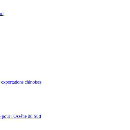
on
s exportations chinoises
e pour l'Ossétie du Sud