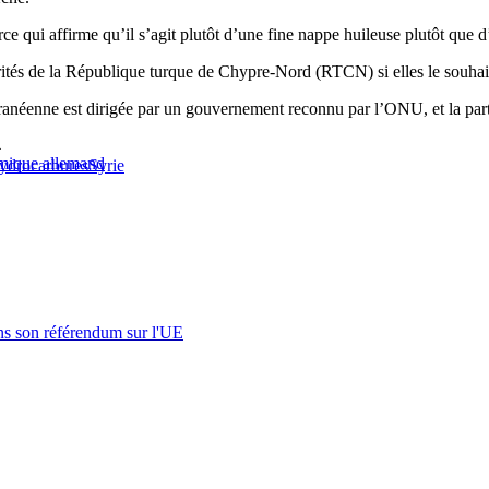
urce qui affirme qu’il s’agit plutôt d’une fine nappe huileuse plutôt que 
rités de la République turque de Chypre-Nord (RTCN) si elles le souhai
terranéenne est dirigée par un gouvernement reconnu par l’ONU, et la p
4
imique allemand
ydrocarbures
Syrie
s son référendum sur l'UE