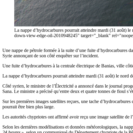
La nappe d’hydrocarbures pourrait atteindre mardi (31 août) le n
down-view-edge-oil-2010948245" target="_blank" rel="noope
Une nappe de pétrole formée à la suite d’une fuite d’hydrocarbures dans
Syrie annonçant de son côté enquêter sur l’incident.
Une fuite d’hydrocarbures à la centrale électrique de Banias, ville cô
La nappe d’hydrocarbures pourrait atteindre mardi (31 août) le nord de 
Côté syrien, le ministre de l’Électricité a annoncé dans le journal pr
Sana. Le ministre a précisé qu’entre deux et quatre tonnes de fioul s’é
Sur les premières images satellites reçues, une tache d’hydrocarbures d
pourrait être bien plus large.
Les autorités chypriotes ont affirmé avoir reçu une image satellite de
Selon les dernières modélisations et données météorologiques, la napp
24 heures »
, selon un communiqué du Département chypriote de la P