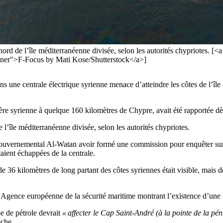
ord de l’île méditerranéenne divisée, selon les autorités chypriotes. [
ner">F-Focus by Mati Kose/Shutterstock</a>]
 une centrale électrique syrienne menace d’atteindre les côtes de l’île d
tière syrienne à quelque 160 kilomètres de Chypre, avait été rapportée dè
l’île méditerranéenne divisée, selon les autorités chypriotes.
ogouvernemental Al-Watan avoir formé une commission pour enquêter sur l’
taient échappées de la centrale.
e 36 kilomètres de long partant des côtes syriennes était visible, mais 
 l’Agence européenne de la sécurité maritime montrant l’existence d’une
e de pétrole devrait
« affecter le Cap Saint-André (à la pointe de la p
êche.