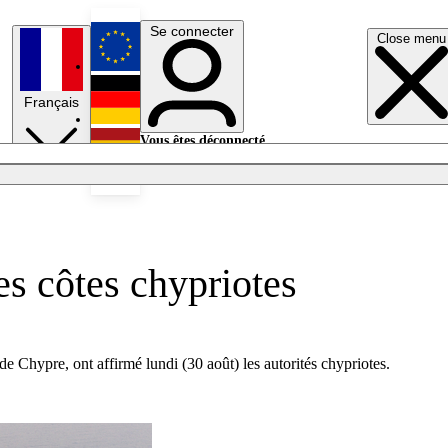
Se connecter
Close menu
English
Français
Deutsch
Vous êtes déconnecté.
Se connecter
Español
Lumières éteintes
s côtes chypriotes
de Chypre, ont affirmé lundi (30 août) les autorités chypriotes.