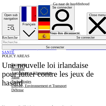
Ga naar de hoofdinhoud
Se connecter
Open sub
Close menu
English
navigation
Français
Deutsch
Vous êtes déconnecté.
Recherche
Se connecter
Español
Lumières éteintes
Se connecter
Rapporteur
Politique
Économie
Newsletters
Evénements
Em
SANTÉ
POLICY AREAS
Une nouvelle loi irlandaise
Economie
Politique
pour lutter contre les jeux de
Agriculture et Alimentation
Santé
hasard
Technologies
Energie, Environnement et Transport
Défense