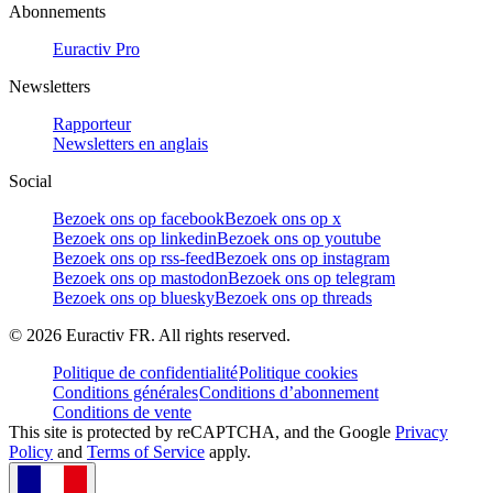
Abonnements
Euractiv Pro
Newsletters
Rapporteur
Newsletters en anglais
Social
Bezoek ons op facebook
Bezoek ons op x
Bezoek ons op linkedin
Bezoek ons op youtube
Bezoek ons op rss-feed
Bezoek ons op instagram
Bezoek ons op mastodon
Bezoek ons op telegram
Bezoek ons op bluesky
Bezoek ons op threads
©
2026
Euractiv FR. All rights reserved.
Politique de confidentialité
Politique cookies
Conditions générales
Conditions d’abonnement
Conditions de vente
This site is protected by reCAPTCHA, and the Google
Privacy
Policy
and
Terms of Service
apply.