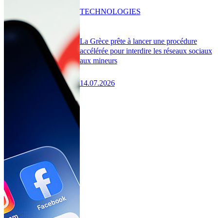
TECHNOLOGIES
La Grèce prête à lancer une procédure
accélérée pour interdire les réseaux sociaux
aux mineurs
14.07.2026