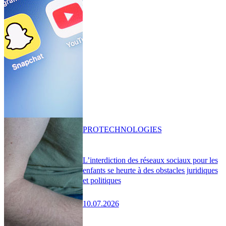
PRO
TECHNOLOGIES
L’interdiction des réseaux sociaux pour les
enfants se heurte à des obstacles juridiques
et politiques
10.07.2026