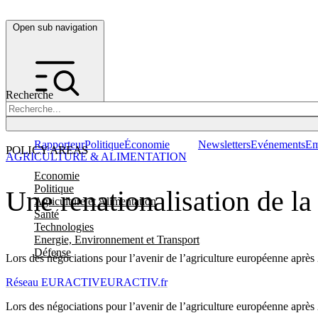
Open sub navigation
Recherche
Rapporteur
Politique
Économie
Newsletters
Evénements
Em
POLICY AREAS
AGRICULTURE & ALIMENTATION
Economie
Politique
Une renationalisation de l
Agriculture et Alimentation
Santé
Technologies
Energie, Environnement et Transport
Défense
Lors des négociations pour l’avenir de l’agriculture européenne après 2
Réseau EURACTIV
EURACTIV.fr
Lors des négociations pour l’avenir de l’agriculture européenne après 2