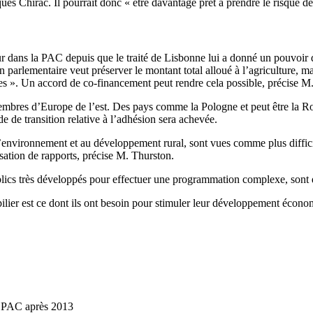
ues Chirac. Il pourrait donc « être davantage prêt à prendre le risque d
dans la PAC depuis que le traité de Lisbonne lui a donné un pouvoir de 
 parlementaire veut préserver le montant total alloué à l’agriculture, 
ses ». Un accord de co-financement peut rendre cela possible, précise M
embres d’Europe de l’est. Des pays comme la Pologne et peut être la Ro
de de transition relative à l’adhésion sera achevée.
à l’environnement et au développement rural, sont vues comme plus diffici
lisation de rapports, précise M. Thurston.
lics très développés pour effectuer une programmation complexe, sont donc
ier est ce dont ils ont besoin pour stimuler leur développement économiqu
 PAC après 2013