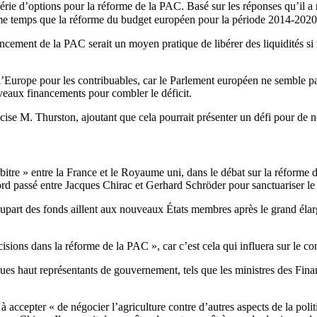
ie d’options pour la réforme de la PAC. Basé sur les réponses qu’il a r
 temps que la réforme du budget européen pour la période 2014-2020
ment de la PAC serait un moyen pratique de libérer des liquidités si néc
e l’Europe pour les contribuables, car le Parlement européen ne semble p
eaux financements pour combler le déficit.
ise M. Thurston, ajoutant que cela pourrait présenter un défi pour de n
re » entre la France et le Royaume uni, dans le débat sur la réforme de
ccord passé entre Jacques Chirac et Gerhard Schröder pour sanctuariser 
part des fonds aillent aux nouveaux États membres après le grand élargi
cisions dans la réforme de la PAC », car c’est cela qui influera sur le co
ques haut représentants de gouvernement, tels que les ministres des Finan
à accepter « de négocier l’agriculture contre d’autres aspects de la pol