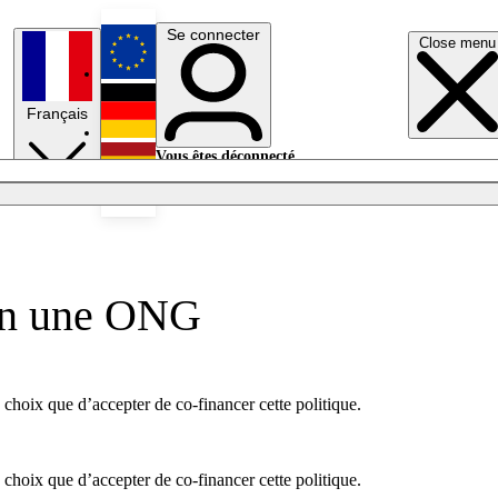
Se connecter
Close menu
English
Français
Deutsch
Vous êtes déconnecté.
Se connecter
Español
Lumières éteintes
lon une ONG
 choix que d’accepter de co-financer cette politique.
 choix que d’accepter de co-financer cette politique.