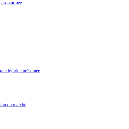
ns son armée
taque hybride présumée
ation du marché