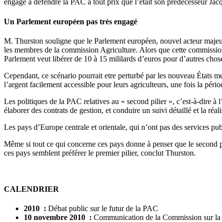
engagé à défendre la PAC à tout prix que l’était son prédécesseur Jacq
Un Parlement européen pas très engagé
M. Thurston souligne que le Parlement européen, nouvel acteur majeur 
les membres de la commission Agriculture. Alors que cette commission
Parlement veut libérer de 10 à 15 mililards d’euros pour d’autres cho
Cependant, ce scénario pourrait etre perturbé par les nouveau États m
l’argent facilement accessible pour leurs agriculteurs, une fois la pério
Les politiques de la PAC relatives au « second pilier », c’est-à-dire 
élaborer des contrats de gestion, et conduire un suivi détaillé et la réa
Les pays d’Europe centrale et orientale, qui n’ont pas des services pub
Même si tout ce qui concerne ces pays donne à penser que le second pil
ces pays semblent préférer le premier pilier, conclut Thurston.
CALENDRIER
2010 :
Débat public sur le futur de la PAC
10 novembre 2010 :
Communication de la Commission sur la