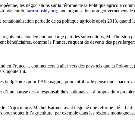
ropéenne, les négociations sur la réforme de la Politique agricole com
o-fondateur de
farmsubsidy.org
, une organisation non gouvernementale d
 renationalisation partielle de sa politique agricole après 2013, quand
ui reçoivent actuellement une large part des subventions, M. Thurston 
ent bénéficiaires, comme la France, risquent de devenir des pays largeme
and en France », commencera à aller vers des pays tels que la Pologne, 
s, ajoute-t-il.
es budgétaires pour l’Allemagne, poursuit-il. « Je pense que chacun va
 d’une hausse des « responsabilités nationales » à propos du « premier
de l’Agriculture, Michel Barnier, avait négocié une reforme-clé – l’artic
es pour soutenir l’agriculture, par exemple dans les régions montagneus