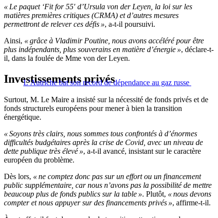
« Le paquet ‘Fit for 55′ d’Ursula von der Leyen, la loi sur les
matières premières critiques (CRMA) et d’autres mesures
permettront de relever ces défis »
, a-t-il poursuivi.
Ainsi,
« grâce à Vladimir Poutine, nous avons accéléré pour être
plus indépendants, plus souverains en matière d’énergie »
, déclare-t-
il, dans la foulée de Mme von der Leyen.
Investissements privés
L’Autriche bat son record de dépendance au gaz russe
Surtout, M. Le Maire a insisté sur la nécessité de fonds privés et de
fonds structurels européens pour mener à bien la transition
énergétique.
« Soyons très clairs, nous sommes tous confrontés à d’énormes
difficultés budgétaires après la crise de Covid, avec un niveau de
dette publique très élevé »
, a-t-il avancé, insistant sur le caractère
européen du problème.
Dès lors,
« ne comptez donc pas sur un effort ou un financement
public supplémentaire, car nous n’avons pas la possibilité de mettre
beaucoup plus de fonds publics sur la table »
. Plutôt,
« nous devons
compter et nous appuyer sur des financements privés »
, affirme-t-il.