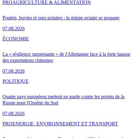
PRO
AGRICULTURE & ALIMENTATION
Poulets, bovins et ours polaires : la grippe aviaire se propage
07.08.2026
ÉCONOMIE
La « résilience surprenante » de l'Allemagne face à la forte hausse
des exportations chinoises
07.08.2026
POLITIQUE
Quatre pays européens mettent en garde contre les projets de la
Russie pour l'Ossétie du Sud
07.08.2026
PRO
ENERGIE, ENVIRONNEMENT ET TRANSPORT