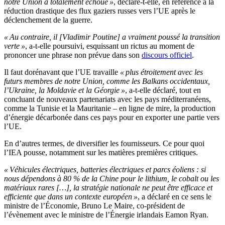
notre Union a totalement échoué »
, déclare-t-elle, en référence à la
réduction drastique des flux gaziers russes vers l’UE après le
déclenchement de la guerre.
« Au contraire, il [Vladimir Poutine] a vraiment poussé la transition
verte »
, a-t-elle poursuivi, esquissant un rictus au moment de
prononcer une phrase non prévue dans son
discours officiel
.
Il faut dorénavant que l’UE travaille
« plus étroitement avec les
futurs membres de notre Union, comme les Balkans occidentaux,
l’Ukraine, la Moldavie et la Géorgie »
, a-t-elle déclaré, tout en
concluant de nouveaux partenariats avec les pays méditerranéens,
comme la Tunisie et la Mauritanie – en ligne de mire, la production
d’énergie décarbonée dans ces pays pour en exporter une partie vers
l’UE.
En d’autres termes, de diversifier les fournisseurs. Ce pour quoi
l’IEA pousse, notamment sur les matières premières critiques.
« Véhicules électriques, batteries électriques et parcs éoliens : si
nous dépendons à 80 % de la Chine pour le lithium, le cobalt ou les
matériaux rares […], la stratégie nationale ne peut être efficace et
efficiente que dans un contexte européen »
, a déclaré en ce sens le
ministre de l’Économie, Bruno Le Maire, co-président de
l’évènement avec le ministre de l’Énergie irlandais Eamon Ryan.