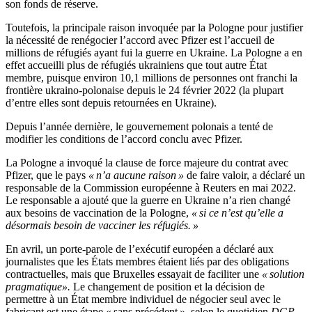
son fonds de réserve.
Toutefois, la principale raison invoquée par la Pologne pour justifier
la nécessité de renégocier l’accord avec Pfizer est l’accueil de
millions de réfugiés ayant fui la guerre en Ukraine. La Pologne a en
effet accueilli plus de réfugiés ukrainiens que tout autre État
membre, puisque environ 10,1 millions de personnes ont franchi la
frontière ukraino-polonaise depuis le 24 février 2022 (la plupart
d’entre elles sont depuis retournées en Ukraine).
Depuis l’année dernière, le gouvernement polonais a tenté de
modifier les conditions de l’accord conclu avec Pfizer.
La Pologne a invoqué la clause de force majeure du contrat avec
Pfizer, que le pays
« n’a aucune raison »
de faire valoir, a déclaré un
responsable de la Commission européenne à Reuters en mai 2022.
Le responsable a ajouté que la guerre en Ukraine n’a rien changé
aux besoins de vaccination de la Pologne,
« si ce n’est qu’elle a
désormais besoin de vacciner les réfugiés. »
En avril, un porte-parole de l’exécutif européen a déclaré aux
journalistes que les États membres étaient liés par des obligations
contractuelles, mais que Bruxelles essayait de faciliter une
« solution
pragmatique».
Le changement de position et la décision de
permettre à un État membre individuel de négocier seul avec le
fabricant est une étape « sans précédent », selon le quotidien
DGP
.