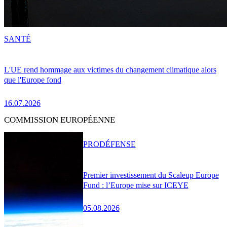
SANTÉ
L'UE rend hommage aux victimes du changement climatique alors
que l'Europe fond
16.07.2026
COMMISSION EUROPÉENNE
PRO
DÉFENSE
Premier investissement du Scaleup Europe
Fund : l’Europe mise sur ICEYE
05.08.2026