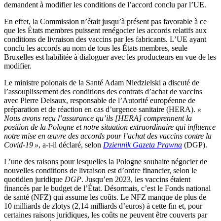
demandent à modifier les conditions de l’accord conclu par l’UE.
En effet, la Commission n’était jusqu’à présent pas favorable à ce
que les États membres puissent renégocier les accords relatifs aux
conditions de livraison des vaccins par les fabricants. L’UE ayant
conclu les accords au nom de tous les États membres, seule
Bruxelles est habilitée à dialoguer avec les producteurs en vue de les
modifier.
Le ministre polonais de la Santé Adam Niedzielski a discuté de
l’assouplissement des conditions des contrats d’achat de vaccins
avec Pierre Delsaux, responsable de l’Autorité européenne de
préparation et de réaction en cas d’urgence sanitaire (HERA).
«
Nous avons reçu l’assurance qu’ils [HERA] comprennent la
position de la Pologne et notre situation extraordinaire qui influence
notre mise en œuvre des accords pour l’achat des vaccins contre la
Covid-19 »
, a-t-il déclaré, selon
Dziennik Gazeta Prawna
(DGP).
L’une des raisons pour lesquelles la Pologne souhaite négocier de
nouvelles conditions de livraison est d’ordre financier, selon le
quotidien juridique
DGP
. Jusqu’en 2023, les vaccins étaient
financés par le budget de l’État. Désormais, c’est le Fonds national
de santé (NFZ) qui assume les coûts. Le NFZ manque de plus de
10 milliards de zlotys (2,14 milliards d’euros) à cette fin et, pour
certaines raisons juridiques, les coûts ne peuvent être couverts par