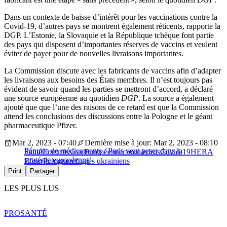
Dans un contexte de baisse d’intérêt pour les vaccinations contre la
Covid-19, d’autres pays se montrent également réticents, rapporte la
DGP. L’Estonie, la Slovaquie et la République tchèque font partie
des pays qui disposent d’importantes réserves de vaccins et veulent
éviter de payer pour de nouvelles livraisons importantes.
La Commission discute avec les fabricants de vaccins afin d’adapter
les livraisons aux besoins des États membres. Il n’est toujours pas
évident de savoir quand les parties se mettront d’accord, a déclaré
une source européenne au quotidien
DGP
. La source a également
ajouté que que l’une des raisons de ce retard est que la Commission
attend les conclusions des discussions entre la Pologne et le géant
pharmaceutique Pfizer.
Mar 2, 2023 - 07:40
Dernière mise à jour: Mar 2, 2023 - 08:10
Pénurie de médicaments : Paris veut peser dans la
Santé
Commission Européenne
coronavirus
Covid-19
HERA
stratégie européenne
Pfizer
Pologne
réfugiés ukrainiens
Print
Partager
LES PLUS LUS
PRO
SANTÉ