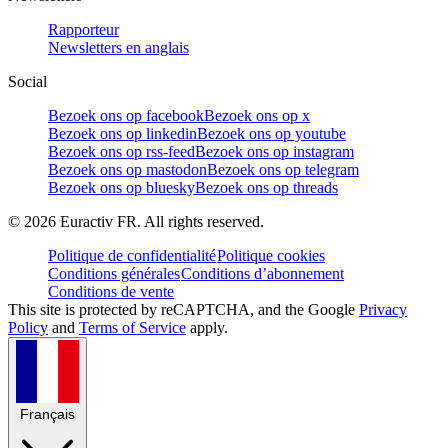
Rapporteur
Newsletters en anglais
Social
Bezoek ons op facebook
Bezoek ons op x
Bezoek ons op linkedin
Bezoek ons op youtube
Bezoek ons op rss-feed
Bezoek ons op instagram
Bezoek ons op mastodon
Bezoek ons op telegram
Bezoek ons op bluesky
Bezoek ons op threads
©
2026
Euractiv FR. All rights reserved.
Politique de confidentialité
Politique cookies
Conditions générales
Conditions d’abonnement
Conditions de vente
This site is protected by reCAPTCHA, and the Google
Privacy
Policy
and
Terms of Service
apply.
Français