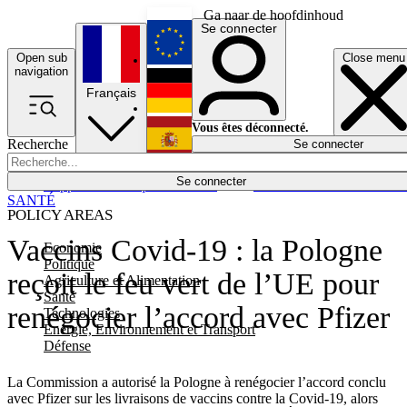
Ga naar de hoofdinhoud
Se connecter
Open sub
Close menu
English
navigation
Français
Deutsch
Vous êtes déconnecté.
Recherche
Se connecter
Español
Lumières éteintes
Se connecter
Rapporteur
Politique
Économie
Newsletters
Evénements
Em
SANTÉ
POLICY AREAS
Vaccins Covid-19 : la Pologne
Economie
Politique
reçoit le feu vert de l’UE pour
Agriculture et Alimentation
Santé
renégocier l’accord avec Pfizer
Technologies
Energie, Environnement et Transport
Défense
La Commission a autorisé la Pologne à renégocier l’accord conclu
avec Pfizer sur les livraisons de vaccins contre la Covid-19, alors