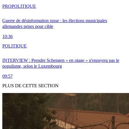
PRO
POLITIQUE
Guerre de désinformation russe : les élections municipales
allemandes prises pour cible
10:36
POLITIQUE
INTERVIEW : Prendre Schengen « en otage » n'enrayera pas le
populisme, selon le Luxembourg
09:57
PLUS DE CETTE SECTION