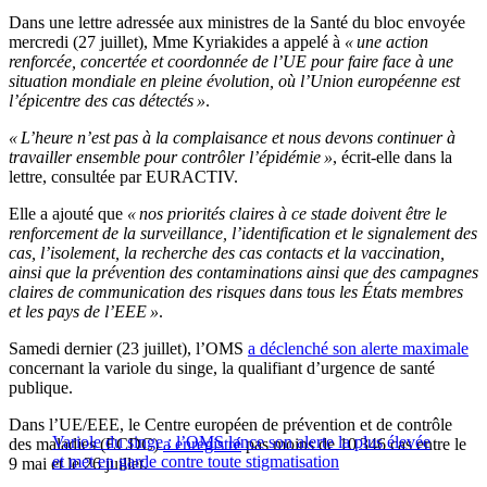
Dans une lettre adressée aux ministres de la Santé du bloc envoyée
mercredi (27 juillet), Mme Kyriakides a appelé à
« une action
renforcée, concertée et coordonnée de l’UE pour faire face à une
situation mondiale en pleine évolution, où l’Union européenne est
l’épicentre des cas détectés »
.
« L’heure n’est pas à la complaisance et nous devons continuer à
travailler ensemble pour contrôler l’épidémie »
, écrit-elle dans la
lettre, consultée par EURACTIV.
Elle a ajouté que
« nos priorités claires à ce stade doivent être le
renforcement de la surveillance, l’identification et le signalement des
cas, l’isolement, la recherche des cas contacts et la vaccination,
ainsi que la prévention des contaminations ainsi que des campagnes
claires de communication des risques dans tous les États membres
et les pays de l’EEE »
.
Samedi dernier (23 juillet), l’OMS
a déclenché son alerte maximale
concernant la variole du singe, la qualifiant d’urgence de santé
publique.
Dans l’UE/EEE, le Centre européen de prévention et de contrôle
Variole du singe : l’OMS lance son alerte la plus élevée
des maladies (ECDC)
a enregistré
pas moins de 10 346 cas entre le
et met en garde contre toute stigmatisation
9 mai et le 26 juillet.