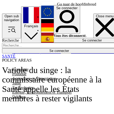
Ga naar de hoofdinhoud
Se connecter
Open sub
Close menu
English
navigation
Français
Deutsch
Vous êtes déconnecté.
Recherche
Se connecter
Español
Lumières éteintes
Se connecter
Rapporteur
Politique
Économie
Newsletters
Evénements
Em
SANTÉ
POLICY AREAS
Variole du singe : la
Economie
Politique
commissaire européenne à la
Agriculture et Alimentation
Santé
Santé appelle les États
Technologies
Energie, Environnement et Transport
membres à rester vigilants
Défense