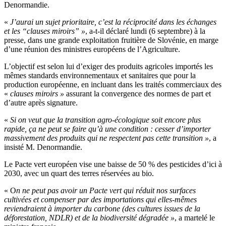
Denormandie.
«
J’aurai un sujet prioritaire, c’est la réciprocité dans les échanges
et les “clauses miroirs” »
, a-t-il déclaré lundi (6 septembre) à la
presse, dans une grande exploitation fruitière de Slovénie, en marge
d’une réunion des ministres européens de l’Agriculture.
L’objectif est selon lui d’exiger des produits agricoles importés les
mêmes standards environnementaux et sanitaires que pour la
production européenne, en incluant dans les traités commerciaux des
«
clauses miroirs »
assurant la convergence des normes de part et
d’autre après signature.
«
Si on veut que la transition agro-écologique soit encore plus
rapide, ça ne peut se faire qu’à une condition : cesser d’importer
massivement des produits qui ne respectent pas cette transition »
, a
insisté M. Denormandie.
Le Pacte vert européen vise une baisse de 50 % des pesticides d’ici à
2030, avec un quart des terres réservées au bio.
« O
n ne peut pas avoir un Pacte vert qui réduit nos surfaces
cultivées et compenser par des importations qui elles-mêmes
reviendraient à importer du carbone (des cultures issues de la
déforestation, NDLR) et de la biodiversité dégradée »
, a martelé le