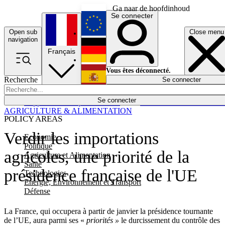
Ga naar de hoofdinhoud
Se connecter
Open sub
Close menu
English
navigation
Français
Deutsch
Vous êtes déconnecté.
Recherche
Se connecter
Español
Lumières éteintes
Se connecter
Rapporteur
Politique
Économie
Newsletters
Evénements
Em
AGRICULTURE & ALIMENTATION
POLICY AREAS
Verdir les importations
Economie
Politique
agricoles, une priorité de la
Agriculture et Alimentation
Santé
présidence française de l'UE
Technologies
Energie, Environnement et Transport
Défense
La France, qui occupera à partir de janvier la présidence tournante
de l’UE, aura parmi ses «
priorités »
le durcissement du contrôle des