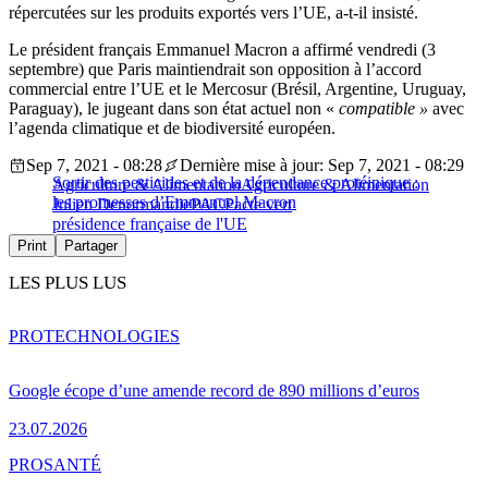
répercutées sur les produits exportés vers l’UE, a-t-il insisté.
Le président français Emmanuel Macron a affirmé vendredi (3
septembre) que Paris maintiendrait son opposition à l’accord
commercial entre l’UE et le Mercosur (Brésil, Argentine, Uruguay,
Paraguay), le jugeant dans son état actuel non «
compatible »
avec
l’agenda climatique et de biodiversité européen.
Sep 7, 2021 - 08:28
Dernière mise à jour: Sep 7, 2021 - 08:29
Sortir des pesticides et de la dépendance protéinique :
Agriculture & Alimentation
Agriculture & Alimentation
les promesses d’Emmanuel Macron
Julien Denormandie
PAC
Pacte vert
présidence française de l'UE
Print
Partager
LES PLUS LUS
PRO
TECHNOLOGIES
Google écope d’une amende record de 890 millions d’euros
23.07.2026
PRO
SANTÉ