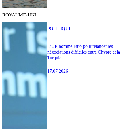
ROYAUME-UNI
POLITIQUE
L’UE nomme Fitto pour relancer les
négociations difficiles entre Chypre et la
Turquie
17.07.2026