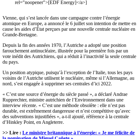
rel="noopener">[EDF Energy]</a>]
Vienne, qui s’est lancée dans une campagne contre l’énergie
atomique en Europe, a annoncé le 6 juillet son intention de mettre en
cause les aides d’État perçues par une nouvelle centrale nucléaire en
Grande-Bretagne.
Depuis la fin des années 1970, l’Autriche a adopté une position
farouchement antinucléaire, illustrée pour la première fois par un
vote inédit des Autrichiens, qui a réduit à l’inactivité la seule centrale
du pays.
Un position atypique, puisqu’à l’exception de l’Italie, tous les pays
voisins de l’Autriche utilisent le nucléaire, même si l’Allemagne, au
nord, s’est engagée à supprimer ses centrales d’ici 2022.
« C’est une source d’énergie du siècle passé », a déclaré Andrae
Rupprechter, ministre autrichien de l’Environnement dans une
interview récente. « C’est une méthode obsolète : elle n’est pas
durable, est extrêmement dangereuse et n’est compétitive qu’avec
des subventions injustifiées », a-t-il ajouté, référence à la centrale
d’Hinkley Point, en Angleterre.
>> Lire :
Le ministre britannique à l’énergie: « Je me félicite de
la nomination de Miguel Cañete »