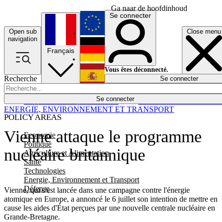
Ga naar de hoofdinhoud
Se connecter
Open sub
Close menu
English
navigation
Français
Deutsch
Vous êtes déconnecté.
Recherche
Se connecter
Español
Lumières éteintes
Se connecter
Rapporteur
Politique
Économie
Newsletters
Evénements
Em
ENERGIE, ENVIRONNEMENT ET TRANSPORT
POLICY AREAS
Vienne attaque le programme
Economie
Politique
nucléaire britannique
Agriculture et Alimentation
Santé
Technologies
Energie, Environnement et Transport
Défense
Vienne, qui s'est lancée dans une campagne contre l'énergie
atomique en Europe, a annoncé le 6 juillet son intention de mettre en
cause les aides d'État perçues par une nouvelle centrale nucléaire en
Grande-Bretagne.