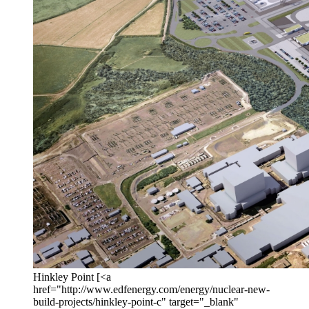
Hinkley Point [<a
href="http://www.edfenergy.com/energy/nuclear-new-
build-projects/hinkley-point-c" target="_blank"