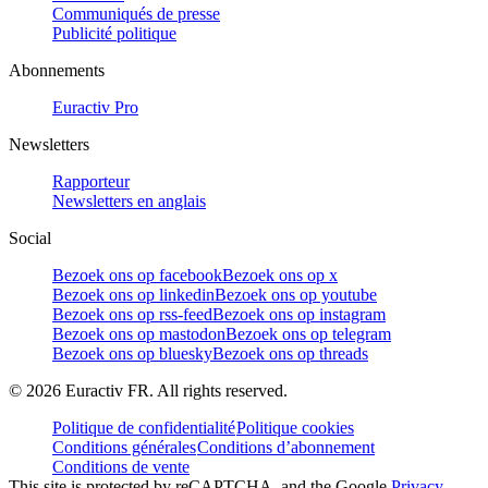
Communiqués de presse
Publicité politique
Abonnements
Euractiv Pro
Newsletters
Rapporteur
Newsletters en anglais
Social
Bezoek ons op facebook
Bezoek ons op x
Bezoek ons op linkedin
Bezoek ons op youtube
Bezoek ons op rss-feed
Bezoek ons op instagram
Bezoek ons op mastodon
Bezoek ons op telegram
Bezoek ons op bluesky
Bezoek ons op threads
©
2026
Euractiv FR. All rights reserved.
Politique de confidentialité
Politique cookies
Conditions générales
Conditions d’abonnement
Conditions de vente
This site is protected by reCAPTCHA, and the Google
Privacy