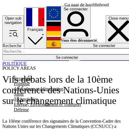
Ga naar de hoofdinhoud
Se connecter
Open sub
Close menu
English
navigation
Français
Deutsch
Vous êtes déconnecté.
Recherche
Se connecter
Español
Lumières éteintes
Se connecter
Rapporteur
Politique
Économie
Newsletters
Evénements
Em
POLITIQUE
POLICY AREAS
Vifs débats lors de la 10ème
Economie
Politique
conférence des Nations-Unies
Agriculture et Alimentation
Santé
sur le changement climatique
Technologies
Energie, Environnement et Transport
Défense
La 10ème conférence des signataires de la Convention-Cadre des
Nations Unies sur les Changements Climatiques (CCNUCC) a