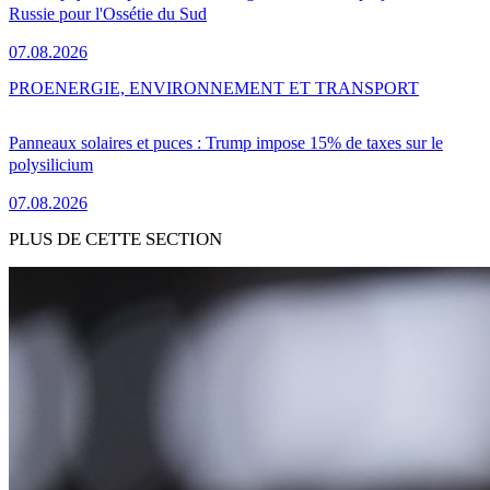
Russie pour l'Ossétie du Sud
07.08.2026
PRO
ENERGIE, ENVIRONNEMENT ET TRANSPORT
Panneaux solaires et puces : Trump impose 15% de taxes sur le
polysilicium
07.08.2026
PLUS DE CETTE SECTION