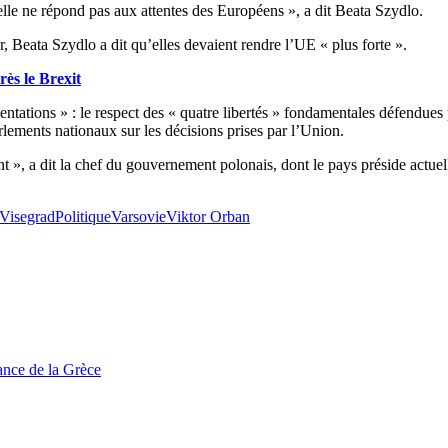
 elle ne répond pas aux attentes des Européens », a dit Beata Szydlo.
 Beata Szydlo a dit qu’elles devaient rendre l’UE « plus forte ».
ès le Brexit
ientations » : le respect des « quatre libertés » fondamentales défendues
rlements nationaux sur les décisions prises par l’Union.
t », a dit la chef du gouvernement polonais, dont le pays préside actue
 Visegrad
Politique
Varsovie
Viktor Orban
tance de la Grèce