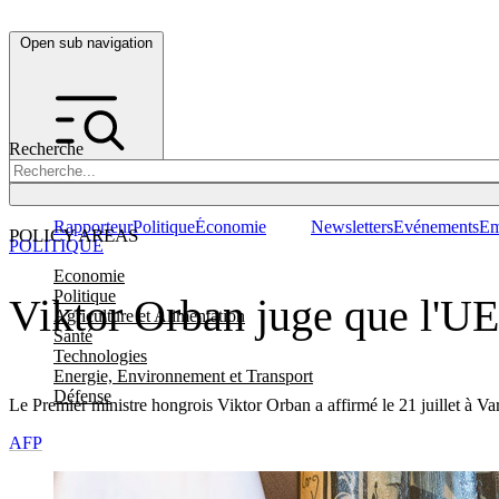
Open sub navigation
Recherche
Rapporteur
Politique
Économie
Newsletters
Evénements
Em
POLICY AREAS
POLITIQUE
Economie
Politique
Viktor Orban juge que l'UE
Agriculture et Alimentation
Santé
Technologies
Energie, Environnement et Transport
Défense
Le Premier ministre hongrois Viktor Orban a affirmé le 21 juillet à Va
AFP