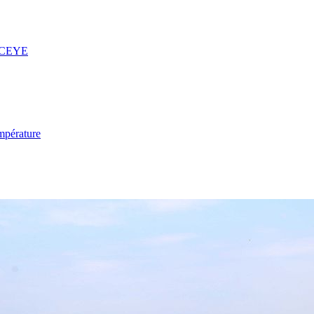
 ICEYE
mpérature