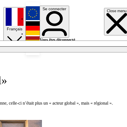
Se connecter
Close menu
English
Français
Deutsch
Vous êtes déconnecté.
Se connecter
Español
Lumières éteintes
l»
, celle-ci n’était plus un « acteur global », mais « régional ».