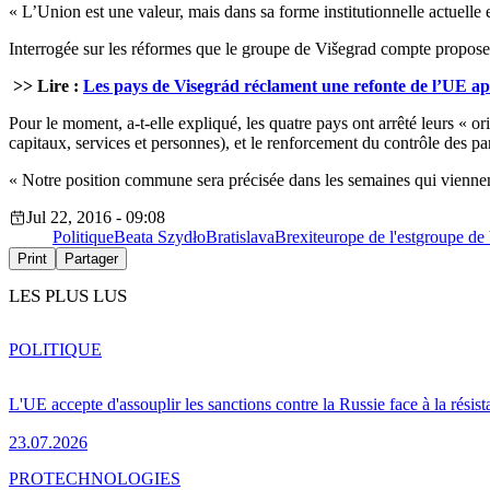
« L’Union est une valeur, mais dans sa forme institutionnelle actuelle
Interrogée sur les réformes que le groupe de Višegrad compte proposer,
>> Lire :
Les pays de Visegrád réclament une refonte de l’UE apr
Pour le moment, a-t-elle expliqué, les quatre pays ont arrêté leurs « or
capitaux, services et personnes), et le renforcement du contrôle des pa
« Notre position commune sera précisée dans les semaines qui viennen
Jul 22, 2016 - 09:08
Politique
Beata Szydło
Bratislava
Brexit
europe de l'est
groupe de
Print
Partager
LES PLUS LUS
POLITIQUE
L'UE accepte d'assouplir les sanctions contre la Russie face à la résis
23.07.2026
PRO
TECHNOLOGIES