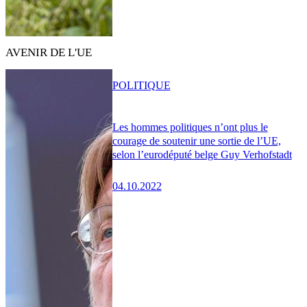
AVENIR DE L'UE
POLITIQUE
Les hommes politiques n’ont plus le
courage de soutenir une sortie de l’UE,
selon l’eurodéputé belge Guy Verhofstadt
04.10.2022