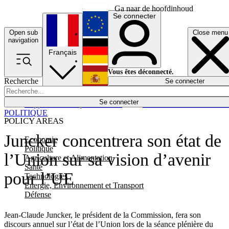
Ga naar de hoofdinhoud
Se connecter
Open sub
Close menu
English
navigation
Français
Deutsch
Vous êtes déconnecté.
Recherche
Se connecter
Español
Lumières éteintes
Se connecter
Rapporteur
Politique
Économie
Newsletters
Evénements
Em
POLITIQUE
POLICY AREAS
Juncker concentrera son état de
Economie
Politique
l’Union sur sa vision d’avenir
Agriculture et Alimentation
Santé
pour l’UE
Technologies
Energie, Environnement et Transport
Défense
Jean-Claude Juncker, le président de la Commission, fera son
discours annuel sur l’état de l’Union lors de la séance plénière du