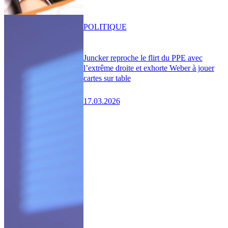
POLITIQUE
Juncker reproche le flirt du PPE avec
l’extrême droite et exhorte Weber à jouer
cartes sur table
17.03.2026