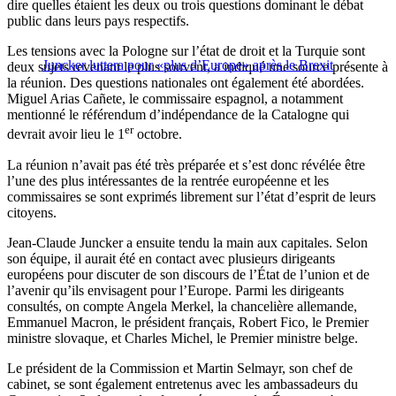
dire quelles étaient les deux ou trois questions dominant le débat
public dans leurs pays respectifs.
Les tensions avec la Pologne sur l’état de droit et la Turquie sont
Juncker luttera pour «plus d’Europe» après le Brexit
deux sujets revenant le plus souvent, a indiqué une source présente à
la réunion. Des questions nationales ont également été abordées.
Miguel Arias Cañete, le commissaire espagnol, a notamment
mentionné le référendum d’indépendance de la Catalogne qui
er
devrait avoir lieu le 1
octobre.
La réunion n’avait pas été très préparée et s’est donc révélée être
l’une des plus intéressantes de la rentrée européenne et les
commissaires se sont exprimés librement sur l’état d’esprit de leurs
citoyens.
Jean-Claude Juncker a ensuite tendu la main aux capitales. Selon
son équipe, il aurait été en contact avec plusieurs dirigeants
européens pour discuter de son discours de l’État de l’union et de
l’avenir qu’ils envisagent pour l’Europe. Parmi les dirigeants
consultés, on compte Angela Merkel, la chancelière allemande,
Emmanuel Macron, le président français, Robert Fico, le Premier
ministre slovaque, et Charles Michel, le Premier ministre belge.
Le président de la Commission et Martin Selmayr, son chef de
cabinet, se sont également entretenus avec les ambassadeurs du