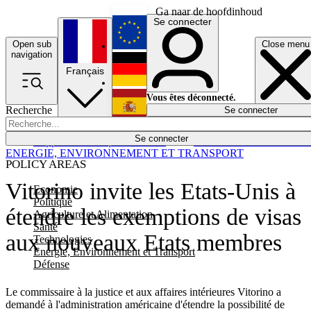
Ga naar de hoofdinhoud
Se connecter
Open sub
Close menu
English
navigation
Français
Deutsch
Vous êtes déconnecté.
Recherche
Se connecter
Español
Lumières éteintes
Se connecter
Rapporteur
Politique
Économie
Newsletters
Evénements
Em
ENERGIE, ENVIRONNEMENT ET TRANSPORT
POLICY AREAS
Vitorino invite les Etats-Unis à
Economie
Politique
étendre les exemptions de visas
Agriculture et Alimentation
Santé
aux nouveaux Etats membres
Technologies
Energie, Environnement et Transport
Défense
Le commissaire à la justice et aux affaires intérieures Vitorino a
demandé à l'administration américaine d'étendre la possibilité de