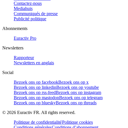
Contactez-nous
Mediahuis
Communiqués de presse
Publicité politique
Abonnements
Euractiv Pro
Newsletters
Rapporteur
Newsletters en anglais
Social
Bezoek ons op facebook
Bezoek ons op x
Bezoek ons op linkedin
Bezoek ons op youtube
Bezoek ons op rss-feed
Bezoek ons op instagram
Bezoek ons op mastodon
Bezoek ons op telegram
Bezoek ons op bluesky
Bezoek ons op threads
©
2026
Euractiv FR. All rights reserved.
Politique de confidentialité
Politique cookies
Conditions générales
Conditions d’abonnement