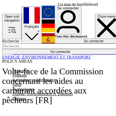
Ga naar de hoofdinhoud
Se connecter
Open sub
Close menu
English
navigation
Français
Deutsch
Vous êtes déconnecté.
Recherche
Se connecter
Español
Lumières éteintes
Se connecter
Rapporteur
Politique
Économie
Newsletters
Evénements
Em
ENERGIE, ENVIRONNEMENT ET TRANSPORT
POLICY AREAS
Volte-face de la Commission
Economie
Politique
concernant les aides au
Agriculture et Alimentation
Santé
carburant accordées aux
Technologies
Energie, Environnement et Transport
pêcheurs [FR]
Défense