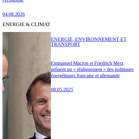
04.08.2026
ENERGIE & CLIMAT
ENERGIE, ENVIRONNEMENT ET
TRANSPORT
Emmanuel Macron et Friedrich Merz
prônent un « réalignement » des politiques
énergétiques française et allemande
08.05.2025