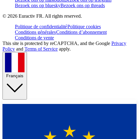
Bezoek ons op bluesky
Bezoek ons op threads
©
2026
Euractiv FR. All rights reserved.
Politique de confidentialité
Politique cookies
Conditions générales
Conditions d’abonnement
Conditions de vente
This site is protected by reCAPTCHA, and the Google
Privacy
Policy
and
Terms of Service
apply.
Français