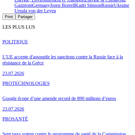
Gazprom
Germany
Josep Borrell
Kadri Simson
Russie
Ukraine
Ursula von der Leyen
Print
Partager
LES PLUS LUS
POLITIQUE
L'UE accepte d'assouplir les sanctions contre la Russie face à la
résistance de la Grèce
23.07.2026
PRO
TECHNOLOGIES
Google écope d’une amende record de 890 millions d’euros
23.07.2026
PRO
SANTÉ
Sept pays votent contre le programme de santé de la Commission