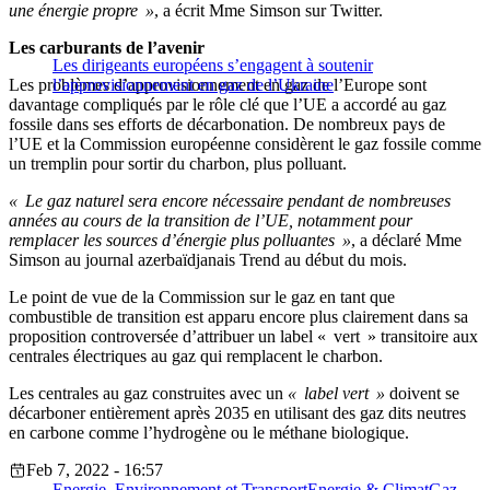
une énergie propre »
, a écrit Mme Simson sur Twitter.
Les carburants de l’avenir
Les dirigeants européens s’engagent à soutenir
Les problèmes d’approvisionnement en gaz de l’Europe sont
l’approvisionnement en gaz de l’Ukraine
davantage compliqués par le rôle clé que l’UE a accordé au gaz
fossile dans ses efforts de décarbonation. De nombreux pays de
l’UE et la Commission européenne considèrent le gaz fossile comme
un tremplin pour sortir du charbon, plus polluant.
« Le gaz naturel sera encore nécessaire pendant de nombreuses
années au cours de la transition de l’UE, notamment pour
remplacer les sources d’énergie plus polluantes »
, a déclaré Mme
Simson au journal azerbaïdjanais Trend au début du mois.
Le point de vue de la Commission sur le gaz en tant que
combustible de transition est apparu encore plus clairement dans sa
proposition controversée d’attribuer un label « vert » transitoire aux
centrales électriques au gaz qui remplacent le charbon.
Les centrales au gaz construites avec un
« label vert »
doivent se
décarboner entièrement après 2035 en utilisant des gaz dits neutres
en carbone comme l’hydrogène ou le méthane biologique.
Feb 7, 2022 - 16:57
Energie, Environnement et Transport
Energie & Climat
Gaz