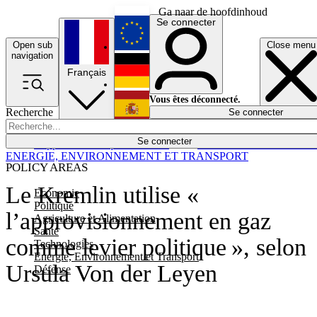
Ga naar de hoofdinhoud
Se connecter
Open sub
Close menu
English
navigation
Français
Deutsch
Vous êtes déconnecté.
Recherche
Se connecter
Español
Lumières éteintes
Se connecter
Rapporteur
Politique
Économie
Newsletters
Evénements
Em
ENERGIE, ENVIRONNEMENT ET TRANSPORT
POLICY AREAS
Le Kremlin utilise «
Economie
Politique
l’approvisionnement en gaz
Agriculture et Alimentation
Santé
comme levier politique », selon
Technologies
Energie, Environnement et Transport
Ursula Von der Leyen
Défense