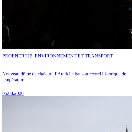
PRO
ENERGIE, ENVIRONNEMENT ET TRANSPORT
Nouveau dôme de chaleur : l’Autriche bat son record historique de
température
05.08.2026