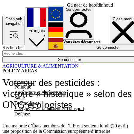
Ga naar de hoofdinhoud
Se connecter
Open sub
Close menu
English
navigation
Français
Deutsch
Vous êtes déconnecté.
Recherche
Se connecter
Español
Lumières éteintes
Se connecter
Rapporteur
Politique
Économie
Newsletters
Evénements
Em
AGRICULTURE & ALIMENTATION
POLICY AREAS
Vote sur des pesticides :
Economie
Politique
victoire « historique » selon des
Agriculture et Alimentation
Santé
ONG écologistes
Technologies
Energie, Environnement et Transport
Défense
Une majorité d’États membres de l’UE ont soutenu lundi (29 avril)
une proposition de la Commission européenne d’interdire