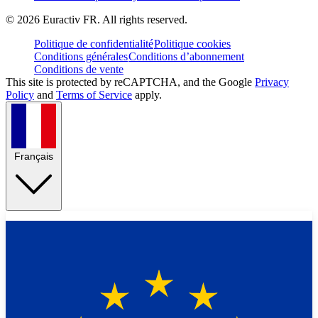
©
2026
Euractiv FR. All rights reserved.
Politique de confidentialité
Politique cookies
Conditions générales
Conditions d’abonnement
Conditions de vente
This site is protected by reCAPTCHA, and the Google
Privacy
Policy
and
Terms of Service
apply.
Français