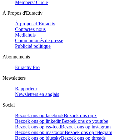
Members’ Circle
À Propos d'Euractiv
À propos d’Euractiv
Contactez-nous
Mediahuis
Communiqués de presse
Publicité politique
Abonnements
Euractiv Pro
Newsletters
Rapporteur
Newsletters en anglais
Social
Bezoek ons op facebook
Bezoek ons op x
Bezoek ons op linkedin
Bezoek ons op youtube
Bezoek ons op rss-feed
Bezoek ons op instagram
Bezoek ons op mastodon
Bezoek ons op telegram
Bezoek ons op bluesky
Bezoek ons op threads