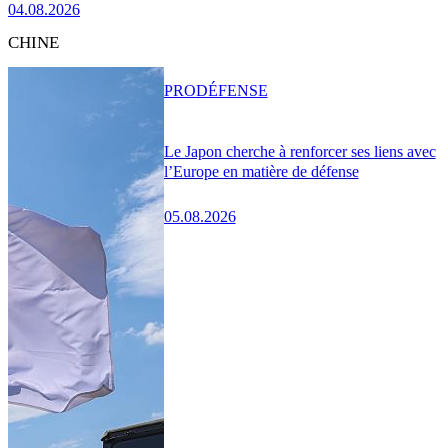
04.08.2026
CHINE
PRO
DÉFENSE
Le Japon cherche à renforcer ses liens avec
l’Europe en matière de défense
05.08.2026