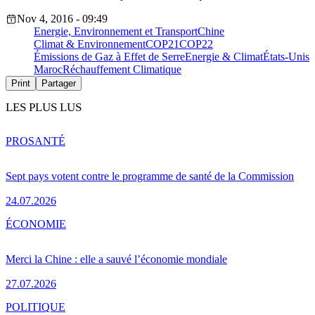
Nov 4, 2016 - 09:49
Energie, Environnement et Transport
Chine
Climat & Environnement
COP21
COP22
Émissions de Gaz à Effet de Serre
Energie & Climat
États-Unis
Maroc
Réchauffement Climatique
Print
Partager
LES PLUS LUS
PRO
SANTÉ
Sept pays votent contre le programme de santé de la Commission
24.07.2026
ÉCONOMIE
Merci la Chine : elle a sauvé l’économie mondiale
27.07.2026
POLITIQUE