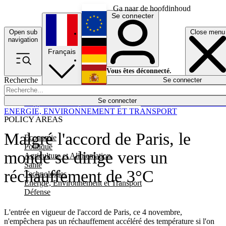
Ga naar de hoofdinhoud
Se connecter
Open sub
Close menu
English
navigation
Français
Deutsch
Vous êtes déconnecté.
Recherche
Se connecter
Español
Lumières éteintes
Se connecter
Rapporteur
Politique
Économie
Newsletters
Evénements
Em
ENERGIE, ENVIRONNEMENT ET TRANSPORT
POLICY AREAS
Malgré l'accord de Paris, le
Economie
Politique
monde se dirige vers un
Agriculture et Alimentation
Santé
réchauffement de 3°C
Technologies
Energie, Environnement et Transport
Défense
L'entrée en vigueur de l'accord de Paris, ce 4 novembre,
n'empêchera pas un réchauffement accéléré des température si l'on