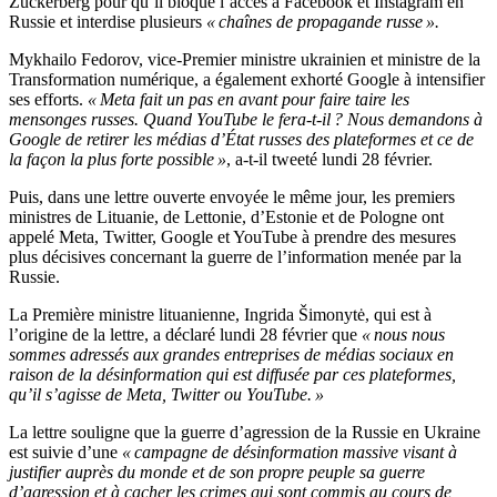
Zuckerberg pour qu’il bloque l’accès à Facebook et Instagram en
Russie et interdise plusieurs
« chaînes de propagande russe ».
Mykhailo Fedorov, vice-Premier ministre ukrainien et ministre de la
Transformation numérique, a également exhorté Google à intensifier
ses efforts.
« Meta fait un pas en avant pour faire taire les
mensonges russes. Quand YouTube le fera-t-il ? Nous demandons à
Google de retirer les médias d’État russes des plateformes et ce de
la façon la plus forte possible »
, a-t-il tweeté lundi 28 février.
Puis, dans une lettre ouverte envoyée le même jour, les premiers
ministres de Lituanie, de Lettonie, d’Estonie et de Pologne ont
appelé Meta, Twitter, Google et YouTube à prendre des mesures
plus décisives concernant la guerre de l’information menée par la
Russie.
La Première ministre lituanienne, Ingrida Šimonytė, qui est à
l’origine de la lettre, a déclaré lundi 28 février que
« nous nous
sommes adressés aux grandes entreprises de médias sociaux en
raison de la désinformation qui est diffusée par ces plateformes,
qu’il s’agisse de Meta, Twitter ou YouTube. »
La lettre souligne que la guerre d’agression de la Russie en Ukraine
est suivie d’une
« campagne de désinformation massive visant à
justifier auprès du monde et de son propre peuple sa guerre
d’agression et à cacher les crimes qui sont commis au cours de