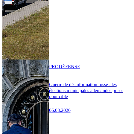
PRO
DÉFENSE
Guerre de désinformation russe : les
élections municipales allemandes prises
pour cible
06.08.2026