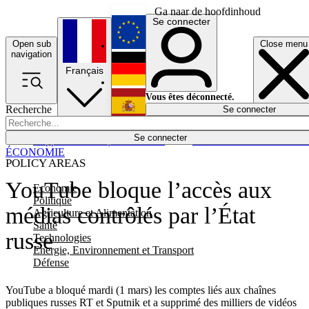
Ga naar de hoofdinhoud
Se connecter
Open sub
Close menu
English
navigation
Français
Deutsch
Vous êtes déconnecté.
Recherche
Se connecter
Español
Lumières éteintes
Se connecter
Rapporteur
Politique
Économie
Newsletters
Evénements
Em
ÉCONOMIE
POLICY AREAS
YouTube bloque l’accès aux
Economie
Politique
médias contrôlés par l’État
Agriculture et Alimentation
Santé
russe
Technologies
Energie, Environnement et Transport
Défense
YouTube a bloqué mardi (1 mars) les comptes liés aux chaînes
publiques russes RT et Sputnik et a supprimé des milliers de vidéos